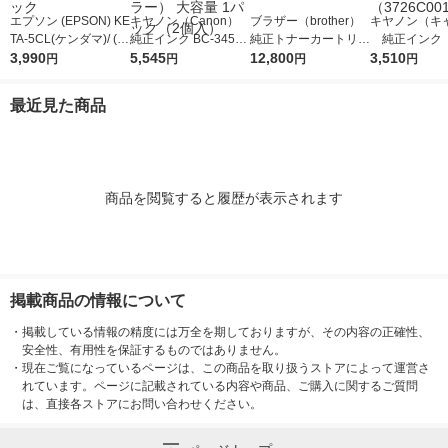
エプソン (EPSON) KE
キヤノン（Canon）
ブラザー（brother）
キヤノン（キ
TA-5CL(ケンダマ)/ (タ
純正インク BC-345XL
純正トナーカートリッ
純正インク B
ケトンボ) 純正インク
3,990
+BC-346XL （ブラッ
5,545
ジ TN299XLM マゼン
12,800
1XL 3色一
3,510
円
円
円
円
ボトル 5色パック
ク+3色カラー） 大容
タ 大容量 1個
容量） （372
量 1パック（2個入）
1）
最近見た商品
商品を閲覧すると履歴が表示されます
掲載商品の情報について
・
掲載している情報の精度には万全を期しておりますが、その内容の正確性、
安全性、有用性を保証するものではありません。
・
現在ご覧になっているページは、この商品を取り扱うストアによって運営さ
れています。ページに記載されている内容や商品、ご購入に関するご質問
は、直接各ストアにお問い合わせください。