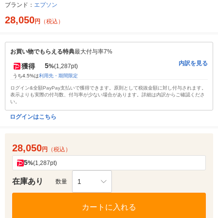
ブランド：
エプソン
28,050
円
（税込）
お買い物でもらえる特典
最大付与率7%
内訳を見る
5
獲得
%
(1,287pt)
うち4.5%は
利用先・期間限定
ログイン&全額PayPay支払いで獲得できます。原則として税抜金額に対し付与されます。
表示よりも実際の付与数、付与率が少ない場合があります。詳細は内訳からご確認くださ
い。
ログインはこちら
28,050
円
（税込）
5
%
(1,287pt)
在庫あり
1
数量
カートに入れる