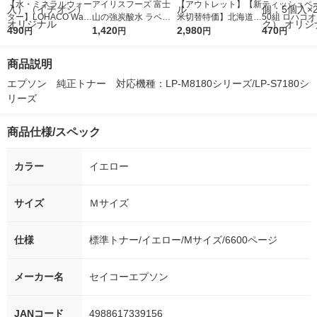
【水・ミネラルウォー
アイリスフーズ 富士
【アウトレット】【新
ティッシュペー
ター】LOHACO Wate
山の強炭酸水 ラベル
米切替特価】北海道産
50組 ロハコ
r（ロハコウォータ
490
レス 500ml 1箱（24
1,420
ななつぼし 無洗米 5k
2,980
ルソフトパッ
470
円
円
円
円
ー）2L ラベルレス 1
本入）
g 1袋 令和7年産 米 木
シュ フィオナ
箱（5本入）（イチオ
徳神糧 オリジナル
ナル 1セット
商品説明
シ） オリジナル
個：5個入×2
オリジナル
エプソン　純正トナー　対応機種：LP-M8180シリーズ/LP-S7180シ
リーズ
商品仕様/スペック
カラー
イエロー
サイズ
Ｍサイズ
仕様
標準トナー/イエロー/Mサイズ/6600ページ
メーカー名
セイコーエプソン
JANコード
4988617339156