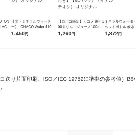
OTON
【水・ミネラルウォータ
【ロハコ限定】カゴメ 果汁1
ミネラルウォーター 
LACK
ー】LOHACO Water 410ml
00％りんごジュース100ml 1
ペットボトル 軟水
（6本）
1箱（20本入）ラベルレス
箱（18本入）オリジナル
ス 1セット（48
1,450
1,260
1,872
円
円
円
（イチオシ） オリジナル
【クイズ付き】【紙パッ
オリジナル
ク】（イチオシ） オリジナ
ル
コ送り片面印刷、ISO／IEC 19752に準拠の参考値）B842
ん。