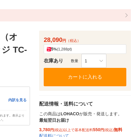
I（オ
28,090
円
（税込）
 TC-
5
%
(1,288pt)
在庫あり
1
数量
カートに入れる
内訳を見る
配送情報・送料について
この商品は
LOHACO
が販売・発送します。
されます。表示より
最短翌日お届け
い。
3,780
550
無料
円
(税込)以上で基本配送料
円
(税込)
配送料について