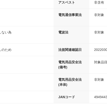
アスベスト
非含有
電気通信事業法
非対象
しない為
電波法
非対象
しのため
法規関連確認日
202203
電気用品安全法
対象品
(備考)
電気用品安全法
非対象
(本体)
JANコード
494944