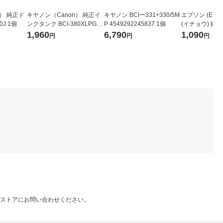
r） 純正ド
キヤノン（Canon） 純正イ
キヤノン BCIー331+330/5M
エプソン (EPSON
J 1個
ンクタンク BCI-380XLPGB
P 4549292245837 1個
(イチョウ) 純
K 顔料ブラック 大容量 1個
リッジ ブラック
1,960
6,790
1,090
円
円
円
ストアにお問い合わせください。