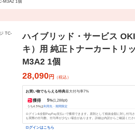
M3A2 1個
ハイブリッド・サービス OK
キ）用 純正トナーカートリッジ
M3A2 1個
28,090
円
（税込）
お買い物でもらえる特典
最大付与率7%
5
獲得
%
(1,288pt)
うち4.5%は
利用先・期間限定
ログイン&全額PayPay支払いで獲得できます。原則として税抜金額に対し付与
も実際の付与数、付与率が少ない場合があります。詳細は内訳からご確認くださ
ログインはこちら