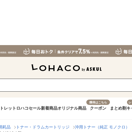
獲得はこちら
レ
トレット
ロハコセール
新着商品
オリジナル商品
クーポン
まとめ割
キ
消耗品
トナー・ドラムカートリッジ
沖用トナー（純正 モノクロ）