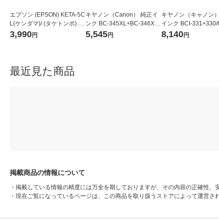
エプソン (EPSON) KETA-5C
キヤノン（Canon） 純正イ
キヤノン（キャノン）
L(ケンダマ)/ (タケトンボ) 純
ンク BC-345XL+BC-346XL
インク BCI-331+330/
正インクボトル 5色パック
（ブラック+3色カラー） 大
K/C/M/Y/GY/BK(顔料)
3,990
5,545
8,140
円
円
円
容量 1パック（2個入）
最近見た商品
掲載商品の情報について
・
掲載している情報の精度には万全を期しておりますが、その内容の正確性、
・
現在ご覧になっているページは、この商品を取り扱うストアによって運営さ