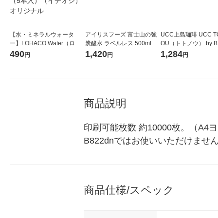
【水・ミネラルウォータ
アイリスフーズ 富士山の強
UCC上島珈琲 UCC T
ー】LOHACO Water（ロハ
炭酸水 ラベルレス 500ml 1
OU（トトノウ） by B
コウォーター）2L ラベルレ
箱（24本入）
無糖 500ml 1セット
490
1,420
1,284
円
円
円
ス 1箱（5本入）（イチオ
シ） オリジナル
商品説明
印刷可能枚数 約10000枚。（A4ヨ
B822dnではお使いいただけませ
商品仕様/スペック