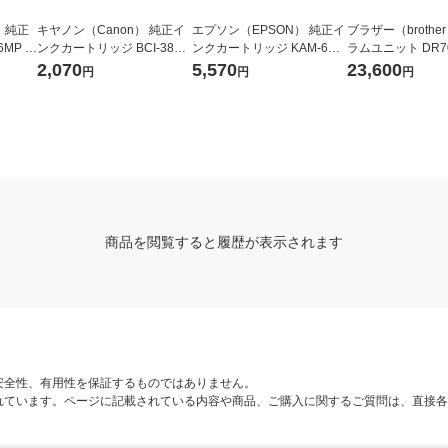
 純正
キヤノン（Canon） 純正イ
エプソン（EPSON） 純正イ
ブラザー（brothe
6MP B
ンクカートリッジ BCI-381X
ンクカートリッジ KAM-6CL
ラムユニット DR70
 1箱
LC シアン 大容量 1個
-M ブラックのみ増量 カメシ
2,070
5,570
23,600
円
円
円
リーズ 1パック（6色入）
商品を閲覧すると履歴が表示されます
安全性、有用性を保証するものではありません。
れています。ページに記載されている内容や商品、ご購入に関するご質問は、直接各