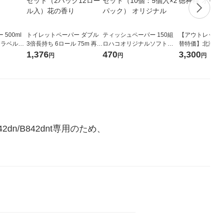
500ml
トイレットペーパー ダブル
ティッシュペーパー 150組
【アウトレット
 ラベルレ
3倍長持ち 6ロール 75m 再生
ロハコオリジナルソフトパ
替特価】北海道
本）天然水
紙配合 スコッティフラワー
ックティッシュ フィオナ オ
か 無洗米 5kg
1,376
470
3,300
円
円
円
パック 1セット（2パック12
リジナル 1セット（10個：
米 木徳神糧 オ
ロール入）花の香り
5個入×2パック） オリジナ
ル
dn/B842dnt専用のため、