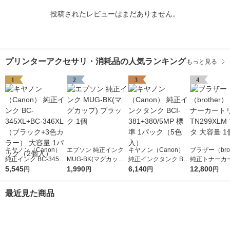
投稿されたレビューはまだありません。
プリンターアクセサリ・消耗品の人気ランキング
もっと見る
1
2
3
4
キヤノン（Canon）
エプソン 純正インク
キヤノン（Canon）
ブラザー（brot
純正インク BC-345XL
MUG-BK(マグカップ)
純正インクタンク BCI
純正トナーカ
+BC-346XL （ブラッ
5,545
ブラック 1個
1,990
-381+380/5MP 標準 1
6,140
ジ TN299XL
12,800
円
円
円
円
ク+3色カラー） 大容
パック（5色入）
タ 大容量 1個
量 1パック（2個入）
最近見た商品