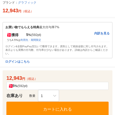
ブランド：
グラフィック
12,943
円
（税込）
お買い物でもらえる特典
最大付与率7%
内訳を見る
5
獲得
%
(592pt)
うち4.5%は
利用先・期間限定
ログイン&全額PayPay支払いで獲得できます。原則として税抜金額に対し付与されます。
表示よりも実際の付与数、付与率が少ない場合があります。詳細は内訳からご確認くださ
い。
ログインはこちら
12,943
円
（税込）
5
%
(592pt)
在庫あり
1
数量
カートに入れる