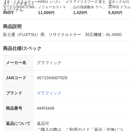
【水・ミネラルウォー
HAKU（ハク） メラ
アイリスフーズ 富士
アタックゼロ（A
ター】LOHACO Wate
ノフォーカスＩＶ 4
山の強炭酸水 ラベル
ZERO) ドラ
r（ロハコウォータ
490
5ｇ 資生堂 おまけ
11,000
レス 500ml 1箱（24
1,420
詰め替え メガ
5,820
円
円
円
円
ー）2L ラベルレス 1
付き
本入）
ボ 2300g 1
箱（5本入）（イチオ
個入) 洗濯洗剤
商品説明
シ） オリジナル
富士通（FUJITSU）用　リサイクルトナー　対応機種：XL-8400
商品仕様/スペック
メーカー名
グラフィック
JANコード
4571594007929
ブランド
グラフィック
商品番号
AKR3448
返品について
返品可
ご購入の際は、ご利用ガイド「返品・交換につ