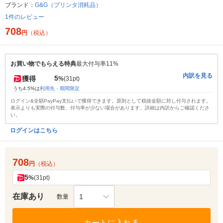
ブランド：
G&G（プリンタ消耗品）
1件のレビュー
708
円
（税込）
お買い物でもらえる特典
最大付与率11%
内訳を見る
5
獲得
%
(31pt)
うち4.5%は
利用先・期間限定
ログイン&全額PayPay支払いで獲得できます。原則として税抜金額に対し付与されます。
表示よりも実際の付与数、付与率が少ない場合があります。詳細は内訳からご確認くださ
い。
ログインはこちら
708
円
（税込）
5
%
(31pt)
在庫あり
1
数量
カートに入れる