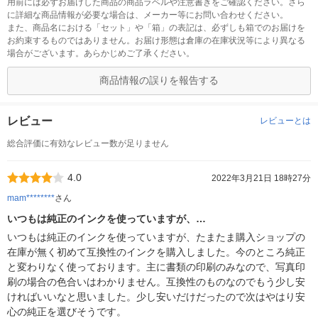
用前には必ずお届けした商品の商品ラベルや注意書きをご確認ください。さら
に詳細な商品情報が必要な場合は、メーカー等にお問い合わせください。
また、商品名における「セット」や「箱」の表記は、必ずしも箱でのお届けを
お約束するものではありません。お届け形態は倉庫の在庫状況等により異なる
場合がございます。あらかじめご了承ください。
商品情報の誤りを報告する
レビュー
レビューとは
総合評価に有効なレビュー数が足りません
4.0
2022年3月21日 18時27分
mam********
さん
いつもは純正のインクを使っていますが、…
いつもは純正のインクを使っていますが、たまたま購入ショップの
在庫が無く初めて互換性のインクを購入しました。今のところ純正
と変わりなく使っております。主に書類の印刷のみなので、写真印
刷の場合の色合いはわかりません。互換性のものなのでもう少し安
ければいいなと思いました。少し安いだけだったので次はやはり安
心の純正を選びそうです。