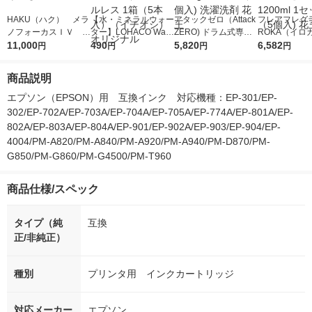
HAKU（ハク） メラ
【水・ミネラルウォー
アタックゼロ（Attack
フレアフレグラ
ノフォーカスＩＶ 4
ター】LOHACO Wate
ZERO) ドラム式専用
ROKA（イロ
5ｇ 資生堂 おまけ
11,000
r（ロハコウォータ
490
詰め替え メガジャン
5,820
イキッドリリ
6,582
円
円
円
円
付き
ー）2L ラベルレス 1
ボ 2300g 1セット（2
柔軟剤 詰め替
箱（5本入）（イチオ
個入) 洗濯洗剤 花王
大 1200ml 
商品説明
シ） オリジナル
（5個入) 花王
エプソン（EPSON）用　互換インク　対応機種：EP-301/EP-
302/EP-702A/EP-703A/EP-704A/EP-705A/EP-774A/EP-801A/EP-
802A/EP-803A/EP-804A/EP-901/EP-902A/EP-903/EP-904/EP-
4004/PM-A820/PM-A840/PM-A920/PM-A940/PM-D870/PM-
G850/PM-G860/PM-G4500/PM-T960
商品仕様/スペック
タイプ（純
互換
正/非純正）
種別
プリンタ用 インクカートリッジ
対応メーカー
エプソン