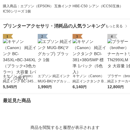
購入商品：エプソン（EPSON） 互換インク HBE-C50 シアン（ICC50互換）
IC50シリーズ 1個
プリンターアクセサリ・消耗品の人気ランキング
もっと見る
1
2
3
4
キヤノン（Canon）
エプソン 純正インク
キヤノン（Canon）
ブラザー（brot
純正インク BC-345XL
MUG-BK(マグカップ)
純正インクタンク BCI
純正トナーカ
+BC-346XL （ブラッ
5,545
ブラック 1個
1,990
-381+380/5MP 標準 1
6,140
ジ TN299XL
12,800
円
円
円
円
ク+3色カラー） 大容
パック（5色入）
タ 大容量 1個
量 1パック（2個入）
最近見た商品
商品を閲覧すると履歴が表示されます