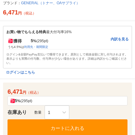
ブランド：
GENERAL（トナー、OAサプライ）
6,471
円
（税込）
お買い物でもらえる特典
最大付与率16%
内訳を見る
5
獲得
%
(295pt)
うち4.5%は
利用先・期間限定
ログイン&全額PayPay支払いで獲得できます。原則として税抜金額に対し付与されます。
表示よりも実際の付与数、付与率が少ない場合があります。詳細は内訳からご確認くださ
い。
ログインはこちら
6,471
円
（税込）
5
%
(295pt)
在庫あり
1
数量
カートに入れる