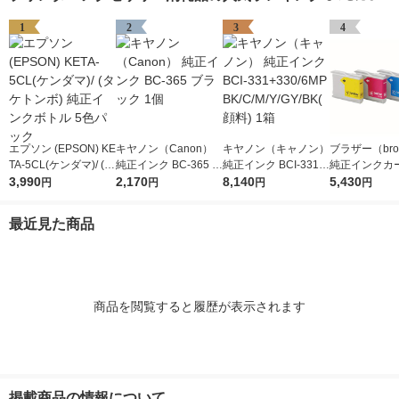
1
2
3
4
エプソン (EPSON) KE
キヤノン（Canon）
キヤノン（キャノン）
ブラザー（brot
TA-5CL(ケンダマ)/ (タ
純正インク BC-365 ブ
純正インク BCI-331+
純正インクカ
ケトンボ) 純正インク
3,990
ラック 1個
2,170
330/6MP BK/C/M/Y/G
8,140
ジ LC10-4PK
5,430
円
円
円
円
ボトル 5色パック
Y/BK(顔料) 1箱
パック（4色
最近見た商品
商品を閲覧すると履歴が表示されます
掲載商品の情報について