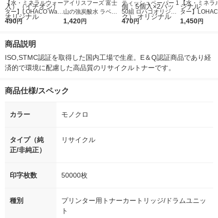
【水・ミネラルウォー
アイリスフーズ 富士
ティッシュペーパー 1
【水・ミネラ
ター】LOHACO Wate
山の強炭酸水 ラベル
50組 ロハコオリジナ
ター】LOHACO
r（ロハコウォータ
490
レス 500ml 1箱（24
1,420
ルソフトパックティッ
470
r 410ml 1箱
1,450
円
円
円
円
ー）2L ラベルレス 1
本入）
シュ フィオナ オリジ
入）ラベルレ
箱（5本入）（イチオ
ナル 1セット（10
オシ） オリジ
商品説明
シ） オリジナル
個：5個入×2パック）
オリジナル
ISO,STMC認証を取得した国内工場で生産。E＆Q認証商品であり経
済的で環境に配慮した高品質のリサイクルトナーです。
商品仕様/スペック
カラー
モノクロ
タイプ（純
リサイクル
正/非純正）
印字枚数
50000枚
種別
プリンター用トナーカートリッジ/ドラムユニッ
ト