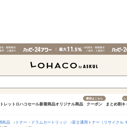
獲得はこちら
レ
トレット
ロハコセール
新着商品
オリジナル商品
クーポン
まとめ割
キ
消耗品
トナー・ドラムカートリッジ
富士通用トナー（リサイクル 