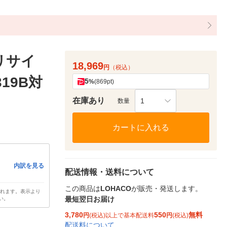
リサイ
18,969
円
（税込）
19B対
5
%
(869pt)
在庫あり
1
数量
カートに入れる
内訳を見る
配送情報・送料について
この商品は
LOHACO
が販売・発送します。
されます。表示より
最短翌日お届け
い。
3,780
550
無料
円
(税込)以上で基本配送料
円
(税込)
配送料について