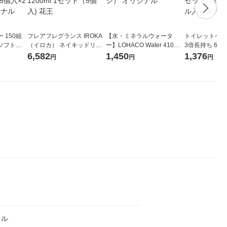
 150組
フレアフレグランス IROKA
【水・ミネラルウォータ
トイレットペー
ソフトパ
（イロカ） ネイキッドリリ
ー】LOHACO Water 410ml
3倍長持ち 6ロール 75
ィオナ オ
ーの香り 柔軟剤 詰め替え 超
1箱（20本入）ラベルレス
紙配合 スコッ
6,582
1,450
1,376
円
円
円
（10個：
特大 1200ml 1セット（5個
（イチオシ） オリジナル
パック 1セット
 オリジナ
入) 花王
ロール入）花の
クル