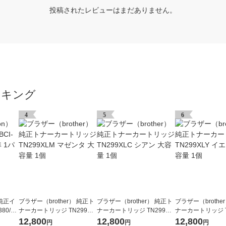
投稿されたレビューはまだありません。
ンキング
4
5
6
 純正イ
ブラザー（brother） 純正ト
ブラザー（brother） 純正ト
ブラザー（brothe
80/5
ナーカートリッジ TN299XL
ナーカートリッジ TN299XL
ナーカートリッジ T
色入）
M マゼンタ 大容量 1個
C シアン 大容量 1個
Y イエロー 大容量
12,800
12,800
12,800
円
円
円