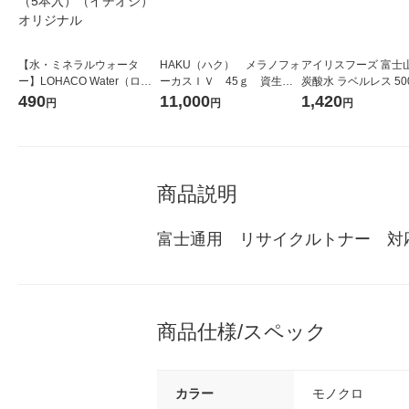
【水・ミネラルウォータ
HAKU（ハク） メラノフォ
アイリスフーズ 富士
ー】LOHACO Water（ロハ
ーカスＩＶ 45ｇ 資生
炭酸水 ラベルレス 500
コウォーター）2L ラベルレ
堂 おまけ付き
箱（24本入）
490
11,000
1,420
円
円
円
ス 1箱（5本入）（イチオ
シ） オリジナル
商品説明
富士通用　リサイクルトナー　対応機
商品仕様/スペック
カラー
モノクロ