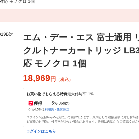
対応 モノクロ 1個
エム・デー・エス 富士通用 
クルトナーカートリッジ LB3
応 モノクロ 1個
18,969
円
（税込）
お買い物でもらえる特典
最大付与率11%
5
獲得
%
(869pt)
うち4.5%は
利用先・期間限定
ログイン&全額PayPay支払いで獲得できます。原則として税抜金額に対し付与
も実際の付与数、付与率が少ない場合があります。詳細は内訳からご確認くださ
ログインはこちら