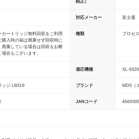
純正）
対応メーカー
富士通
ーカートリッジ無料回収をご利用
種類
プロセス
ご購入時の箱は廃棄せず回収時に
。廃棄している場合は回収をお断
く場合もございます。
適応機種
XL-9320
ジ LB319
ブランド
MDS（
ス
JANコード
456030