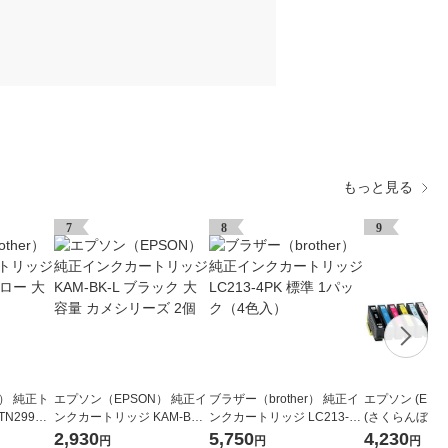
もっと見る
7
8
9
r） 純正ト
エプソン（EPSON） 純正イ
ブラザー（brother） 純正イ
エプソン (EPSO
N299XL
ンクカートリッジ KAM-BK-
ンクカートリッジ LC213-4P
(さくらんぼ) 
 1個
L ブラック 大容量 カメシリ
K 標準 1パック（4色入）
トリッジ 6色パ
2,930
5,750
4,230
円
円
円