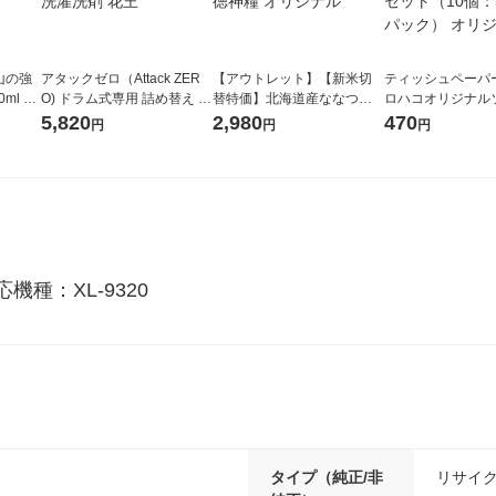
山の強
アタックゼロ（Attack ZER
【アウトレット】【新米切
ティッシュペーパー
ml 1
O) ドラム式専用 詰め替え メ
替特価】北海道産ななつぼ
ロハコオリジナル
ガジャンボ 2300g 1セット
し 無洗米 5kg 1袋 令和7年産
ックティッシュ フ
5,820
2,980
470
円
円
円
（2個入) 洗濯洗剤 花王
米 木徳神糧 オリジナル
リジナル 1セット
5個入×2パック）
ル
種：XL-9320
タイプ（純正/非
リサイ