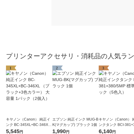
プリンターアクセサリ・消耗品の人気ラ
1
2
3
キヤノン（Canon） 純正イ
エプソン 純正インク MUG-B
キヤノン（Canon）
ンク BC-345XL+BC-346XL
K(マグカップ) ブラック 1個
ンクタンク BCI-381+3
（ブラック+3色カラー） 大
MP 標準 1パック（5
5,545
1,990
6,140
円
円
円