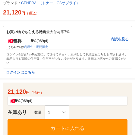
ブランド：
GENERAL（トナー、OAサプライ）
21,120
円
（税込）
お買い物でもらえる特典
最大付与率7%
内訳を見る
5
獲得
%
(969pt)
うち4.5%は
利用先・期間限定
ログイン&全額PayPay支払いで獲得できます。原則として税抜金額に対し付与されます。
表示よりも実際の付与数、付与率が少ない場合があります。詳細は内訳からご確認くださ
い。
ログインはこちら
21,120
円
（税込）
5
%
(969pt)
在庫あり
1
数量
カートに入れる