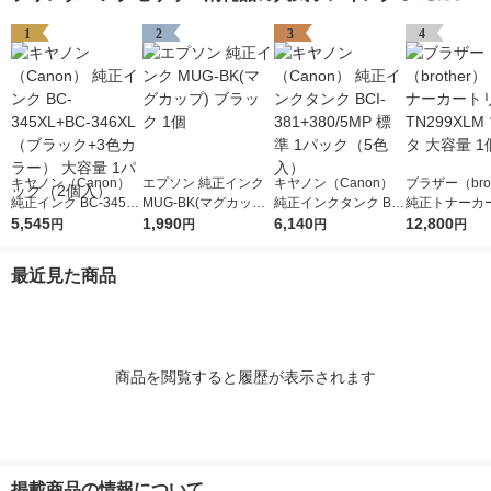
1
2
3
4
キヤノン（Canon）
エプソン 純正インク
キヤノン（Canon）
ブラザー（brot
純正インク BC-345XL
MUG-BK(マグカップ)
純正インクタンク BCI
純正トナーカ
+BC-346XL （ブラッ
5,545
ブラック 1個
1,990
-381+380/5MP 標準 1
6,140
ジ TN299XL
12,800
円
円
円
円
ク+3色カラー） 大容
パック（5色入）
タ 大容量 1個
量 1パック（2個入）
最近見た商品
商品を閲覧すると履歴が表示されます
掲載商品の情報について