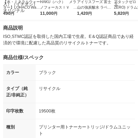
【水・ミネラルウォー
HAKU（ハク） メラ
アイリスフーズ 富士
アタックゼロ（A
ター】LOHACO Wate
ノフォーカスＩＶ 4
山の強炭酸水 ラベル
ZERO) ドラ
r（ロハコウォータ
490
5ｇ 資生堂 おまけ
11,000
レス 500ml 1箱（24
1,420
詰め替え メガ
5,820
円
円
円
円
ー）2L ラベルレス 1
付き
本入）
ボ 2300g 1
箱（5本入）（イチオ
個入) 洗濯洗剤
商品説明
シ） オリジナル
ISO,STMC認証を取得した国内工場で生産。E＆Q認証商品であり経
済的で環境に配慮した高品質のリサイクルトナーです。
商品仕様/スペック
カラー
ブラック
タイプ（純
リサイクル
正/非純正）
印字枚数
19500枚
種別
プリンター用トナーカートリッジ/ドラムユニッ
ト