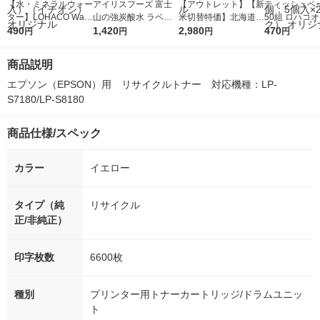
【水・ミネラルウォー
アイリスフーズ 富士
【アウトレット】【新
ティッシュペー
ター】LOHACO Wate
山の強炭酸水 ラベル
米切替特価】北海道産
50組 ロハコ
r（ロハコウォータ
490
レス 500ml 1箱（24
1,420
ななつぼし 無洗米 5k
2,980
ルソフトパッ
470
円
円
円
円
ー）2L ラベルレス 1
本入）
g 1袋 令和7年産 米 木
シュ フィオナ
箱（5本入）（イチオ
徳神糧 オリジナル
ナル 1セット
商品説明
シ） オリジナル
個：5個入×2
オリジナル
エプソン（EPSON）用　リサイクルトナー　対応機種：LP-
S7180/LP-S8180
商品仕様/スペック
カラー
イエロー
タイプ（純
リサイクル
正/非純正）
印字枚数
6600枚
種別
プリンター用トナーカートリッジ/ドラムユニッ
ト