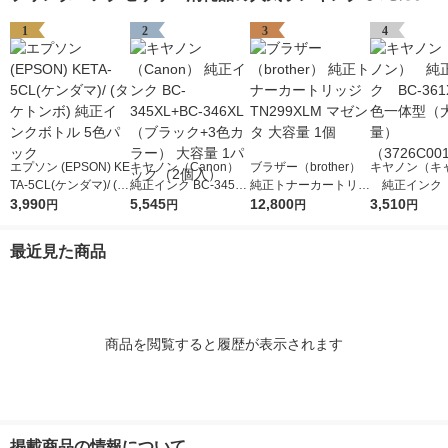
1
2
3
4
エプソン (EPSON) KE
キヤノン（Canon）
ブラザー（brother）
キヤノン（キ
TA-5CL(ケンダマ)/ (タ
純正インク BC-345XL
純正トナーカートリッ
純正インク B
ケトンボ) 純正インク
3,990
+BC-346XL （ブラッ
5,545
ジ TN299XLM マゼン
12,800
1XL 3色一
3,510
円
円
円
円
ボトル 5色パック
ク+3色カラー） 大容
タ 大容量 1個
容量） （372
量 1パック（2個入）
1）
最近見た商品
商品を閲覧すると履歴が表示されます
掲載商品の情報について