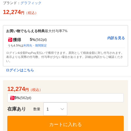
ブランド：
グラフィック
12,274
円
（税込）
お買い物でもらえる特典
最大付与率7%
内訳を見る
5
獲得
%
(562pt)
うち4.5%は
利用先・期間限定
ログイン&全額PayPay支払いで獲得できます。原則として税抜金額に対し付与されます。
表示よりも実際の付与数、付与率が少ない場合があります。詳細は内訳からご確認くださ
い。
ログインはこちら
12,274
円
（税込）
5
%
(562pt)
在庫あり
1
数量
カートに入れる