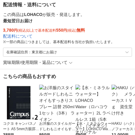
配送情報・送料について
この商品は
LOHACO
が販売・発送します。
最短翌日お届け
3,780
550
無料
円
(税込)以上で基本配送料
円
(税込)
配送料について
※
一部の商品につきましては、基本配送料を当社が負担いたします。
在庫確認住所：東京都にお届け
賞味期限/使用期限・返品について
こちらの商品もおすすめ
コクヨ キャンパスノ
お洋服のスタイルガー
【水・ミネラルウォー
HAKU（ハク
ート A5 5mm方眼罫 4
ドしわもニオイもすっ
ター】LOHACO Wate
ノフォーカス
0枚 2冊 ノ-104S5-D
388
きりスプレー 詰替 25
950
r（ロハコウォータ
490
5ｇ 資生堂
11,000