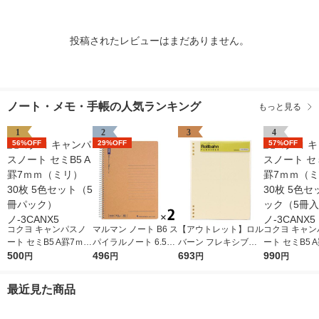
投稿されたレビューはまだありません。
ノート・メモ・手帳の人気ランキング
もっと見る
1
2
3
4
56%OFF
29%OFF
57%OFF
コクヨ キャンパスノ
マルマン ノート B6 ス
【アウトレット】ロル
コクヨ キャン
ート セミB5 A罫7ｍｍ
パイラルノート 6.5m
バーン フレキシブル
ート セミB5 
（ミリ） 30枚 5色セ
500
m横罫 80枚 N238ES
496
リフィル A5 4分割 ク
693
（ミリ） 30枚
990
円
円
円
円
ット（5冊パック）
2冊
リーム ノート デルフ
ット2パック（
ノ-3CANX5
ォニックス（Rollbah
2） ノ-3CAN
最近見た商品
n）