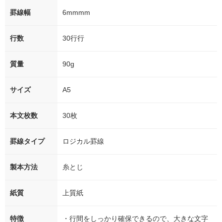
罫線幅
6mmmm
行数
30行行
質量
90g
サイズ
A5
本文枚数
30枚
罫線タイプ
ロジカル罫線
製本方法
糸とじ
紙質
上質紙
特徴
・行間をしっかり確保できるので、大きな文字