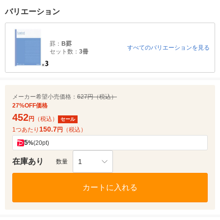
バリエーション
罫：
B罫
すべてのバリエーションを見る
セット数：
3冊
メーカー希望小売価格：
627円（税込）
27%OFF価格
452
円
（税込）
セール
150.7
1つあたり
円
（税込）
5
%
(20pt)
在庫あり
1
数量
カートに入れる