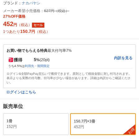
ブランド：
ナカバヤシ
メーカー希望小売価格：
627円（税込）
27%OFF価格
452
円
（税込）
セール
150.7
1つあたり
円
（税込）
お買い物でもらえる特典
最大付与率7%
内訳を見る
5
獲得
%
(20pt)
うち4.5%は
利用先・期間限定
ログイン&全額PayPay支払いで獲得できます。原則として税抜金額に対し付与されます。
表示よりも実際の付与数、付与率が少ない場合があります。詳細は内訳からご確認くださ
い。
ログインはこちら
販売単位
1冊
150.7円×3冊
152円
452円
お得