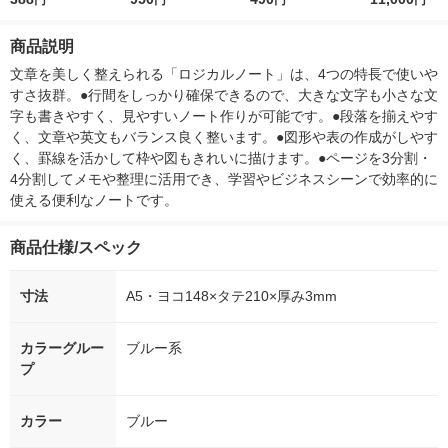
円
円
円
円
0ml 1セット（3本）
ー）2L ラベルレス 1
付き
ライオン
箱（5本入）（イチオ
商品説明
シ） オリジナル
文章を美しく整えられる「ロジカルノート」は、4つの特長で使いや
すさ抜群。●行間をしっかり確保できるので、大きな文字も小さな文
字も書きやすく、見やすいノート作りが可能です。●段落を揃えやす
く、文章や英文もバランス良く整います。●図形や表の作成がしやす
く、罫線を活かして枠や図もきれいに描けます。●ページを3分割・
4分割してメモや整理に活用でき、学習やビジネスシーンで効率的に
使える便利なノートです。
商品仕様/スペック
寸法
A5・ヨコ148×タテ210×厚み3mm
カラーグルー
ブルー系
プ
カラー
ブルー