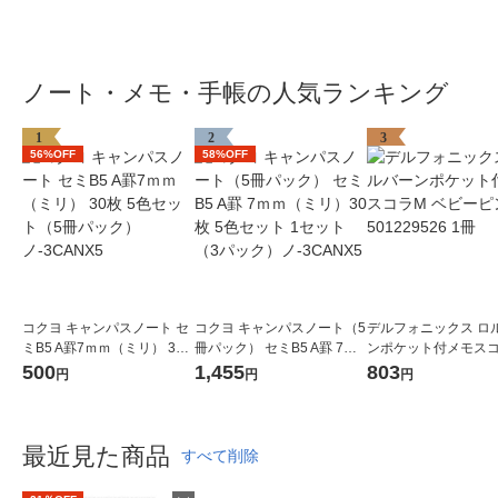
ノート・メモ・手帳の人気ランキング
1
2
3
56%OFF
58%OFF
コクヨ キャンパスノート セ
コクヨ キャンパスノート（5
デルフォニックス ロ
ミB5 A罫7ｍｍ（ミリ） 30
冊パック） セミB5 A罫 7ｍ
ンポケット付メモス
枚 5色セット（5冊パック）
ｍ（ミリ）30枚 5色セット 1
ベビーピンク 5012295
500
1,455
803
円
円
円
ノ-3CANX5
セット（3パック）ノ-3CAN
冊
X5
最近見た商品
すべて削除