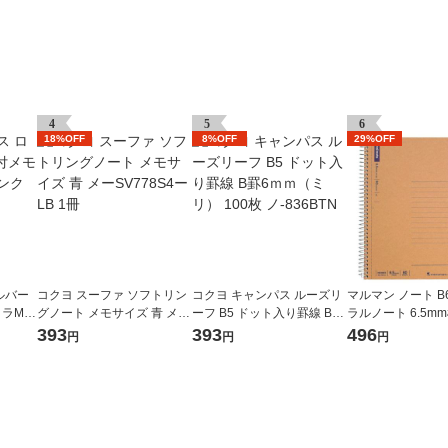
4
5
6
18%OFF
8%OFF
29%OFF
ルバー
コクヨ スーファ ソフトリン
コクヨ キャンパス ルーズリ
マルマン ノート B
コラM
グノート メモサイズ 青 メー
ーフ B5 ドット入り罫線 B罫
ラルノート 6.5mm
26 1
SV778S4ーLB 1冊
6ｍｍ（ミリ） 100枚 ノ-836
N238ES 2冊
393
393
496
円
円
円
BTN