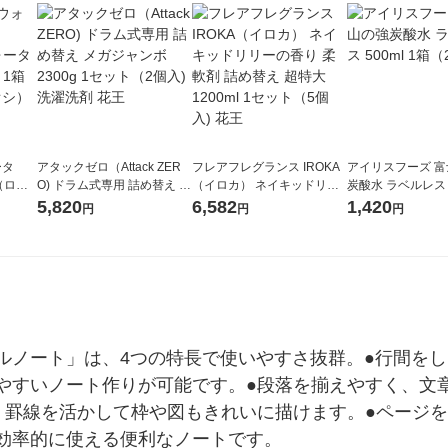
ータ
アタックゼロ（Attack ZER
フレアフレグランス IROKA
アイリスフーズ 
r（ロハ
O) ドラム式専用 詰め替え メ
（イロカ） ネイキッドリリ
炭酸水 ラベルレス 5
ベルレ
ガジャンボ 2300g 1セット
ーの香り 柔軟剤 詰め替え 超
箱（24本入）
5,820
6,582
1,420
円
円
円
チオ
（2個入) 洗濯洗剤 花王
特大 1200ml 1セット（5個
入) 花王
ルノート」は、4つの特長で使いやすさ抜群。●行間を
やすいノート作りが可能です。●段落を揃えやすく、文
、罫線を活かして枠や図もきれいに描けます。●ページを
効率的に使える便利なノートです。