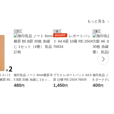
もっと見る
7
8
9
66%OFF
6 スパイ
無印良品 ノート 6mm横罫 B
プラス レポートパッド A4 A
無印良品 ノート
横罫 80枚
5 B罫 30枚 糸綴じ 1セット
罫 10冊 RE-250A 76834
6 ダークグレー
（4冊） 良品計画
1セット（4冊
480
1,450
400
円
円
円