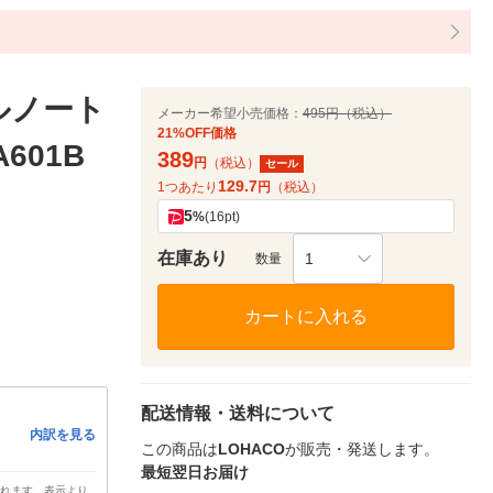
カルノート
メーカー希望小売価格：
495円（税込）
21%OFF価格
A601B
389
円
（税込）
セール
129.7
1つあたり
円
（税込）
5
%
(16pt)
在庫あり
1
数量
カートに入れる
配送情報・送料について
内訳を見る
この商品は
LOHACO
が販売・発送します。
最短翌日お届け
されます。表示より