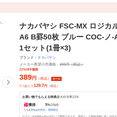
ナカバヤシ FSC-MX ロジ
A6 B罫50枚 ブルー COC-ノ-
1セット(1冊×3)
ナカバヤシ
ブランド：
メーカー希望小売価格：
495円（税込）
21%OFF価格
389
円
（税込）
セール
129.7
1つあたり
円
（税込）
お買い物でもらえる特典
最大付与率11%
5
獲得
%
(16pt)
うち4.5%は
利用先・期間限定
ログイン&全額PayPay支払いで獲得できます。原則として税抜金額に対し付与