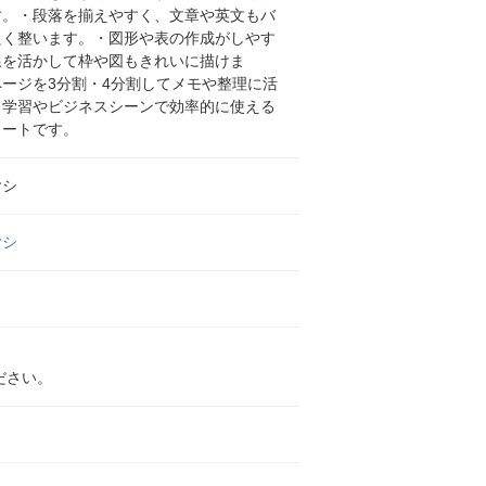
す。・段落を揃えやすく、文章や英文もバ
良く整います。・図形や表の作成がしやす
線を活かして枠や図もきれいに描けま
ージを3分割・4分割してメモや整理に活
、学習やビジネスシーンで効率的に使える
ノートです。
ヤシ
ヤシ
ださい。