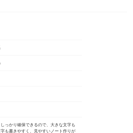
系
m
をしっかり確保できるので、大きな文字も
文字も書きやすく、見やすいノート作りが