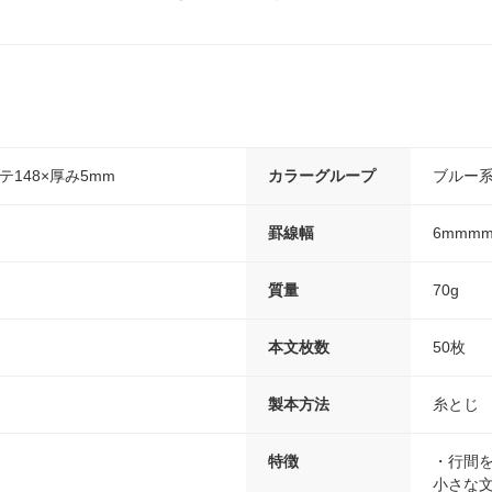
テ148×厚み5mm
カラーグループ
ブルー
罫線幅
6mmm
質量
70g
本文枚数
50枚
製本方法
糸とじ
特徴
・行間
小さな