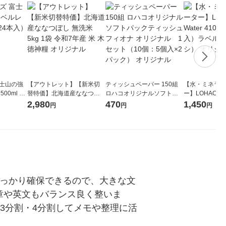
富士山の強
【アウトレット】【新米切
ティッシュペーパー 150組
【水・ミネラル
00ml 1
替特価】北海道産ななつぼ
ロハコオリジナルソフトパ
ー】LOHACO Wa
し 無洗米 5kg 1袋 令和7年産
ックティッシュ フィオナ オ
1箱（20本入
2,980
470
1,450
円
円
円
米 木徳神糧 オリジナル
リジナル 1セット（10個：
（イチオシ） 
5個入×2パック） オリジナ
ル
しっかり確保できるので、大きな文
章や英文もバランス良く整いま
3分割・4分割してメモや整理に活