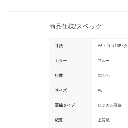
商品仕様/スペック
寸法
A6・ヨコ105×タ
カラー
ブルー
行数
21行行
サイズ
A6
罫線タイプ
ロジカル罫線
紙質
上質紙