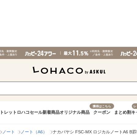
獲得はこちら
レ
トレット
ロハコセール
新着商品
オリジナル商品
クーポン
まとめ割
キ
ノート
ノート（A6）
ナカバヤシ FSC-MX ロジカルノートA6 B罫50