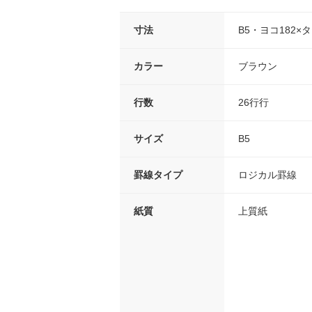
寸法
B5・ヨコ182×タ
カラー
ブラウン
行数
26行行
サイズ
B5
罫線タイプ
ロジカル罫線
紙質
上質紙