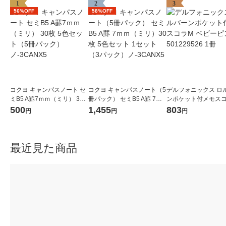
1
2
3
56%OFF
58%OFF
コクヨ キャンパスノート セ
コクヨ キャンパスノート（5
デルフォニックス ロ
ミB5 A罫7ｍｍ（ミリ） 30
冊パック） セミB5 A罫 7ｍ
ンポケット付メモス
枚 5色セット（5冊パック）
ｍ（ミリ）30枚 5色セット 1
ベビーピンク 5012295
500
1,455
803
円
円
円
ノ-3CANX5
セット（3パック）ノ-3CAN
冊
X5
最近見た商品