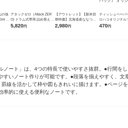
山の強
アタックゼロ（Attack ZER
【アウトレット】【新米切
ティッシュペーパー
ml 1
O) ドラム式専用 詰め替え メ
替特価】北海道産ななつぼ
ロハコオリジナル
ガジャンボ 2300g 1セット
し 無洗米 5kg 1袋 令和7年産
ックティッシュ フ
5,820
2,980
470
円
円
円
（2個入) 洗濯洗剤 花王
米 木徳神糧 オリジナル
リジナル 1セット
5個入×2パック）
ル
ルノート」は、4つの特長で使いやすさ抜群。●行間を
やすいノート作りが可能です。●段落を揃えやすく、文
、罫線を活かして枠や図もきれいに描けます。●ページを
効率的に使える便利なノートです。