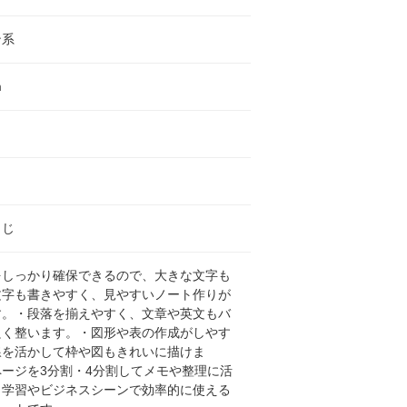
ン系
m
とじ
をしっかり確保できるので、大きな文字も
文字も書きやすく、見やすいノート作りが
す。・段落を揃えやすく、文章や英文もバ
良く整います。・図形や表の作成がしやす
線を活かして枠や図もきれいに描けま
ージを3分割・4分割してメモや整理に活
、学習やビジネスシーンで効率的に使える