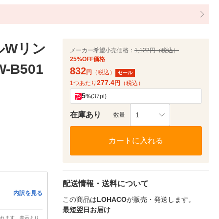
カルWリン
メーカー希望小売価格：
1,122円（税込）
25%OFF価格
-B501
832
円
（税込）
セール
277.4
1つあたり
円
（税込）
5
%
(37pt)
在庫あり
1
数量
カートに入れる
配送情報・送料について
内訳を見る
この商品は
LOHACO
が販売・発送します。
最短翌日お届け
されます。表示より