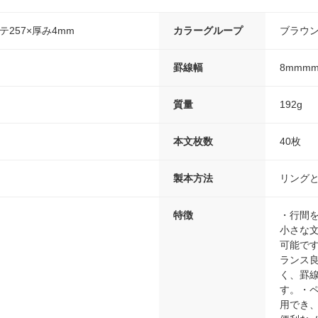
テ257×厚み4mm
カラーグループ
ブラウ
罫線幅
8mmm
質量
192g
本文枚数
40枚
製本方法
リング
特徴
・行間
小さな
可能で
ランス
く、罫
す。・ペ
用でき