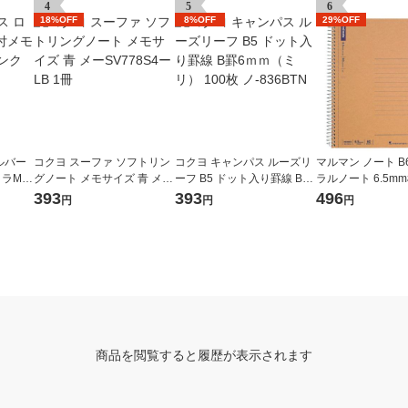
4
5
6
18%OFF
8%OFF
29%OFF
ルバー
コクヨ スーファ ソフトリン
コクヨ キャンパス ルーズリ
マルマン ノート B
コラM
グノート メモサイズ 青 メー
ーフ B5 ドット入り罫線 B罫
ラルノート 6.5mm
26 1
SV778S4ーLB 1冊
6ｍｍ（ミリ） 100枚 ノ-836
N238ES 2冊
393
393
496
円
円
円
BTN
商品を閲覧すると履歴が表示されます