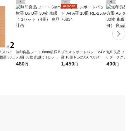
7
8
9
66%OFF
6 スパイ
無印良品 ノート 6mm横罫 B
プラス レポートパッド A4 A
無印良品 ノート
横罫 80枚
5 B罫 30枚 糸綴じ 1セット
罫 10冊 RE-250A 76834
6 ダークグレー
（4冊） 良品計画
1セット（4冊
480
1,450
400
円
円
円