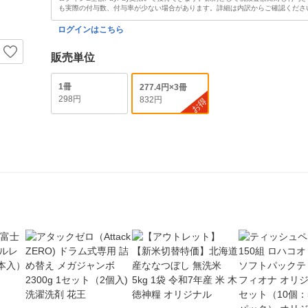
も実際の付与数、付与率が少ない場合があります。詳細は内訳からご確認くださ
ログインはこちら
販売単位
1冊
277.4円×3冊
298円
832円
お得