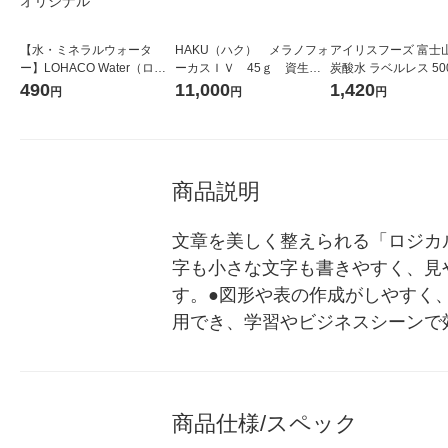
【水・ミネラルウォータ
HAKU（ハク） メラノフォ
アイリスフーズ 富士
ー】LOHACO Water（ロハ
ーカスＩＶ 45ｇ 資生
炭酸水 ラベルレス 500
コウォーター）2L ラベルレ
堂 おまけ付き
箱（24本入）
490
11,000
1,420
円
円
円
ス 1箱（5本入）（イチオ
シ） オリジナル
商品説明
文章を美しく整えられる「ロジカ
字も小さな文字も書きやすく、見
す。●図形や表の作成がしやすく
用でき、学習やビジネスシーンで
商品仕様/スペック