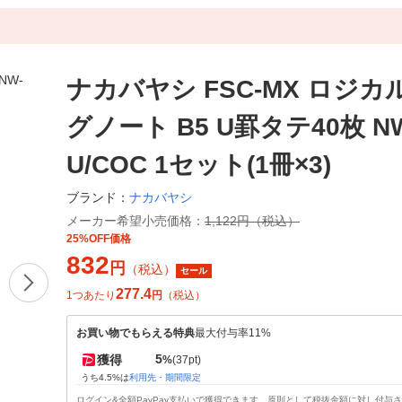
ナカバヤシ FSC-MX ロジ
グノート B5 U罫タテ40枚 NW
U/COC 1セット(1冊×3)
ナカバヤシ
ブランド：
メーカー希望小売価格：
1,122円（税込）
25%OFF価格
832
円
（税込）
セール
277.4
1つあたり
円
（税込）
お買い物でもらえる特典
最大付与率11%
5
獲得
%
(37pt)
うち4.5%は
利用先・期間限定
ログイン&全額PayPay支払いで獲得できます。原則として税抜金額に対し付与