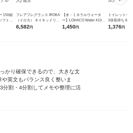
 150組
フレアフレグランス IROKA
【水・ミネラルウォータ
トイレットペー
ソフトパ
（イロカ） ネイキッドリリ
ー】LOHACO Water 410ml
3倍長持ち 6ロール 75
ィオナ オ
ーの香り 柔軟剤 詰め替え 超
1箱（20本入）ラベルレス
紙配合 スコッ
6,582
1,450
1,376
円
円
円
（10個：
特大 1200ml 1セット（5個
（イチオシ） オリジナル
パック 1セット
 オリジナ
入) 花王
ロール入）花の
しっかり確保できるので、大きな文
章や英文もバランス良く整いま
3分割・4分割してメモや整理に活