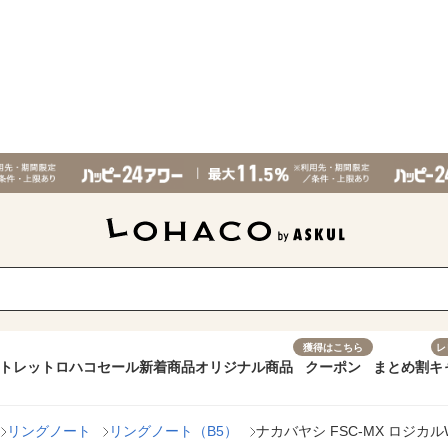
獲得はこちら
レ
トレット
ロハコセール
新着商品
オリジナル商品
クーポン
まとめ割
キ
リングノート
リングノート（B5）
ナカバヤシ FSC-MX ロジカルW