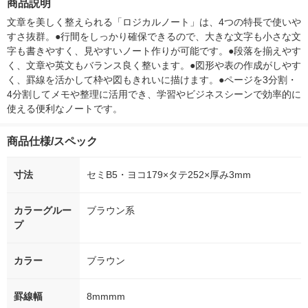
商品説明
シ） オリジナル
（5個入) 花王
文章を美しく整えられる「ロジカルノート」は、4つの特長で使いや
すさ抜群。●行間をしっかり確保できるので、大きな文字も小さな文
字も書きやすく、見やすいノート作りが可能です。●段落を揃えやす
く、文章や英文もバランス良く整います。●図形や表の作成がしやす
く、罫線を活かして枠や図もきれいに描けます。●ページを3分割・
4分割してメモや整理に活用でき、学習やビジネスシーンで効率的に
使える便利なノートです。
商品仕様/スペック
寸法
セミB5・ヨコ179×タテ252×厚み3mm
カラーグルー
ブラウン系
プ
カラー
ブラウン
罫線幅
8mmmm