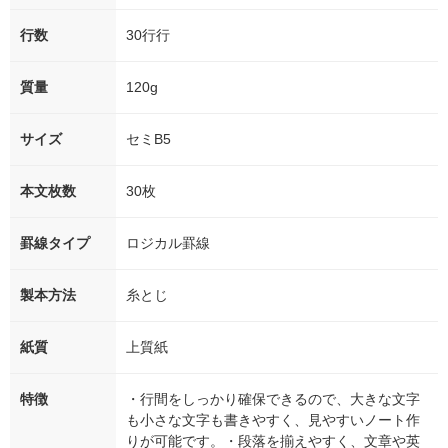
行数
30行行
質量
120g
サイズ
セミB5
本文枚数
30枚
罫線タイプ
ロジカル罫線
製本方法
糸とじ
紙質
上質紙
特徴
・行間をしっかり確保できるので、大きな文字
も小さな文字も書きやすく、見やすいノート作
りが可能です。・段落を揃えやすく、文章や英