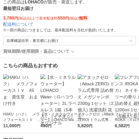
この商品は
LOHACO
が販売・発送します。
最短翌日お届け
3,780
550
無料
円
(税込)以上で基本配送料
円
(税込)
配送料について
※
一部の商品につきましては、基本配送料を当社が負担いたします。
在庫確認住所：東京都にお届け
賞味期限/使用期限・返品について
こちらの商品もおすすめ
HAKU（ハク） メラ
【水・ミネラルウォー
アタックゼロ（Attack
フレアフレグラ
ノフォーカスＩＶ 4
ター】LOHACO Wate
ZERO) ドラム式専用
ROKA（イロ
5ｇ 資生堂 おまけ
11,000
r（ロハコウォータ
490
詰め替え メガジャン
5,820
イキッドリリ
6,582
円
円
円
円
付き
ー）2L ラベルレス 1
ボ 2300g 1セット（2
柔軟剤 詰め替
箱（5本入）（イチオ
個入) 洗濯洗剤 花王
大 1200ml 