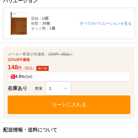
バリエーション
罫線：
U罫
枚数：
30枚
すべてのバリエーションを見る
セット数：
1冊
メーカー希望小売価格：
220円（税込）
32%OFF価格
148
円
（税込）
セール
4.5
%
(5pt)
在庫あり
1
数量
カートに入れる
配送情報・送料について