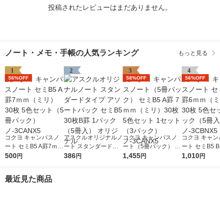
投稿されたレビューはまだありません。
ノート・メモ・手帳の人気ランキング
もっと見る
1
2
3
4
56%OFF
58%OFF
56%OFF
コクヨ キャンパスノ
アスクルオリジナルノ
コクヨ キャンパスノ
コクヨ キャン
ート セミB5 A罫7ｍｍ
ート スタンダードタ
ート（5冊パック） セ
ート セミB5 
（ミリ） 30枚 5色セ
500
イプ アソートパック
386
ミB5 A罫 7ｍｍ（ミ
1,455
（ミリ） 30枚
1,010
円
円
円
円
ット（5冊パック）
セミB5 30枚B罫 1パ
リ）30枚 5色セット 1
ット2パック（
ノ-3CANX5
ック（5冊入） オリジ
セット（3パック）ノ-
2） ノ-3CBN
最近見た商品
ナル
3CANX5