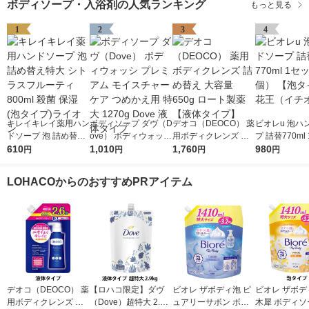
ボディソープ・入浴剤の人気ランキング
もっと見る
1
2
3
4
キレイキレイ薬用ハン
ボディソープ ダヴ（D
デオコ（DEOCO） 薬
ビオレu 泡ハ
ドソープ 泡 詰め替え
ove） ボディウォッシ
用ボディクレンズ 詰
プ 詰替770ml
特大 シトラスフルー
610
プレミアム モイスチ
1,010
め替え 大容量 650g
1,760
（2個） 【泡
980
円
円
円
円
ティ 800ml 殺菌 保湿
ャーケア つめかえ用
ロート製薬 【液体タ
花王（イチオ
(泡タイプ)ライオン
特大 1270g Dove 液
イプ】
LOHACOからのおすすめPRアイテム
体タイプ
デオコ（DEOCO） 薬
【ロハコ限定】ダヴ
ビオレ ザボディ泡 ピ
ビオレ ザボデ
用ボディクレンズ 詰
（Dove）超特大 2.9k
ュアリーサボン ボデ
木犀 ボディソ