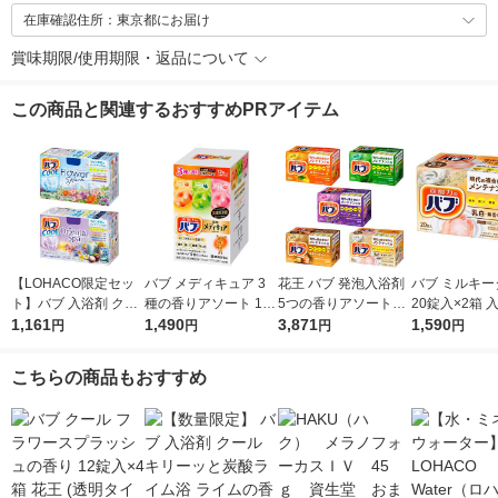
在庫確認住所：東京都にお届け
賞味期限/使用期限・返品について
この商品と関連するおすすめPRアイテム
【LOHACO限定セッ
バブ メディキュア 3
花王 バブ 発泡入浴剤
バブ ミルキー
ト】バブ 入浴剤 クー
種の香りアソート 1箱
5つの香りアソートセ
20錠入×2箱 
ル フラワースプラッ
1,161
（12錠入）高濃度炭
1,490
ット 100錠
3,871
王 （にごりタ
1,590
円
円
円
円
シュ・オリエンタルス
酸 薬用入浴剤 花王
パ 各12錠 2種セット
こちらの商品もおすすめ