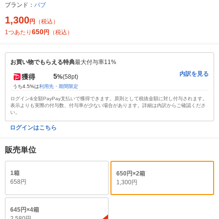
ブランド：
バブ
1,300
円
（税込）
650
1つあたり
円
（税込）
お買い物でもらえる特典
最大付与率11%
内訳を見る
5
獲得
%
(58pt)
うち4.5%は
利用先・期間限定
ログイン&全額PayPay支払いで獲得できます。原則として税抜金額に対し付与されます。
表示よりも実際の付与数、付与率が少ない場合があります。詳細は内訳からご確認くださ
い。
ログインはこちら
販売単位
1箱
650円×2箱
658円
1,300円
645円×4箱
2,580円