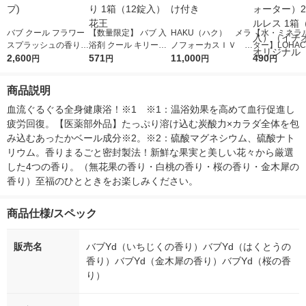
バブ クール フラワー
【数量限定】 バブ 入
HAKU（ハク） メラ
【水・ミネラ
スプラッシュの香り 1
浴剤 クール キリーッ
ノフォーカスＩＶ 4
ター】LOHACO
2錠入×4箱 花王 (透明
2,600
と炭酸ライム浴 ライ
571
5ｇ 資生堂 おまけ
11,000
r（ロハコウォ
490
円
円
円
円
タイプ)
ムの香り 1箱（12錠
付き
ー）2L ラベル
入）花王
箱（5本入）
商品説明
シ） オリジナ
血流ぐるぐる全身健康浴！※1　※1：温浴効果を高めて血行促進し
疲労回復。【医薬部外品】たっぷり溶け込む炭酸力×カラダ全体を包
み込むあったかベール成分※2。※2：硫酸マグネシウム、硫酸ナト
リウム。香りまるごと密封製法！新鮮な果実と美しい花々から厳選
した4つの香り。（無花果の香り・白桃の香り・桜の香り・金木犀の
香り）至福のひとときをお楽しみください。
商品仕様/スペック
販売名
バブYd（いちじくの香り）バブYd（はくとうの
香り）バブYd（金木犀の香り）バブYd（桜の香
り）