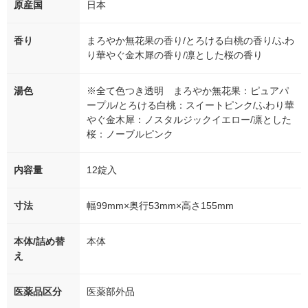
原産国
日本
香り
まろやか無花果の香り/とろける白桃の香り/ふわ
り華やぐ金木犀の香り/凛とした桜の香り
湯色
※全て色つき透明 まろやか無花果：ピュアパ
ープル/とろける白桃：スイートピンク/ふわり華
やぐ金木犀：ノスタルジックイエロー/凛とした
桜：ノーブルピンク
内容量
12錠入
寸法
幅99mm×奥行53mm×高さ155mm
本体/詰め替
本体
え
医薬品区分
医薬部外品