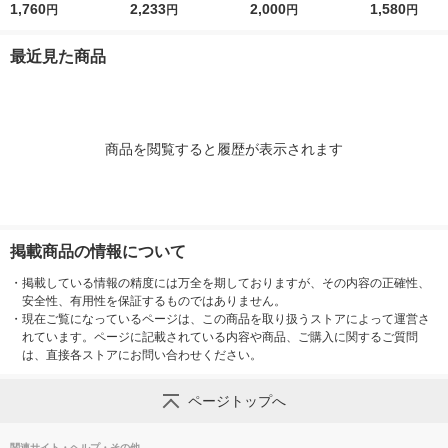
め替え 大容量 650g
1,760
g 液体 ボディウォッ
2,233
ィソープ 詰替特大 14
2,000
替 1410ml 
1,580
円
円
円
円
ロート製薬 【液体タ
シュ 詰替え プレミア
10ml 花王 泡タイプ
イプ
イプ】
ムモイスチャーケア
最近見た商品
ボディソープ オリジ
ナル 限定
商品を閲覧すると履歴が表示されます
掲載商品の情報について
・
掲載している情報の精度には万全を期しておりますが、その内容の正確性、
安全性、有用性を保証するものではありません。
・
現在ご覧になっているページは、この商品を取り扱うストアによって運営さ
れています。ページに記載されている内容や商品、ご購入に関するご質問
は、直接各ストアにお問い合わせください。
ページトップへ
関連サイト・ヘルプ・その他