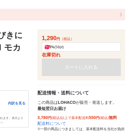
ひびきに
1,290
円
（税込）
 モカ
5
%
(58pt)
在庫切れ
カートに入れる
配送情報・送料について
この商品は
LOHACO
が販売・発送します。
内訳を見る
最短翌日お届け
3,780
550
無料
円
(税込)以上で基本配送料
円
(税込)
されます。表示より
い。
配送料について
※
一部の商品につきましては、基本配送料を当社が負担