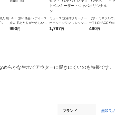
婦人 肌
SALE 無印良品 レディース
ミューズ 洗濯槽クリーナー
【水・ミネラルウ
ブショ
婦人 肌あたりがやさしいリ
オールインワン フレッシュ
ー】LOHACO Wa
良品計画
ブショーツ 婦人Ｓ ダークグ
なレモンの香り 液体タイプ
コウォーター）2L
990
1,797
490
円
円
円
リーン 良品計画
250mL 1セット（1本×3）レ
ス 1箱（5本入）
キットベンキーザー・ジャ
シ） オリジナル
パン
なめらかな生地でアウターに響きにくいのも特長です。【
ブランド
無印良