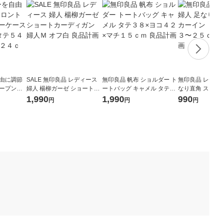
自由に調節
SALE 無印良品 レディース
無印良品 帆布 ショルダー ト
無印良品 レディ
オープンキ
婦人 楊柳ガーゼ ショートカ
ートバッグ キャメル タテ３
なり直角 スニ
２Ｌ） 黒
ーディガン 婦人Ｍ オフ白 良
８×ヨコ４２×マチ１５ｃｍ
（４足組） ２
1,990
1,990
990
円
円
円
７×マチ２
品計画
良品計画
黒 良品計画