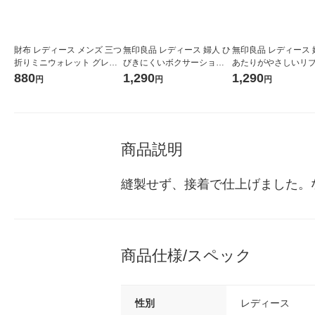
財布 レディース メンズ 三つ
無印良品 レディース 婦人 ひ
無印良品 レディース 
折りミニウォレット グレー
びきにくいボクサーショー
あたりがやさしいリ
LAKOLE/ラコレ
ツ 婦人Ｓ モカブラウン 良品
ーツ Ｍ アイボリー 
880
1,290
1,290
円
円
円
計画
商品説明
縫製せず、接着で仕上げました。
商品仕様/スペック
性別
レディース