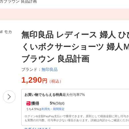
モカブラウン 良品計画
無印良品 レディース 婦人 
くいボクサーショーツ 婦人Ｍ
ブラウン 良品計画
無印良品
ブランド：
1,290
円
（税込）
お買い物でもらえる特典
最大付与率7%
5
獲得
%
(58pt)
うち4.5%は
利用先・期間限定
ログイン&全額PayPay支払いで獲得できます。原則として税抜金額に対し付与
も実際の付与数、付与率が少ない場合があります。詳細は内訳からご確認くださ