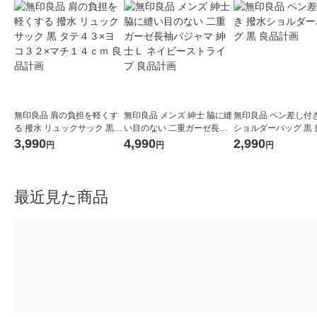
無印良品 肩の負担を軽くす
無印良品 メンズ 紳士 脇に縫
無印良品 ペン差し付き
る 撥水 リュックサック 黒
い目のない 二重ガーゼ長袖
ショルダーバッグ 黒 
タテ４３×ヨコ３２×マチ１
パジャマ 紳士Ｌ ネイビース
画
3,990
4,990
2,990
円
円
円
４ｃｍ 良品計画
トライプ 良品計画
最近見た商品