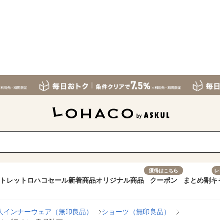
獲得はこちら
レ
トレット
ロハコセール
新着商品
オリジナル商品
クーポン
まとめ割
キ
人インナーウェア（無印良品）
ショーツ（無印良品）