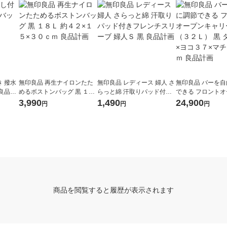
 撥水
無印良品 再生ナイロンたた
無印良品 レディース 婦人 さ
無印良品 バーを
良品計
めるボストンバッグ 黒 １８
らっと綿 汗取りパッド付き
できる フロント
Ｌ 約４２×１５×３０ｃｍ 良
フレンチスリーブ 婦人Ｓ 黒
ャリーケース（３
3,990
1,490
24,900
円
円
円
品計画
良品計画
タテ５４×ヨコ３
４ｃｍ 良品計画
商品を閲覧すると履歴が表示されます