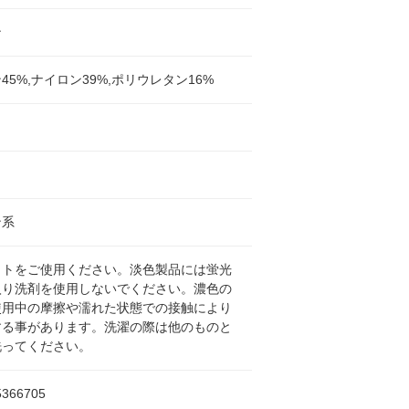
ン
45%,ナイロン39%,ポリウレタン16%
ン系
ットをご使用ください。淡色製品には蛍光
入り洗剤を使用しないでください。濃色の
使用中の摩擦や濡れた状態での接触により
する事があります。洗濯の際は他のものと
洗ってください。
5366705