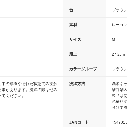
色
ブラウ
素材
レーヨン
サイズ
M
股上
27.2cm
カラーグループ
ブラウ
用中の摩擦や濡れた状態での接触
洗濯方法
洗濯ネ
る事があります。洗濯の際は他の
増白剤
ってください。
製品は
色移り
分けて
JANコード
454731