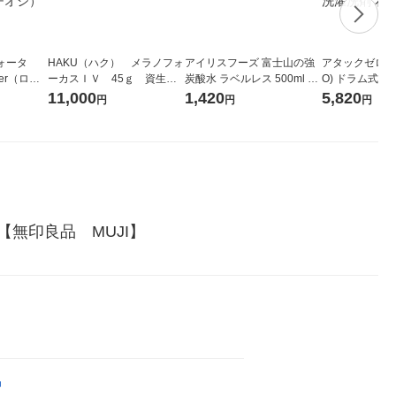
ォータ
HAKU（ハク） メラノフォ
アイリスフーズ 富士山の強
アタックゼロ（At
ter（ロハ
ーカスＩＶ 45ｇ 資生
炭酸水 ラベルレス 500ml 1
O) ドラム式専
 ラベルレ
堂 おまけ付き
箱（24本入）
ガジャンボ 230
11,000
1,420
5,820
円
円
円
（イチオ
（2個入) 洗濯
無印良品　MUJI】
品