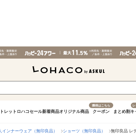
獲得はこちら
レ
トレット
ロハコセール
新着商品
オリジナル商品
クーポン
まとめ割
キ
人インナーウェア（無印良品）
ショーツ（無印良品）
無印良品 レ