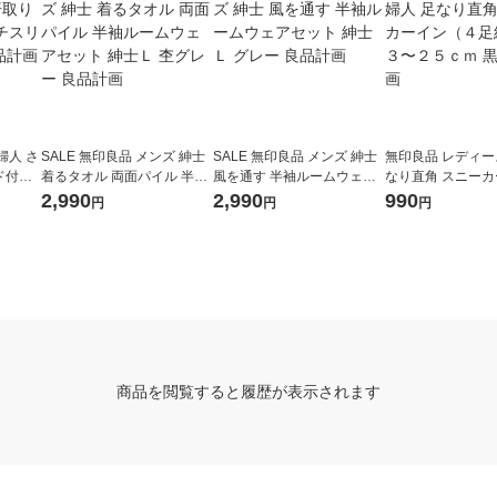
婦人 さ
SALE 無印良品 メンズ 紳士
SALE 無印良品 メンズ 紳士
無印良品 レディー
ド付き
着るタオル 両面パイル 半袖
風を通す 半袖ルームウェア
なり直角 スニー
Ｓ 黒
ルームウェアセット 紳士Ｌ
セット 紳士Ｌ グレー 良品計
（４足組） ２３
2,990
2,990
990
円
円
円
杢グレー 良品計画
画
黒 良品計画
商品を閲覧すると履歴が表示されます