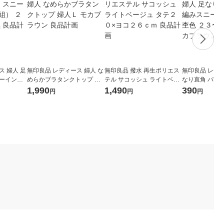
ス 婦人 足
無印良品 レディース 婦人 な
無印良品 撥水 再生ポリエス
無印良品 レディ
カーイン
めらかブラタンクトップ 婦
テル サコッシュ ライトベー
なり直角 パイ
〜２５ｃｍ
人Ｌ モカブラウン 良品計画
ジュ タテ２０×ヨコ２６ｃｍ
カーイン ※杢
1,990
1,490
390
円
円
円
良品計画
ｃｍ モカブラ