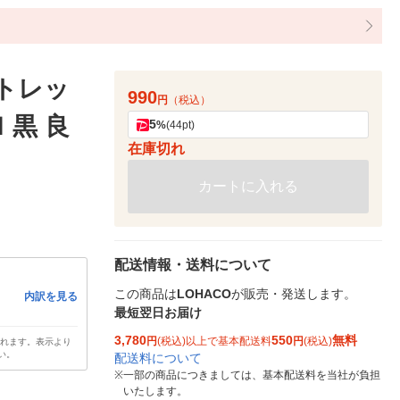
ストレッ
990
円
（税込）
 黒 良
5
%
(44pt)
在庫切れ
カートに入れる
配送情報・送料について
この商品は
LOHACO
が販売・発送します。
内訳を見る
最短翌日お届け
3,780
550
無料
円
(税込)以上で基本配送料
円
(税込)
されます。表示より
い。
配送料について
※
一部の商品につきましては、基本配送料を当社が負担
いたします。