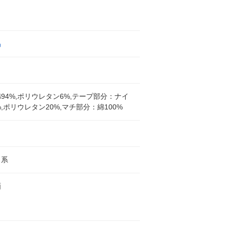
品
ク
94%,ポリウレタン6%,テープ部分：ナイ
%,ポリウレタン20%,マチ部分：綿100%
ク系
画