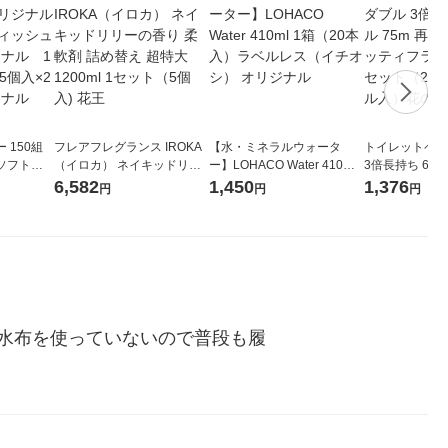
 150組
フレアフレグランス IROKA
【水・ミネラルウォータ
トイレットペー
ソフトパ
（イロカ） ネイキッドリリ
ー】LOHACO Water 410ml
3倍長持ち 6ロール 75
ィオナ オ
ーの香り 柔軟剤 詰め替え 超
1箱（20本入）ラベルレス
紙配合 スコッ
6,582
1,450
1,376
円
円
円
（10個：
特大 1200ml 1セット（5個
（イチオシ） オリジナル
パック 1セット
 オリジナ
入) 花王
ロール入）花の
水布を使っていないので普段も履