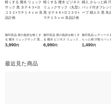
無印良品 肩の負担を軽くす
無印良品 肩の負担を軽くす
無印良品 レディース 
る 撥水 リュックサック 黒
る 撥水 ビジネス リュックサ
らっと綿 汗取りパッ
タテ４３×ヨコ３２×マチ１
ック（丸型） 黒 タテ４６×
フレンチスリーブ 婦人
3,990
6,990
1,490
円
円
円
４ｃｍ 良品計画
ヨコ３０×マチ１５ｃｍ 良品
良品計画
計画
最近見た商品