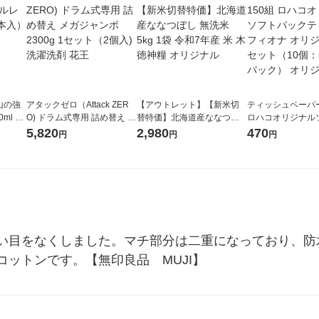
山の強
アタックゼロ（Attack ZER
【アウトレット】【新米切
ティッシュペーパー
ml 1
O) ドラム式専用 詰め替え メ
替特価】北海道産ななつぼ
ロハコオリジナル
ガジャンボ 2300g 1セット
し 無洗米 5kg 1袋 令和7年産
ックティッシュ フ
5,820
2,980
470
円
円
円
（2個入) 洗濯洗剤 花王
米 木徳神糧 オリジナル
リジナル 1セット
5個入×2パック）
ル
い目をなくしました。マチ部分は二重になっており、防
ットンです。【無印良品　MUJI】