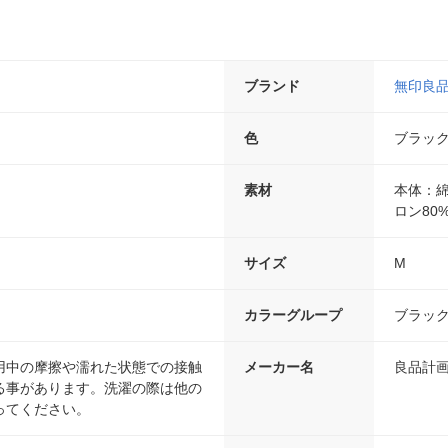
ブランド
無印良
色
ブラッ
素材
本体：綿
ロン80
サイズ
M
カラーグループ
ブラッ
用中の摩擦や濡れた状態での接触
メーカー名
良品計
る事があります。洗濯の際は他の
ってください。