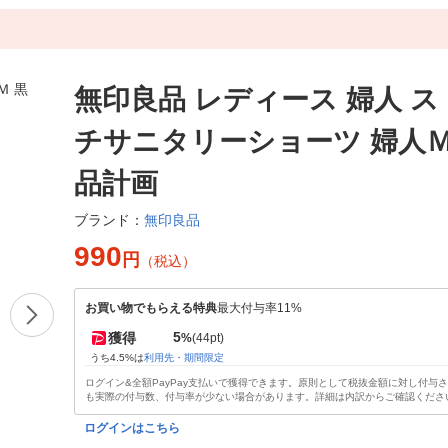
無印良品 レディース 婦人 
チサニタリーショーツ 婦人Ｍ
品計画
無印良品
ブランド：
990
円
（税込）
お買い物でもらえる特典
最大付与率11%
5
獲得
%
(44pt)
うち4.5%は
利用先・期間限定
ログイン&全額PayPay支払いで獲得できます。原則として税抜金額に対し付与
も実際の付与数、付与率が少ない場合があります。詳細は内訳からご確認くださ
ログインはこちら