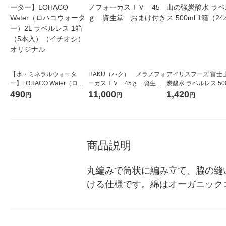
【水・ミネラルウォータ
HAKU（ハク） メラノフォ
アイリスフーズ 富士
ー】LOHACO Water（ロハ
ーカスＩＶ 45ｇ 資生
炭酸水 ラベルレス 500
コウォーター）2L ラベルレ
堂 おまけ付き
箱（24本入）
490
11,000
1,420
円
円
円
ス 1箱（5本入）（イチオ
シ） オリジナル
商品説明
丸編みで筒状に編み立て、脇の縫
ける仕様です。綿はオーガニックコ