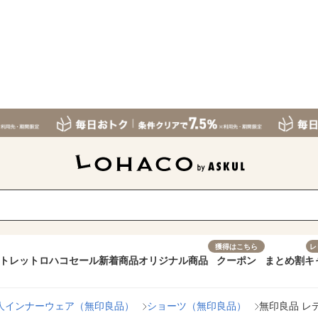
獲得はこちら
レ
トレット
ロハコセール
新着商品
オリジナル商品
クーポン
まとめ割
キ
人インナーウェア（無印良品）
ショーツ（無印良品）
無印良品 レ