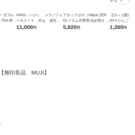
ー ダブル
HAKU（ハク） メラノフォ
アタックゼロ（Attack ZER
【ロハコ限定】
生
ーカスＩＶ 45ｇ 資生
O) ドラム式専用 詰め替え メ
00％りんごジュー
ィフラワー
堂 おまけ付き
ガジャンボ 2300g 1セット
箱（18本入）
11,000
5,820
1,260
円
円
円
パック12
（2個入) 洗濯洗剤 花王
【クイズ付き】
り
ク】（イチオシ
ル
無印良品　MUJI】
品