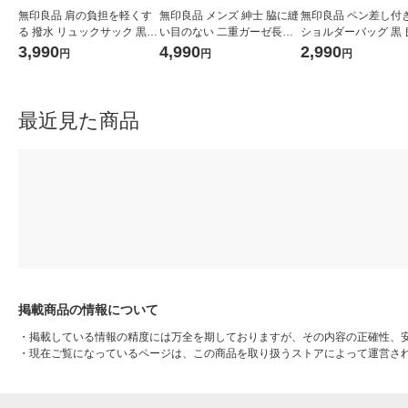
無印良品 肩の負担を軽くす
無印良品 メンズ 紳士 脇に縫
無印良品 ペン差し付き
る 撥水 リュックサック 黒
い目のない 二重ガーゼ長袖
ショルダーバッグ 黒 
タテ４３×ヨコ３２×マチ１
パジャマ 紳士Ｌ ネイビース
画
3,990
4,990
2,990
円
円
円
４ｃｍ 良品計画
トライプ 良品計画
最近見た商品
掲載商品の情報について
・
掲載している情報の精度には万全を期しておりますが、その内容の正確性、
・
現在ご覧になっているページは、この商品を取り扱うストアによって運営さ