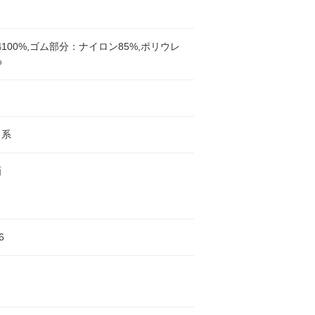
ク
100%,ゴム部分：ナイロン85%,ポリウレ
%
ク系
画
6