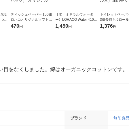
新米切
ティッシュペーパー 150組
【水・ミネラルウォータ
トイレットペーパ
なつぼ
ロハコオリジナルソフトパ
ー】LOHACO Water 410ml
3倍長持ち 6ロール 75m 再
令和7年産
ックティッシュ フィオナ オ
1箱（20本入）ラベルレス
紙配合 スコッテ
470
1,450
1,376
円
円
円
ル
リジナル 1セット（10個：
（イチオシ） オリジナル
パック 1セット（2
5個入×2パック） オリジナ
ロール入）花の香
ル
い目をなくしました。綿はオーガニックコットンです。【
ブランド
無印良