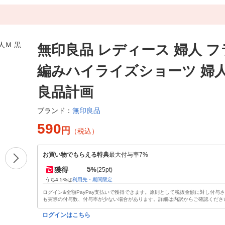
無印良品 レディース 婦人 
編みハイライズショーツ 婦人
良品計画
無印良品
ブランド：
590
円
（税込）
お買い物でもらえる特典
最大付与率7%
5
獲得
%
(25pt)
うち4.5%は
利用先・期間限定
ログイン&全額PayPay支払いで獲得できます。原則として税抜金額に対し付与
も実際の付与数、付与率が少ない場合があります。詳細は内訳からご確認くださ
ログインはこちら