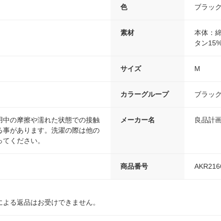
色
ブラッ
素材
本体：綿
タン15
サイズ
M
カラーグループ
ブラッ
用中の摩擦や濡れた状態での接触
メーカー名
良品計
る事があります。洗濯の際は他の
ってください。
商品番号
AKR216
による返品はお受けできません。