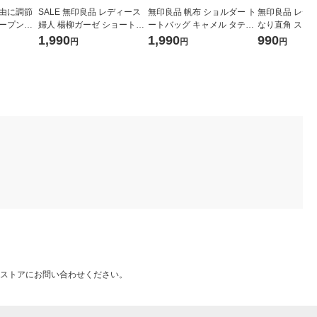
自由に調節
SALE 無印良品 レディース
無印良品 帆布 ショルダー ト
無印良品 レディ
オープンキ
婦人 楊柳ガーゼ ショートカ
ートバッグ キャメル タテ３
なり直角 スニ
２Ｌ） 黒
ーディガン 婦人Ｍ オフ白 良
８×ヨコ４２×マチ１５ｃｍ
（４足組） ２
1,990
1,990
990
円
円
円
７×マチ２
品計画
良品計画
黒 良品計画
ストアにお問い合わせください。