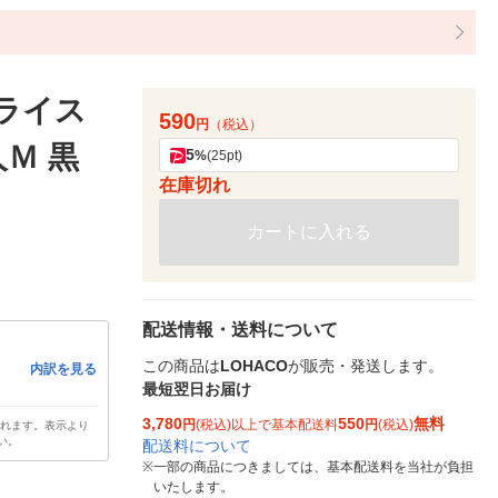
フライス
590
円
（税込）
Ｍ 黒
5
%
(25pt)
在庫切れ
カートに入れる
配送情報・送料について
この商品は
LOHACO
が販売・発送します。
内訳を見る
最短翌日お届け
3,780
550
無料
円
(税込)以上で基本配送料
円
(税込)
されます。表示より
い。
配送料について
※
一部の商品につきましては、基本配送料を当社が負担
いたします。