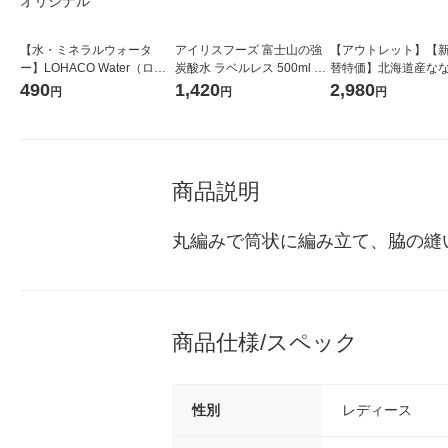
【水・ミネラルウォータ
アイリスフーズ 富士山の強
【アウトレット】【
ー】LOHACO Water（ロハ
炭酸水 ラベルレス 500ml 1
替特価】北海道産な
コウォーター）2L ラベルレ
箱（24本入）
し 無洗米 5kg 1袋 
490
1,420
2,980
円
円
円
ス 1箱（5本入）（イチオ
米 木徳神糧 オリジナ
シ） オリジナル
商品説明
丸編みで筒状に編み立て、脇の縫
商品仕様/スペック
性別
レディース