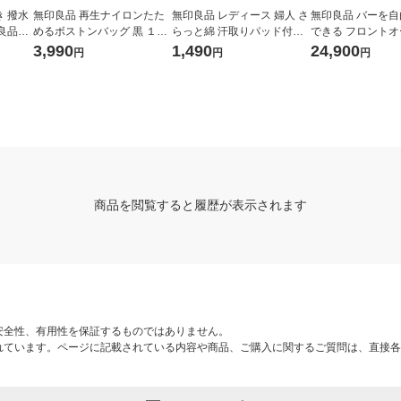
 撥水
無印良品 再生ナイロンたた
無印良品 レディース 婦人 さ
無印良品 バーを
良品計
めるボストンバッグ 黒 １８
らっと綿 汗取りパッド付き
できる フロント
Ｌ 約４２×１５×３０ｃｍ 良
フレンチスリーブ 婦人Ｓ 黒
ャリーケース（３
3,990
1,490
24,900
円
円
円
品計画
良品計画
タテ５４×ヨコ３
４ｃｍ 良品計画
商品を閲覧すると履歴が表示されます
安全性、有用性を保証するものではありません。
れています。ページに記載されている内容や商品、ご購入に関するご質問は、直接各