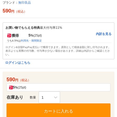
ブランド：
無印良品
590
円
（税込）
お買い物でもらえる特典
最大付与率11%
内訳を見る
5
獲得
%
(25pt)
うち4.5%は
利用先・期間限定
ログイン&全額PayPay支払いで獲得できます。原則として税抜金額に対し付与されます。
表示よりも実際の付与数、付与率が少ない場合があります。詳細は内訳からご確認くださ
い。
ログインはこちら
590
円
（税込）
5
%
(25pt)
在庫あり
1
数量
カートに入れる