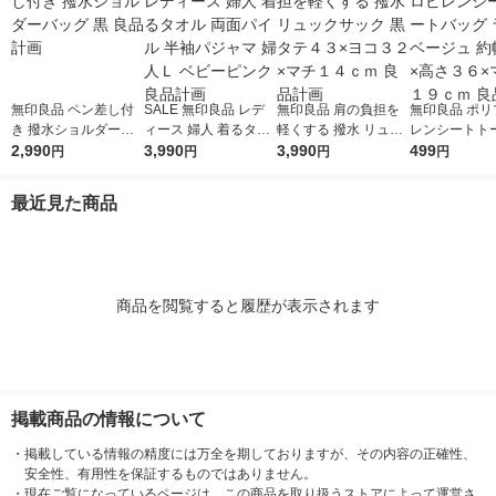
無印良品 ペン差し付
SALE 無印良品 レデ
無印良品 肩の負担を
無印良品 ポリ
き 撥水ショルダーバ
ィース 婦人 着るタオ
軽くする 撥水 リュッ
レンシートト
ッグ 黒 良品計画
2,990
ル 両面パイル 半袖パ
3,990
クサック 黒 タテ４３
3,990
グ ライトベー
499
円
円
円
円
ジャマ 婦人Ｌ ベビー
×ヨコ３２×マチ１４
幅５３×高さ３
ピンク 良品計画
ｃｍ 良品計画
チ幅１９ｃｍ 
最近見た商品
画
商品を閲覧すると履歴が表示されます
掲載商品の情報について
・
掲載している情報の精度には万全を期しておりますが、その内容の正確性、
安全性、有用性を保証するものではありません。
・
現在ご覧になっているページは、この商品を取り扱うストアによって運営さ