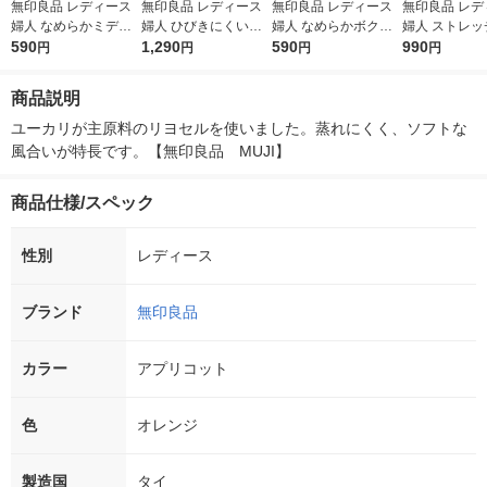
無印良品 レディース
無印良品 レディース
無印良品 レディース
無印良品 レデ
婦人 なめらかミディ
婦人 ひびきにくいボ
婦人 なめらかボクサ
婦人 ストレッ
ショーツ Ｓ モカブラ
590
クサーショーツ Ｓ 黒
1,290
ーショーツ Ｓ ダーク
590
タリーショーツ
990
円
円
円
円
ウン 良品計画
良品計画
グレー 良品計画
ークグレー 良
商品説明
ユーカリが主原料のリヨセルを使いました。蒸れにくく、ソフトな
風合いが特長です。【無印良品　MUJI】
商品仕様/スペック
性別
レディース
ブランド
無印良品
カラー
アプリコット
色
オレンジ
製造国
タイ