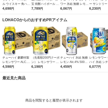
ル ウイスキー 角ハイ
宝 焼酎ハイボール レ
ワー 氷結 無糖 レモン
ー サントリー
ボール 缶 350ml 1ケ
4,698
モン 500ml 2ケース(4
7,789
Alc.7% 350ml 48本 酎
6,067
ボール 缶 500
6,230
円
円
円
円
ース(24本) 角ハイ カ
8本)
ハイ
ース(24本)
クハイ
LOHACOからのおすすめPRアイテム
チューハイ 麒麟特製
（先着順200円クーポ
チューハイ 氷結 無糖
レモンサワー 
レモンサワー ALC.9%
ン） レモンサワー チ
レモン Alc.4% 500ml
ハイ 氷結 シ
500ml 24本 キリン 酎
4,598
ューハイ 麒麟特製 レ
6,198
1ケース(24本入) レモ
4,459
レモン 350ml
6,077
円
円
円
円
ハイ
モン ALC.9％ 350ml 4
ンサワー 酎ハイ KB23
(48本) 送料無
8本
A
最近見た商品
商品を閲覧すると履歴が表示されます