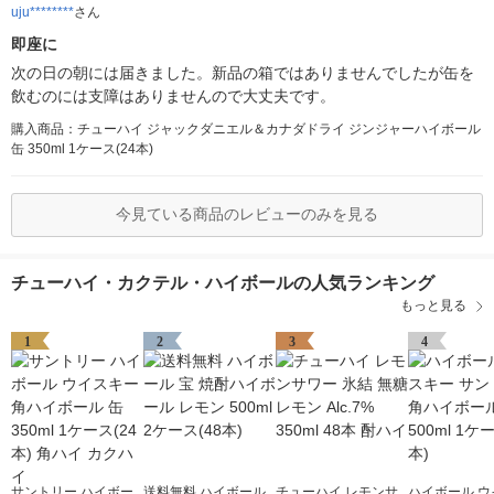
uju********
さん
即座に
次の日の朝には届きました。新品の箱ではありませんでしたが缶を
飲むのには支障はありませんので大丈夫です。
購入商品：チューハイ ジャックダニエル＆カナダドライ ジンジャーハイボール
缶 350ml 1ケース(24本)
今見ている商品のレビューのみを見る
チューハイ・カクテル・ハイボールの人気ランキング
もっと見る
1
2
3
4
サントリー ハイボー
送料無料 ハイボール
チューハイ レモンサ
ハイボール ウ