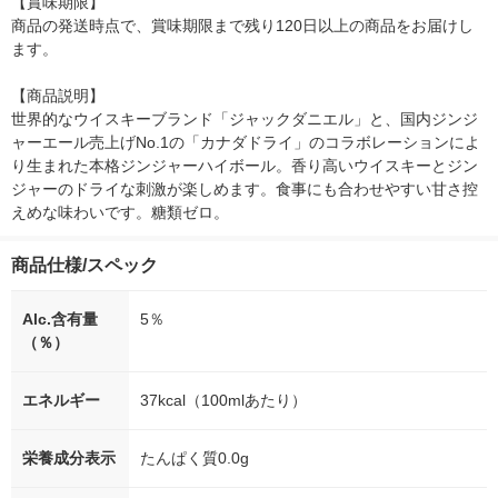
【賞味期限】

商品の発送時点で、賞味期限まで残り120日以上の商品をお届けし
ます。

【商品説明】

世界的なウイスキーブランド「ジャックダニエル」と、国内ジンジ
ャーエール売上げNo.1の「カナダドライ」のコラボレーションによ
り生まれた本格ジンジャーハイボール。香り高いウイスキーとジン
ジャーのドライな刺激が楽しめます。食事にも合わせやすい甘さ控
えめな味わいです。糖類ゼロ。
商品仕様/スペック
Alc.含有量
5％
（％）
エネルギー
37kcal（100mlあたり）
栄養成分表示
たんぱく質0.0g