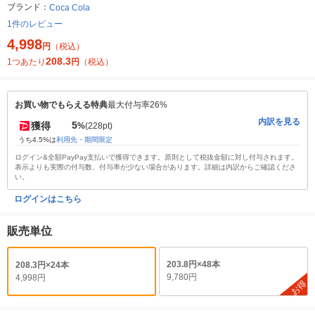
ブランド：
Coca Cola
1件のレビュー
4,998
円
（税込）
208.3
1つあたり
円
（税込）
お買い物でもらえる特典
最大付与率26%
内訳を見る
5
獲得
%
(228pt)
うち4.5%は
利用先・期間限定
ログイン&全額PayPay支払いで獲得できます。原則として税抜金額に対し付与されます。
表示よりも実際の付与数、付与率が少ない場合があります。詳細は内訳からご確認くださ
い。
ログインはこちら
販売単位
203.8円×48本
208.3円×24本
9,780円
4,998円
お得