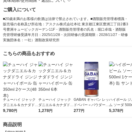
賞味期限/使用期限・返品について
ご購入について
■20歳未満のお客様の飲酒は法律で禁止されています。■酒類販売管理者標識・
販売場の名称及び所在地：アスクル株式会社本社 東京都江東区豊洲三丁目2番3
号豊洲キュービックガーデン11F・酒類販売管理者の氏名：堀口卓哉・酒類販
売管理研修受講年月日：2025/11/28・次回研修の受講期限：2028/11/27・研修
実施団体名：一社）酒類政策研究所
こちらの商品もおすすめ
チューハイ ジャック
チューハイ ジャック
GABAN ギャバン レッ
ハイボール ジ
ダニエル＆カナダドラ
ダニエル＆カナダドラ
ドペパー＜パウダー＞
ム ソーダ 500
イ ジンジャーハイボ
9,780
イ ジンジャーハイボ
1,278
15g 1個 ハウス食品
277
ース(24本) 缶
5,378
円
円
円
円
ール 缶 350ml 2ケー
ール 缶 350ml 6本
リー
ス(48本)
商品説明