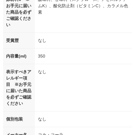
お手元に届い
ムK）、酸化防止剤（ビタミンC）、カラメル色
た商品を必ず
素
ご確認くださ
い
受賞歴
なし
内容量(ml)
350
表示すべきア
なし
レルギー項
目 ※お手元
に届いた商品
を必ずご確認
ください
個別包装
なし
メーカー名
コカ・コーラ