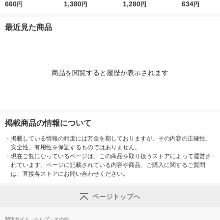
薬 目薬 乾き目 疲れ目
660
リーム ロート製薬★
1,380
ル 15g ロート製薬 ★
1,280
薬 ものもらい
634
円
円
円
円
【第3類医薬品】
控除★ 塗り薬 水虫治
控除★ 塗り薬 爪周り
使い切り 目の
療薬 せっけんの香り
の水虫治療薬【指定第
（イチオシ）
最近見た商品
（イチオシ）【指定第
2類医薬品】
医薬品】
2類医薬品】
商品を閲覧すると履歴が表示されます
掲載商品の情報について
・
掲載している情報の精度には万全を期しておりますが、その内容の正確性、
安全性、有用性を保証するものではありません。
・
現在ご覧になっているページは、この商品を取り扱うストアによって運営さ
れています。ページに記載されている内容や商品、ご購入に関するご質問
は、直接各ストアにお問い合わせください。
ページトップへ
関連サイト・ヘルプ・その他