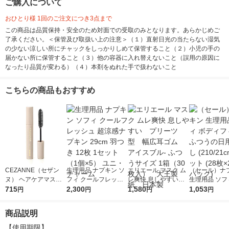
ご購入について
おひとり様 1回のご注文につき3点まで
この商品は品質保持・安全のため対面での受取のみとなります。あらかじめご
了承ください。＜保管及び取扱い上の注意＞（１）直射日光の当たらない湿気
の少ない涼しい所にチャックをしっかりしめて保管すること（２）小児の手の
届かない所に保管すること（３）他の容器に入れ替えないこと（誤用の原因に
なったり品質が変わる）（４）本剤をぬれた手で扱わないこと
こちらの商品もおすすめ
CEZANNE（セザン
生理用品 ナプキン ソ
エリエール マスク ム
（セール）ナ
ヌ） ヘアケアマスカ
フィ クールフレッシ
レ爽快 息しやすい
生理用品 ソフ
ラ 10 ダークブラウン
715
ュ 超涼感ナプキン 29
2,300
プリーツ型 幅広耳ゴ
1,580
ィフィット ふ
1,053
円
円
円
円
セザンヌ化粧品
cm 羽つき 12枚 1セッ
ム アイスブル- ふつ
日用 羽なし (21
ト（1個×5） ユニ・チ
うサイズ 1箱（30枚
m) 1セット (
商品説明
ャーム
入） 大王製紙 日本
×3パック)
製
【使用期限】
