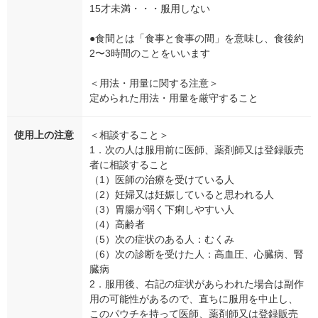
15才未満・・・服用しない
●食間とは「食事と食事の間」を意味し、食後約
2〜3時間のことをいいます
＜用法・用量に関する注意＞
定められた用法・用量を厳守すること
使用上の注意
＜相談すること＞
1．次の人は服用前に医師、薬剤師又は登録販売
者に相談すること
（1）医師の治療を受けている人
（2）妊婦又は妊娠していると思われる人
（3）胃腸が弱く下痢しやすい人
（4）高齢者
（5）次の症状のある人：むくみ
（6）次の診断を受けた人：高血圧、心臓病、腎
臓病
2．服用後、右記の症状があらわれた場合は副作
用の可能性があるので、直ちに服用を中止し、
このパウチを持って医師、薬剤師又は登録販売