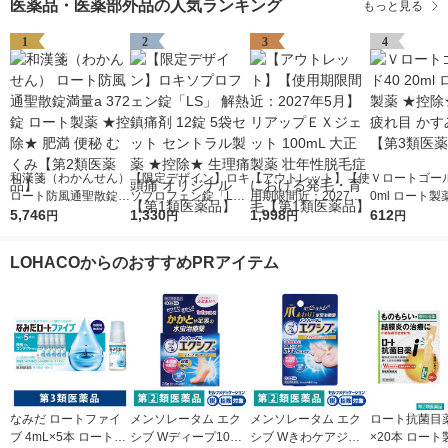
医薬品・医薬部外品の人気ランキング
もっと見る
1
2
3
4
和漢箋（わかんせん）
【限定デザイン】ロキ
【アウトレット】【使
Ｖロートゴール
ロート防風通聖散錠満
ソプロフェン錠「L
用期限間近：2027年5
0ml ロート製
量a 372錠 ロート製薬
5,746
S」 解熱鎮痛剤 12錠
1,330
月】リアップＥＸジェ
1,998
除★ 目薬 疲れ
612
円
円
円
円
★控除★ 肥満 便秘 む
5袋セット セントラル
ット 100mL 大正製薬
み目【第3類
くみ【第2類医薬品】
製薬 ★控除★ 生理痛
壮年性脱毛症における
LOHACOからのおすすめPRアイテム
頭痛 オリジナル【第1
発毛・育毛【第1類医
類医薬品】
薬品】
なみだ ロートファイ
メンソレータム エク
メンソレータム エク
ロート抗菌目薬i 
ブ 4mL×5本 ロート製
シブ Wディープ10ク
シブ Wきわケアジェ
×20本 ロート