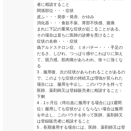
者に相談すること
関係部位・・・症状
皮ふ・・・発疹・発赤、かゆみ
消化器・・・食欲不振、胃部不快感、腹痛
まれに下記の重篤な症状が起こることがある。
その場合は直ちに医師の診療を受けること
症状の名称・・・症状
偽アルドステロン症、ミオパチー・・・手足の
だるさ、しびれ、つっぱり感やこわばりに加え
て、脱力感、筋肉痛があらわれ、徐々に強くな
る
3．服用後、次の症状があらわれることがあるの
で、このような症状の持続又は増強が見られた
場合には、服用を中止し、このパウチを持って
医師、薬剤師又は登録販売者に相談すること：
下痢
4．1ヶ月位（痔出血に服用する場合には1週間
位）服用しても症状がよくならない場合は服用
を中止し、このパウチを持って医師、薬剤師又
は登録販売者に相談すること
5．長期連用する場合には、医師、薬剤師又は登