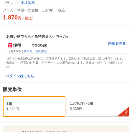
ブランド：
小林製薬
メーカー希望小売価格：
1,870円（税込）
1,870
円
（税込）
お買い物でもらえる特典
最大付与率7%
内訳を見る
5
獲得
%
(85pt)
うち4.5%は
利用先・期間限定
ログイン&全額PayPay支払いで獲得できます。原則として税抜金額に対し付与されます。
表示よりも実際の付与数、付与率が少ない場合があります。詳細は内訳からご確認くださ
い。
ログインはこちら
販売単位
1,776.7円×3箱
1箱
5,330円
1,870円
お得