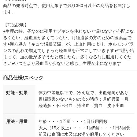
商品の発送時点で、使用期限まで残り360日以上の商品をお届けし
ます。

【商品説明】

●生理の時、昼なのに夜用ナプキンを使わないと漏れないか心配にな
るくらい、経血量が多くてつらい、月経過多の方のための医薬品で
す●漢方処方「キュウ帰膠艾湯」が、止血作用により、ホルモンバラ
ンスの乱れで増えてしまった経血量を正常にしていきます●生理が始
まって、血の量が多そうだと感じたら、多くなる前に服用してくだ
さい●いつもより経血量が少ないと感じ、生理が楽になります
商品仕様/スペック
効能・効果
体力中等度以下で、冷え症で、出血傾向があり
胃腸障害のないものの次の諸症：月経異常・月
経過多・不正出血、痔出血、貧血、皮下出血
用法・用量
年齢・・・1回量・・・1日服用回数
大人（15才以上）・・・1回5錠・・・1日3回食
前又は食間に水又はお湯で服用してください