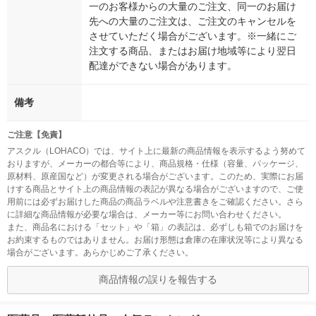
一のお客様からの大量のご注文、同一のお届け
先への大量のご注文は、ご注文のキャンセルを
させていただく場合がございます。※一緒にご
注文する商品、またはお届け地域等により翌日
配達ができない場合があります。
備考
ご注意【免責】
アスクル（LOHACO）では、サイト上に最新の商品情報を表示するよう努めて
おりますが、メーカーの都合等により、商品規格・仕様（容量、パッケージ、
原材料、原産国など）が変更される場合がございます。このため、実際にお届
けする商品とサイト上の商品情報の表記が異なる場合がございますので、ご使
用前には必ずお届けした商品の商品ラベルや注意書きをご確認ください。さら
に詳細な商品情報が必要な場合は、メーカー等にお問い合わせください。
また、商品名における「セット」や「箱」の表記は、必ずしも箱でのお届けを
お約束するものではありません。お届け形態は倉庫の在庫状況等により異なる
場合がございます。あらかじめご了承ください。
商品情報の誤りを報告する