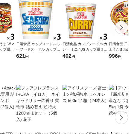
うま Wマ
日清食品 カップヌードル シ
日清食品 カップヌードル カ
日清食品 日清麺N
カップ麺大
ーフードヌードル カップ麺
レー ミニ 43g カップ麺ミニ
王子たまねぎ醤
3個
カップラーメン 1セット（3
カップラーメン カップスー
個 カップ麺 
621
492
996
円
円
円
食）
プ 1セット（3食）
ck ZER
フレアフレグランス IROKA
アイリスフーズ 富士山の強
【アウトレット