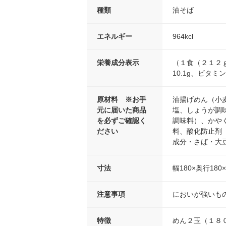
種類
油そば
エネルギー
964kcl
栄養成分表示
（１食（２１２ｇ）
10.1g、ビタミ
原材料 ※お手
油揚げめん（小
元に届いた商品
塩、しょうが調
を必ずご確認く
調味料）、かや
ださい
料、酸化防止剤
成分・さば・大
寸法
幅180×奥行180
注意事項
においが強いも
特徴
めん２玉（１８