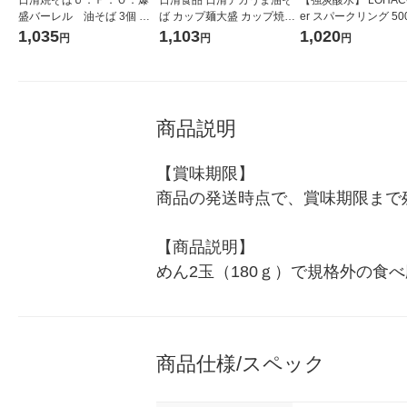
盛バーレル 油そば 3個 日
ば カップ麺大盛 カップ焼き
er スパークリング 500
清食品
そば 6個
箱（15本入）ラベル
1,035
1,103
1,020
円
円
円
（イチオシ） オリジ
商品説明
【賞味期限】

商品の発送時点で、賞味期限まで残
【商品説明】

めん2玉（180ｇ）で規格外の
商品仕様/スペック