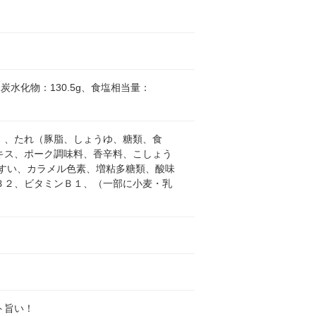
、炭水化物：130.5g、食塩相当量：
）、たれ（豚脂、しょうゆ、糖類、食
キス、ポーク調味料、香辛料、こしょう
すい、カラメル色素、増粘多糖類、酸味
Ｂ２、ビタミンＢ１、（一部に小麦・乳
ト旨い！