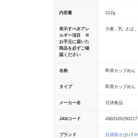
内容量
212g
表示すべきアレ
小麦，乳, さば
ルギー項目 ※
お手元に届いた
商品を必ずご確
認ください
名称
即席カップめん
タイプ
即席カップめん
メーカー名
日清食品
JANコード
4902105290217
ブランド
日清焼そばU.F.O