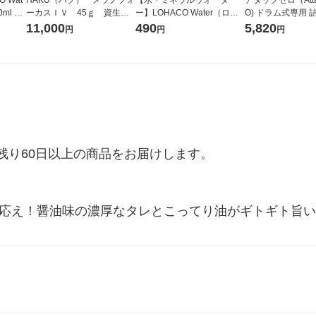
ml 1
ーカスＩＶ 45ｇ 資生
ー】LOHACO Water（ロハ
O) ドラム式専用 
レス
堂 おまけ付き
コウォーター）2L ラベルレ
ガジャンボ 2300g
11,000
490
5,820
円
円
円
ナル
ス 1箱（5本入）（イチオ
（2個入) 洗濯洗剤
シ） オリジナル
り60日以上の商品をお届けします。

食べ応え！醤油味の濃厚なタレとこってり油がギトギト旨