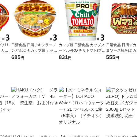
チU.
日清食品 日清チキンラーメ
カップ麺 日清食品 カップヌ
日清食品 日清デカ
個 カッ
ンどんぶり カップ麺 カップ
ードルPRO チリトマト(プ
ヨソース焼そば 
そば
ラーメン 1セット（3食）
ロ) 高たんぱく＆低糖質さら
盛 カップ焼きそば 
685
831
555
円
円
円
に塩分控えめ 1セット（1個
×3）
 Wat
HAKU（ハク） メラノフォ
【水・ミネラルウォータ
アタックゼロ（Atta