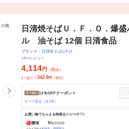
日清焼そばＵ．Ｆ．Ｏ．爆盛
ル 油そば 12個 日清食品
日清焼そばU.F.O.
ブランド：
1件のレビュー
4,114
円
（税込）
342.9
1つあたり
円
（税込）
13％OFFクーポン
クーポン
すべて見る（全1件）
お買い物でもらえる特典
最大付与率7%
5
獲得
%
(191pt)
うち4.5%は
利用先・期間限定