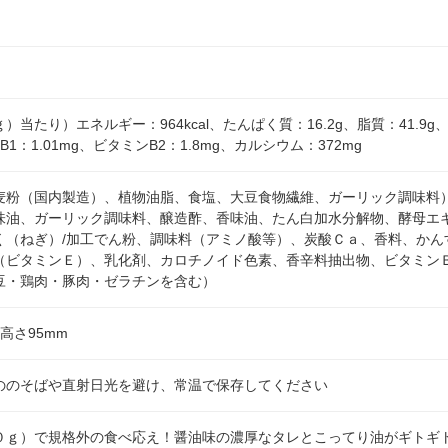
当たり）エネルギー：964kcal、たんぱく質：16.2g、脂質：41.9g
ンB1：1.01mg、ビタミンB2：1.8mg、カルシウム：372mg
麦粉（国内製造）、植物油脂、食塩、大豆食物繊維、ガーリック調味料
味油、ガーリック調味料、醸造酢、香味油、たん白加水分解物、酵母エ
く（ねぎ）/加工でん粉、調味料（アミノ酸等）、炭酸Ｃａ、香料、かん
（ビタミンＥ）、乳化剤、カロチノイド色素、香辛料抽出物、ビタミン
豆・鶏肉・豚肉・ゼラチンを含む）
×高さ95mm
ののそばや直射日光を避け、常温で保存してください
０ｇ）で規格外の食べ応え！醤油味の濃厚なタレとこってり油がギトギ