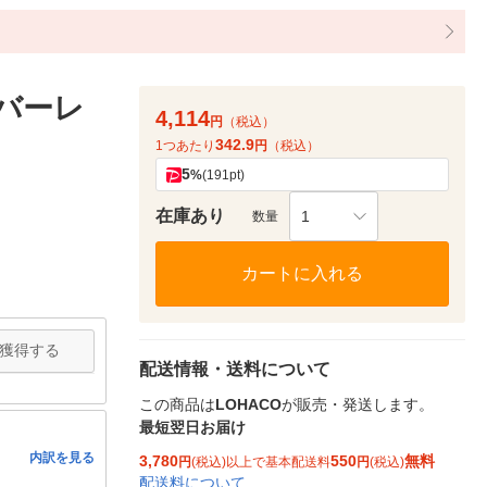
バーレ
4,114
円
（税込）
342.9
1つあたり
円
（税込）
5
%
(191pt)
在庫あり
1
数量
カートに入れる
獲得する
配送情報・送料について
この商品は
LOHACO
が販売・発送します。
最短翌日お届け
内訳を見る
3,780
550
無料
円
(税込)以上で基本配送料
円
(税込)
配送料について