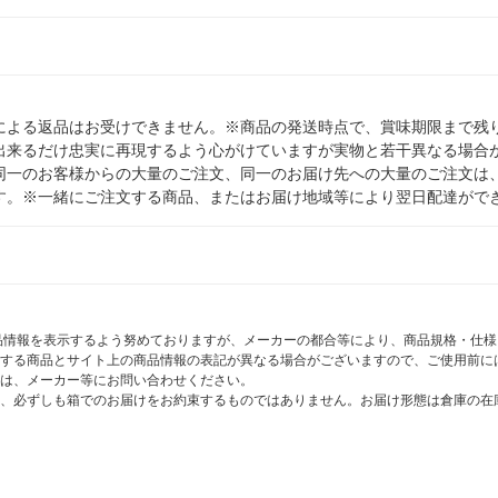
による返品はお受けできません。※商品の発送時点で、賞味期限まで残り
出来るだけ忠実に再現するよう心がけていますが実物と若干異なる場合
同一のお客様からの大量のご注文、同一のお届け先への大量のご注文は
す。※一緒にご注文する商品、またはお届け地域等により翌日配達がで
商品情報を表示するよう努めておりますが、メーカーの都合等により、商品規格・仕
する商品とサイト上の商品情報の表記が異なる場合がございますので、ご使用前に
は、メーカー等にお問い合わせください。
、必ずしも箱でのお届けをお約束するものではありません。お届け形態は倉庫の在