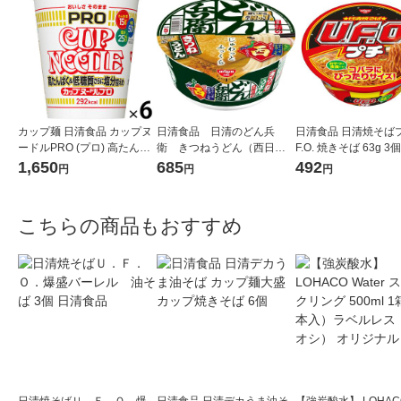
カップ麺 日清食品 カップヌ
日清食品 日清のどん兵
日清食品 日清焼そばプ
ードルPRO (プロ) 高たんぱ
衛 きつねうどん（西日本
F.O. 焼きそば 63g 3
く＆低糖質さらに塩分控え
版） 1セット（3食入）
プ麺ミニ カップ焼き
1,650
685
492
円
円
円
め 1セット（1個×6） ラーメ
ン
こちらの商品もおすすめ
日清焼そばＵ．Ｆ．Ｏ．爆
日清食品 日清デカうま油そ
【強炭酸水】 LOHACO