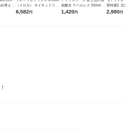
詰め替え メ
（イロカ） ネイキッドリリ
炭酸水 ラベルレス 500ml 1
替特価】北海道
 1セット
ーの香り 柔軟剤 詰め替え 超
箱（24本入）
し 無洗米 5kg
6,582
1,420
2,980
円
円
円
 花王
特大 1200ml 1セット（5個
米 木徳神糧 オ
入) 花王
い！