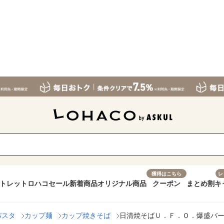
獲得はこちら
レ
トレット
ロハコセール
新着商品
オリジナル商品
クーポン
まとめ割
キ
パスタ
カップ麺
カップ焼きそば
日清焼そばＵ．Ｆ．Ｏ．爆盛バーレ