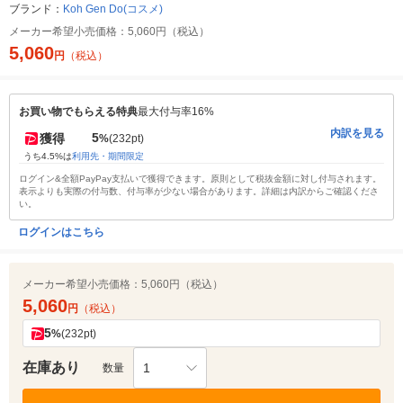
ブランド：
Koh Gen Do(コスメ)
メーカー希望小売価格：
5,060円（税込）
5,060
円
（税込）
お買い物でもらえる特典
最大付与率16%
内訳を見る
5
獲得
%
(232pt)
うち4.5%は
利用先・期間限定
ログイン&全額PayPay支払いで獲得できます。原則として税抜金額に対し付与されます。
表示よりも実際の付与数、付与率が少ない場合があります。詳細は内訳からご確認くださ
い。
ログインはこちら
メーカー希望小売価格：
5,060円（税込）
5,060
円
（税込）
5
%
(232pt)
在庫あり
1
数量