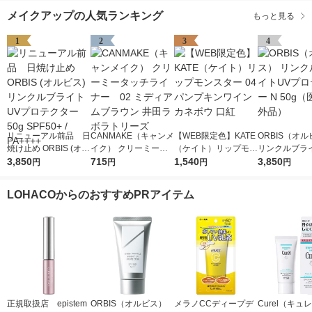
メイクアップの人気ランキング
もっと見る
1
2
3
4
リニューアル前品 日
CANMAKE（キャンメ
【WEB限定色】KATE
ORBIS（オ
焼け止め ORBIS (オル
イク） クリーミータ
（ケイト）リップモン
リンクルブラ
ビス) リンクルブライ
3,850
ッチライナー 02 ミ
715
スター 04 パンプキン
1,540
プロテクター N
3,850
円
円
円
円
トUVプロテクター 50
ディアムブラウン 井
ワイン カネボウ 口紅
（医薬部外品
g SPF50+ / PA++++
田ラボラトリーズ
LOHACOからのおすすめPRアイテム
正規取扱店 epistem
ORBIS（オルビス）
メラノCCディープデ
Curel（キュ