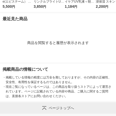
e(エピステーム） パ
リンクルブライトUV
イケアUV乳液＜朝用
浸保湿 スキン
ワライズラッシュセラ
5,500
プロテクター N 50g
3,850
日焼け止め乳液＞50g
1,184
ＵＶセラム 60
2,200
円
円
円
円
ム 4.5ml まつげ美容
（医薬部外品）
SPF50+・PA++++ロ
液
ート製薬
最近見た商品
商品を閲覧すると履歴が表示されます
掲載商品の情報について
・
掲載している情報の精度には万全を期しておりますが、その内容の正確性、
安全性、有用性を保証するものではありません。
・
現在ご覧になっているページは、この商品を取り扱うストアによって運営さ
れています。ページに記載されている内容や商品、ご購入に関するご質問
は、直接各ストアにお問い合わせください。
ページトップへ