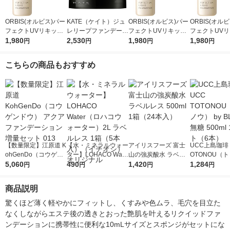
ORBIS(オルビス)パー
KATE（ケイト）ジュ
ORBIS(オルビス)パー
ORBIS(オル
フェクトUVリキッド
レリープファンデーシ
フェクトUVリキッド
フェクトUV
ファンデーション(パ
1,980
ョン 01 やや明るめ カ
2,530
ファンデーション(パ
1,980
ファンデーシ
1,980
円
円
円
円
フ無)ナチュラル02 30
ネボウ 月夜の海月
フ無)ナチュラル01 30
フ無)ナチュラル
mL SPF50PA++++
mL SPF50PA++++
mL SPF50PA
こちらの商品もおすすめ
【数量限定】江原道 K
【水・ミネラルウォー
アイリスフーズ 富士
UCC上島珈琲 
ohGenDo（コウゲン
ター】LOHACO Wate
山の強炭酸水 ラベル
OTONOU（
ドウ） アクアファン
5,060
r（ロハコウォータ
490
レス 500ml 1箱（24
1,420
ウ） by BLAC
1,284
円
円
円
円
デーション増量セット
ー）2L ラベルレス 1
本入）
00ml 1セッ
013
箱（5本入）（イチオ
商品説明
シ） オリジナル
驚くほど薄く軽やかにフィットし、くすみや色ムラ、毛穴を目立た
なくしながらエステ後の透きとおった艶肌を叶えるリクイッドファ
ンデーションに携帯性に便利な10mLサイズとスポンジがセットにな