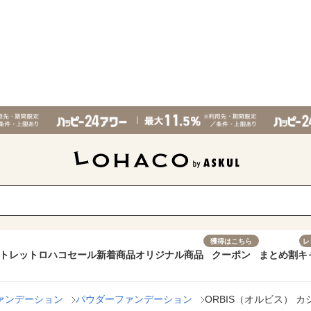
獲得はこちら
レ
トレット
ロハコセール
新着商品
オリジナル商品
クーポン
まとめ割
キ
ァンデーション
パウダーファンデーション
ORBIS（オルビス） 