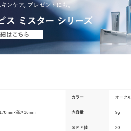
カラー
オークル
170mm×高さ16mm
内容量
9g
ＳＰＦ値
20