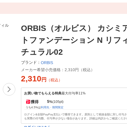
ORBIS（オルビス） カシミ
トファンデーション N リフ
チュラル02
ブランド：
ORBIS
メーカー希望小売価格：
2,310円（税込）
2,310
円
（税込）
お買い物でもらえる特典
最大付与率11%
5
獲得
%
(105pt)
うち4.5%は
利用先・期間限定
ログイン&全額PayPay支払いで獲得できます。原則として税抜金額に対し付与
も実際の付与数、付与率が少ない場合があります。詳細は内訳からご確認くださ