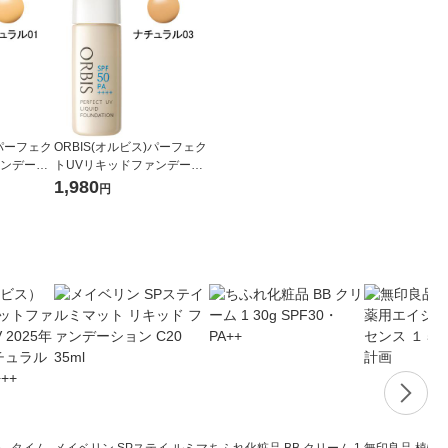
)パーフェク
ORBIS(オルビス)パーフェク
ァンデーシ
トUVリキッドファンデーシ
ラル01 3
ョン(パフ無)ナチュラル03 3
1,980
円
+
0mL SPF50PA++++
） タイム
メイベリン SPステイ ルミマ
ちふれ化粧品 BB クリーム 1
無印良品 植物