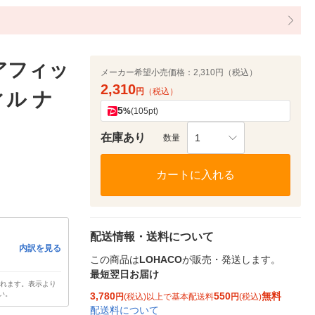
アフィッ
メーカー希望小売価格：
2,310円（税込）
2,310
円
（税込）
ィル ナ
5
%
(105pt)
在庫あり
1
数量
カートに入れる
配送情報・送料について
内訳を見る
この商品は
LOHACO
が販売・発送します。
最短翌日お届け
されます。表示より
い。
3,780
550
無料
円
(税込)以上で基本配送料
円
(税込)
配送料について