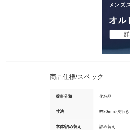
商品仕様/スペック
薬事分類
化粧品
寸法
幅90mm×奥行き
本体/詰め替え
詰め替え