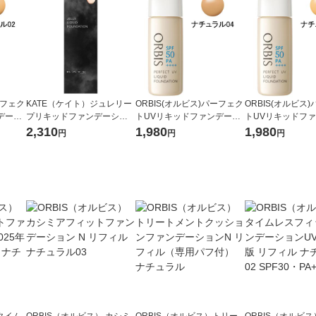
ーフェク
KATE（ケイト）ジュレリー
ORBIS(オルビス)パーフェク
ORBIS(オルビス
デーシ
プリキッドファンデーショ
トUVリキッドファンデーシ
トUVリキッドフ
02 3
ン 01 やや明るめ カネボウ
ョン(パフ無)ナチュラル04 3
ョン(パフ無)ナチュ
2,310
1,980
1,980
円
円
円
月夜の海月
0mL SPF50PA++++
0mL SPF50PA+++
 タイム
ORBIS（オルビス） カシミ
ORBIS（オルビス）トリー
ORBIS（オルビス