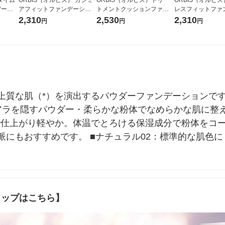
デーシ
アフィットファンデーショ
トメントクッションファン
レスフィットファ
リフィル
ン N リフィル ナチュラル03
デーションN リフィル（専
ョンUV 2025年
2,310
2,530
2,310
円
円
円
PF3
用パフ付） ナチュラル
ナチュラル02 SPF
+
上質な肌（*）を演出するパウダーファンデーションです
アラを隠すパウダー・柔らかな粉体でなめらかな肌に整
で仕上がり軽やか。体温でとろける保湿成分で粉体をコ
にもおすすめです。 ■ナチュラル02：標準的な肌色に
ョップはこちら】