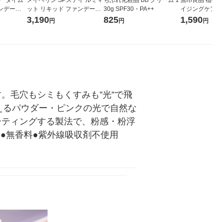
ンデーシ
ット リキッド ファンデーシ
30g SPF30・PA++
イジングケアエ
版 リフィル
ョン C20 35ml
５０ｍＬ 良品
3,190
825
1,590
円
円
円
30・PA++
。毛穴もシミもくすみも”光”で飛
えるパウダー・ピンクの光で自然な
ーティングする製法で、粉感・粉浮
 ●無香料●紫外線吸収剤不使用