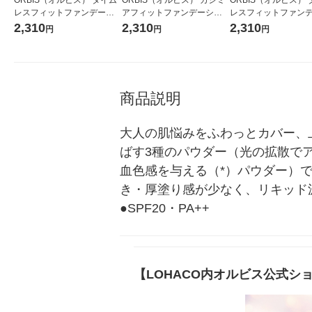
レスフィットファンデーシ
アフィットファンデーショ
レスフィットファン
ョンUV 2025年版 リフィル
ン N リフィル ナチュラル01
ョンUV 2025年版 
2,310
2,310
2,310
円
円
円
ベージュナチュラル02 SPF3
ピンクナチュラル02 S
0・PA+++
0・PA+++
商品説明
大人の肌悩みをふわっとカバー、
ばす3種のパウダー（光の拡散で
血色感を与える（*）パウダー）
き・厚塗り感が少なく、リキッド派
●SPF20・PA++
【LOHACO内オルビス公式シ