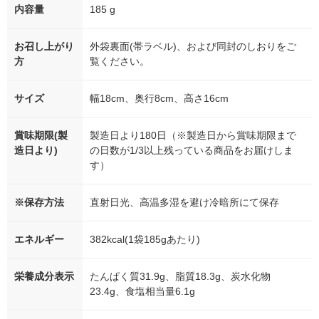
内容量
185 g
お召し上がり
外袋裏面(帯ラベル)、および同封のしおりをご
方
覧ください。
サイズ
幅18cm、奥行8cm、高さ16cm
賞味期限(製
製造日より180日（※製造日から賞味期限まで
造日より)
の日数が1/3以上残っている商品をお届けしま
す）
※保存方法
直射日光、高温多湿を避け冷暗所にて保存
エネルギー
382kcal(1袋185gあたり)
栄養成分表示
たんぱく質31.9g、脂質18.3g、炭水化物
23.4g、食塩相当量6.1g