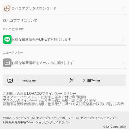
ロハコアプリをダウンロード
ロハコアプリについて
ロハコ公式LINE
お得な最新情報をLINEでお届けします
ニュースレター
お得な最新情報をメールでお届けします
Instagram
X（旧Twitter）
ご利用上の注意
LOHACOプライバシーポリシー
カスタマーハラスメントに対する基本方針
ご利用規約
アスクルのサイバーセキュリティ
特定商取引法に基づく表記
酒類販売管理者標識の掲示
古物営業法に基づく表記
医薬品の販売に関する表示
Yahoo!ショッピング
LINEヤフープライバシーポリシー
LINEヤフープライバシーセンター
利用規約
免責事項
Yahoo!ショッピングガイドライン
© LY Corporation