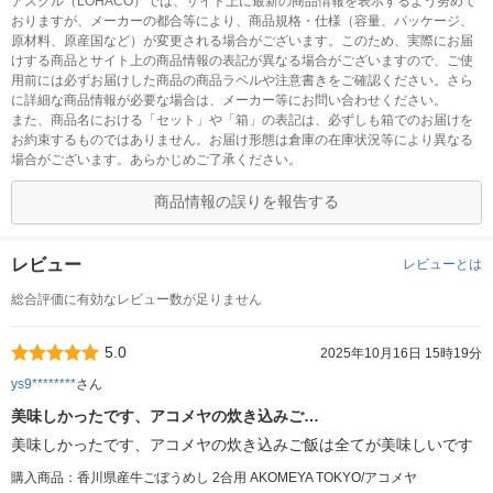
アスクル（LOHACO）では、サイト上に最新の商品情報を表示するよう努めて
おりますが、メーカーの都合等により、商品規格・仕様（容量、パッケージ、
原材料、原産国など）が変更される場合がございます。このため、実際にお届
けする商品とサイト上の商品情報の表記が異なる場合がございますので、ご使
用前には必ずお届けした商品の商品ラベルや注意書きをご確認ください。さら
に詳細な商品情報が必要な場合は、メーカー等にお問い合わせください。
また、商品名における「セット」や「箱」の表記は、必ずしも箱でのお届けを
お約束するものではありません。お届け形態は倉庫の在庫状況等により異なる
場合がございます。あらかじめご了承ください。
商品情報の誤りを報告する
レビュー
レビューとは
総合評価に有効なレビュー数が足りません
5.0
2025年10月16日 15時19分
ys9********
さん
美味しかったです、アコメヤの炊き込みご…
美味しかったです、アコメヤの炊き込みご飯は全てが美味しいです
購入商品：香川県産牛ごぼうめし 2合用 AKOMEYA TOKYO/アコメヤ