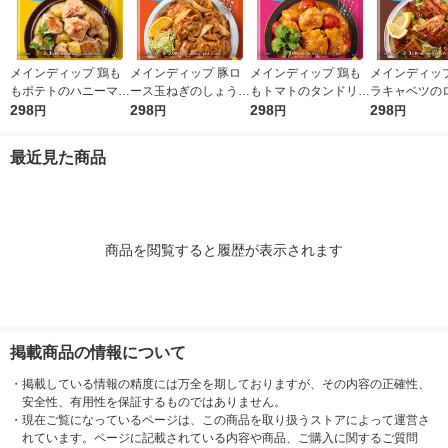
メインディップ 鶏も
メインディップ 豚ロ
メインディップ 鶏も
メインディップ
もポテトのハニーマス
ース玉ねぎのしょうが
もトマトのタンドリー
ラキャベツの
タード 1個（2〜3人
298
焼き 1個（2〜3人前）
298
1個（2〜3人前） (冷
298
ガーリック炒め
298
円
円
円
円
前） (冷凍ストックし
(冷凍ストックしてお
凍ストックしてお肉に
（2〜3人前）
てお肉にしみ込む調味
肉にしみ込む調味料)
しみ込む調味料) 時短
トックしてお
最近見た商品
料) 時短 大塚食品
時短 大塚食品
大塚食品
込む調味料 時
塚食品
商品を閲覧すると履歴が表示されます
掲載商品の情報について
・
掲載している情報の精度には万全を期しておりますが、その内容の正確性、
安全性、有用性を保証するものではありません。
・
現在ご覧になっているページは、この商品を取り扱うストアによって運営さ
れています。ページに記載されている内容や商品、ご購入に関するご質問