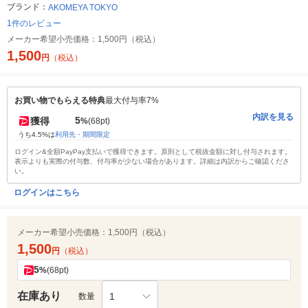
ブランド：
AKOMEYA TOKYO
1件のレビュー
メーカー希望小売価格：
1,500円（税込）
1,500
円
（税込）
お買い物でもらえる特典
最大付与率7%
内訳を見る
5
獲得
%
(68pt)
うち4.5%は
利用先・期間限定
ログイン&全額PayPay支払いで獲得できます。原則として税抜金額に対し付与されます。
表示よりも実際の付与数、付与率が少ない場合があります。詳細は内訳からご確認くださ
い。
ログインはこちら
メーカー希望小売価格：
1,500円（税込）
1,500
円
（税込）
5
%
(68pt)
在庫あり
1
数量