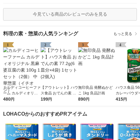
今見ている商品のレビューのみを見る
料理の素・惣菜の人気ランキング
もっと見る
1
2
3
4
カルディコーヒーファ
【アウトレット】ハウ
無印良品 発酵ぬかど
ハウス食品 56
ーム カルディオリジ
ス食品 おでんの素 77.
こ 1kg 良品計画
カレーパウダー
ナル 黒麻婆豆腐の素
480
2g(6皿分×4袋) 1セッ
199
890
ワカレー味 1
415
円
円
円
円
100g 1セット（2個）
ト(2個入)
弁当、ポテト
中華惣菜（イチオシ）
お肉】ハウス
LOHACOからのおすすめPRアイテム