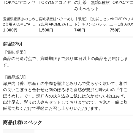
愛媛県産豚きのこめし
宮城県産鮭バターめし
【限定】【お試しセッ
AKOMEYA 
2合用 AKOMEYA TOK
2合用 AKOMEYA TOK
ト】キリンビバレッ
ュー 1食 AKOM
YO/アコメヤ
1,300
YO/アコメヤ
1,500
ジ 午後の紅茶 無糖
748
OKYO/アコメ
750
円
円
円
円
3種飲み比べセット
商品説明
【賞味期限】

商品の発送時点で、賞味期限まで残り60日以上の商品をお届けしま
す。

【商品説明】

瀬戸内（香川県産）の牛肉を醤油とみりんで柔らかく炊いて、相性
の良いごぼうと合わせた肉のほろほろ食感が贅沢な味わいの『牛ご
ぼうめし』です。瀬戸内の炊き込みご飯には欠かせない松山あげ、
出汁昆布、彩りの人参もセットしておりますので、お米と一緒に炊
飯器で炊くだけで手軽にお召し上がりいただけます。
商品仕様/スペック