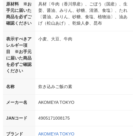
原材料 ※お
具材〔牛肉（香川県産）、ごぼう（国産）、生
手元に届いた
姜、醤油、みりん、砂糖、清酒、食塩〕、たれ
商品を必ずご
〔醤油、みりん、砂糖、食塩、植物油〕、油あ
確認ください
げ（松山あげ）、乾燥人参、昆布
表示すべきア
小麦、大豆、牛肉
レルギー項
目 ※お手元
に届いた商品
を必ずご確認
ください
名称
炊き込みご飯の素
メーカー名
AKOMEYA TOKYO
JANコード
4905171008175
ブランド
AKOMEYA TOKYO