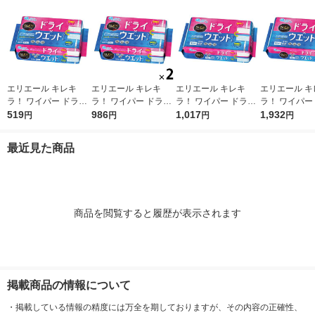
エリエール キレキ
エリエール キレキ
エリエール キレキ
エリエール キ
ラ！ ワイパー ドライ
ラ！ ワイパー ドライ
ラ！ ワイパー ドライ
ラ！ ワイパー
×ウエットシート 1パ
519
×ウエットシート 1セ
986
×ウエットシート 1パ
1,017
×ウエットシー
1,932
円
円
円
円
ック（16枚入） 大王
ット（16枚入×2パッ
ック（32枚入） 大王
ット（32枚入
製紙
ク） 大王製紙
製紙
ク） 大王製紙
最近見た商品
商品を閲覧すると履歴が表示されます
掲載商品の情報について
・
掲載している情報の精度には万全を期しておりますが、その内容の正確性、