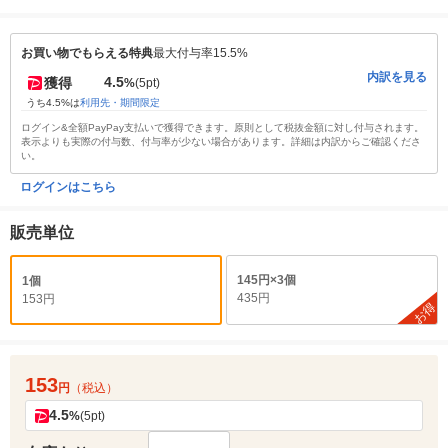
お買い物でもらえる特典
最大付与率15.5%
内訳を見る
4.5
獲得
%
(5pt)
うち4.5%は
利用先・期間限定
ログイン&全額PayPay支払いで獲得できます。原則として税抜金額に対し付与されます。
表示よりも実際の付与数、付与率が少ない場合があります。詳細は内訳からご確認くださ
い。
ログインはこちら
販売単位
145円×3個
1個
435円
153円
お得
153
円
（税込）
4.5
%
(5pt)