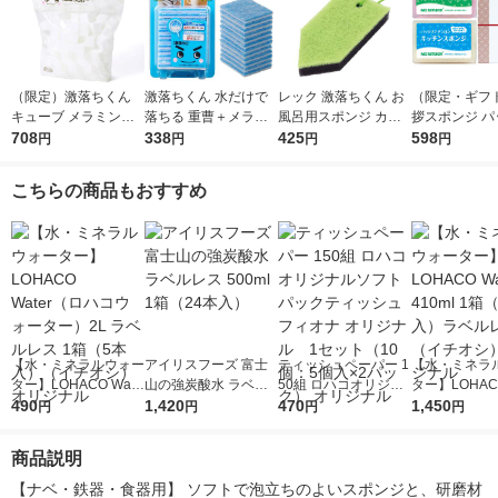
（限定）激落ちくん
激落ちくん 水だけで
レック 激落ちくん お
（限定・ギフ
キューブ メラミンス
落ちる 重曹＋メラミ
風呂用スポンジ カビ
拶スポンジ パ
ポンジ 大容量 1パッ
708
ンクリーナー お掃除
338
取りバスクリーナー
425
ナチュロン キ
598
円
円
円
円
ク（120個入）キッチ
用スポンジ 茶シブ・
（ハイブリッド） S-7
スポンジ 水切
ン 洗剤不使用 レック
油汚れ用 12枚入 1個
68 1個
い 長持ち 紅白
こちらの商品もおすすめ
オリジナル
レック
箱 太陽油脂
【水・ミネラルウォー
アイリスフーズ 富士
ティッシュペーパー 1
【水・ミネラ
ター】LOHACO Wate
山の強炭酸水 ラベル
50組 ロハコオリジナ
ター】LOHACO
r（ロハコウォータ
490
レス 500ml 1箱（24
1,420
ルソフトパックティッ
470
r 410ml 1箱
1,450
円
円
円
円
ー）2L ラベルレス 1
本入）
シュ フィオナ オリジ
入）ラベルレ
箱（5本入）（イチオ
ナル 1セット（10
オシ） オリジ
商品説明
シ） オリジナル
個：5個入×2パック）
オリジナル
【ナベ・鉄器・食器用】 ソフトで泡立ちのよいスポンジと、研磨材