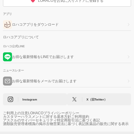
LOHACOをお気に入りストアに登録する
アプリ
ロハコアプリをダウンロード
ロハコアプリについて
ロハコ公式LINE
お得な最新情報をLINEでお届けします
ニュースレター
お得な最新情報をメールでお届けします
Instagram
X（旧Twitter）
ご利用上の注意
LOHACOプライバシーポリシー
カスタマーハラスメントに対する基本方針
ご利用規約
アスクルのサイバーセキュリティ
特定商取引法に基づく表記
酒類販売管理者標識の掲示
古物営業法に基づく表記
医薬品の販売に関する表示