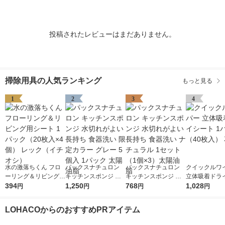
投稿されたレビューはまだありません。
掃除用具の人気ランキング
もっと見る
1
2
3
4
水の激落ちくん フロ
パックスナチュロン
パックスナチュロン
クイックルワ
ーリング＆リビング用
キッチンスポンジ 水
キッチンスポンジ 水
立体吸着ドラ
シート 1パック（20枚
394
切れがよい 長持ち 食
1,250
切れがよい 長持ち 食
768
1パック（40
1,028
円
円
円
円
入×4個） レック（イ
器洗い 限定カラー グ
器洗い ナチュラル 1
王
チオシ）
レー 5個入 1パック 太
セット（1個×3）太陽
LOHACOからのおすすめPRアイテム
陽油脂
油脂