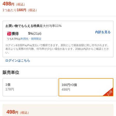
498
円
（税込）
166
1つあたり
円
（税込）
お買い物でもらえる特典
最大付与率11%
内訳を見る
5
獲得
%
(21pt)
うち4.5%は
利用先・期間限定
ログイン&全額PayPay支払いで獲得できます。原則として税抜金額に対し付与されます。
表示よりも実際の付与数、付与率が少ない場合があります。詳細は内訳からご確認くださ
い。
ログインはこちら
販売単位
1個
166円×3個
178円
498円
お得
498
円
（税込）