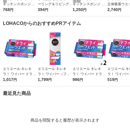
キッチンスポンジ 水
ーリング＆リビング用
キッチンスポンジ 水
立体吸着ウエ
切れがよい 長持ち 食
768
シート 1パック（20枚
394
切れがよい 長持ち 食
1,250
ト 香り残らな
2,740
円
円
円
円
器洗い ナチュラル 1
入×4個） レック（イ
器洗い 限定カラー グ
ット（32枚入
セット（1個×3）太陽
チオシ）
レー 5個入 1パック 太
ク） 花王
LOHACOからのおすすめPRアイテム
油脂
陽油脂
エリエール キレキ
エリエール キレキ
エリエール キレキ
エリエール キ
ラ！ ワイパー ドライ
ラ！ ワイパー（フロ
ラ！ ワイパー ドライ
ラ！ ワイパー
×ウエットシート 1パ
1,017
ーリングワイパー）
1,799
×ウエットシート 1セ
986
×ウエットシー
519
円
円
円
円
ック（32枚入） 大王
本体 1個 大王製紙
ット（16枚入×2パッ
ック（16枚入
製紙
ク） 大王製紙
製紙
最近見た商品
商品を閲覧すると履歴が表示されます