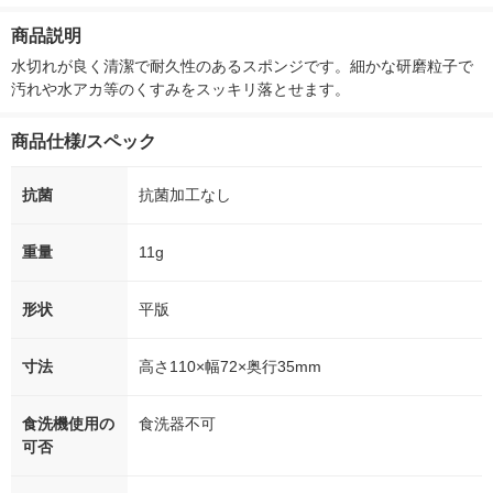
付き
ー）2L ラベルレス 1
ボ 2300g 1
箱（5本入）（イチオ
個入) 洗濯洗剤
商品説明
シ） オリジナル
水切れが良く清潔で耐久性のあるスポンジです。細かな研磨粒子で
汚れや水アカ等のくすみをスッキリ落とせます。
商品仕様/スペック
抗菌
抗菌加工なし
重量
11g
形状
平版
寸法
高さ110×幅72×奥行35mm
食洗機使用の
食洗器不可
可否