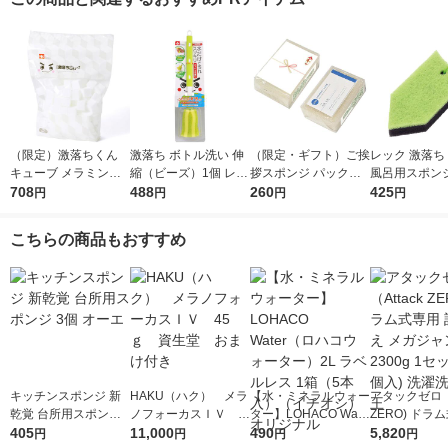
（限定）激落ちくん
激落ち ボトル洗い 伸
（限定・ギフト）ご挨
レック 激落ち
キューブ メラミンス
縮（ビーズ）1個 レッ
拶スポンジ パックス
風呂用スポンジ
ポンジ 大容量 1パッ
708
ク
488
ナチュロン キッチン
260
取りバスクリ
425
円
円
円
円
ク（120個入）キッチ
スポンジ 長持ち ナチ
（ハイブリッド
ン 洗剤不使用 レック
ュラル 名刺ポケット
68 1個
こちらの商品もおすすめ
オリジナル
付き 1個 太陽油脂
キッチンスポンジ 新
HAKU（ハク） メラ
【水・ミネラルウォー
アタックゼロ（A
乾覚 台所用スポンジ
ノフォーカスＩＶ 4
ター】LOHACO Wate
ZERO) ドラ
3個 オーエ
405
5ｇ 資生堂 おまけ
11,000
r（ロハコウォータ
490
詰め替え メガ
5,820
円
円
円
円