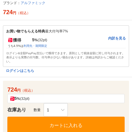
ブランド：
アルファミック
724
円
（税込）
お買い物でもらえる特典
最大付与率7%
内訳を見る
5
獲得
%
(32pt)
うち4.5%は
利用先・期間限定
ログイン&全額PayPay支払いで獲得できます。原則として税抜金額に対し付与されます。
表示よりも実際の付与数、付与率が少ない場合があります。詳細は内訳からご確認くださ
い。
ログインはこちら
724
円
（税込）
5
%
(32pt)
在庫あり
1
数量
カートに入れる