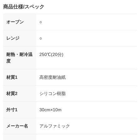
商品仕様/スペック
オーブン
○
レンジ
○
耐熱・耐冷温
250℃(20分)
度
材質1
高密度耐油紙
材質2
シリコン樹脂
外寸1
30cm×10m
メーカー名
アルファミック