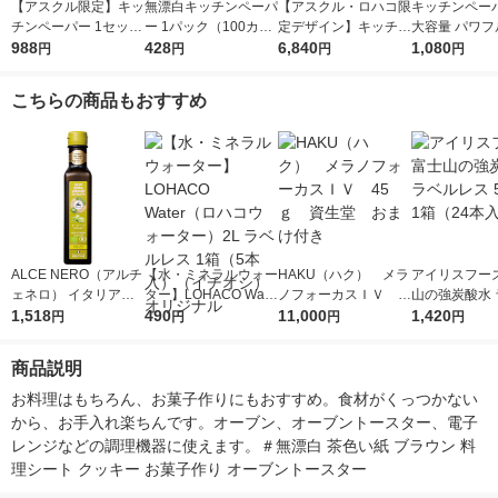
【アスクル限定】キッ
無漂白キッチンペーパ
【アスクル・ロハコ限
キッチンペーパ
チンペーパー 1セット
ー 1パック（100カッ
定デザイン】キッチン
大容量 パワフ
（200組×4）スコッテ
988
ト×2ロール）超吸収
428
ペーパー スコッティ
6,840
巻 キッチンロ
1,080
円
円
円
円
ィ サッとサッと タイ
キッチンタオル エリ
ソフトパック サッと
パック（200
ルデザイン キッチン
エール 大王製紙
サッと タイルデザイ
ロール）
こちらの商品もおすすめ
タオル 日本製紙クレ
ン 200枚×30個 日本
シア 限定
製紙クレシア 限定
ALCE NERO（アルチ
【水・ミネラルウォー
HAKU（ハク） メラ
アイリスフーズ
ェネロ） イタリア産
ター】LOHACO Wate
ノフォーカスＩＶ 4
山の強炭酸水 
有機エキストラバージ
1,518
r（ロハコウォータ
490
5ｇ 資生堂 おまけ
11,000
レス 500ml 1
1,420
円
円
円
円
ンオリーブオイル ド
ー）2L ラベルレス 1
付き
本入）
ルチェ 250ml 1本
箱（5本入）（イチオ
商品説明
シ） オリジナル
お料理はもちろん、お菓子作りにもおすすめ。食材がくっつかない
から、お手入れ楽ちんです。オーブン、オーブントースター、電子
レンジなどの調理機器に使えます。＃無漂白 茶色い紙 ブラウン 料
理シート クッキー お菓子作り オーブントースター