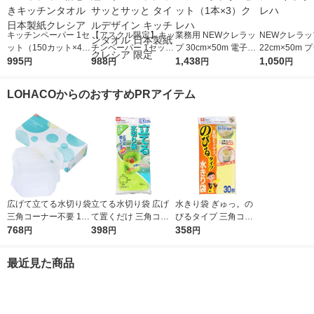
キッチンペーパー 1セ
【アスクル限定】キッ
業務用 NEWクレラッ
NEWクレラッ
ット（150カット×4ロ
チンペーパー 1セット
プ 30cm×50m 電子レ
22cm×50m 
ール×2） スコッティ
995
（200組×4）スコッテ
988
ンジ・冷凍可 1セット
1,438
子レンジ・冷凍
1,050
円
円
円
円
3倍巻きキッチンタオ
ィ サッとサッと タイ
（1本×3）クレハ
クレハ
ル 日本製紙クレシア
ルデザイン キッチン
LOHACOからのおすすめPRアイテム
タオル 日本製紙クレ
シア 限定
広げて立てる水切り袋
立てる水切り袋 広げ
水きり袋 ぎゅっ。の
三角コーナー不要 100
て置くだけ 三角コー
びるタイプ 三角コー
枚入 1箱 レック
768
ナー不要 1袋（30枚
398
ナー・排水口 兼用 1
358
円
円
円
入）レック
袋（30枚）レック
最近見た商品