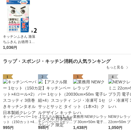
キッチンふきん 激落
ちふきん お徳用 1セ
ット（5枚入×2パッ
1,036
円
ク） レック
ラップ・スポンジ・キッチン消耗の人気ランキング
もっと見る
1
2
3
4
キッチンペーパー 1セ
【アスクル限定】キッ
業務用 NEWクレラッ
NEWクレラッ
ット（150カット×4ロ
チンペーパー 1セット
プ 30cm×50m 電子レ
22cm×50m 
ール×2） スコッティ
995
（200組×4）スコッテ
988
ンジ・冷凍可 1セット
1,438
子レンジ・冷凍
1,050
円
円
円
円