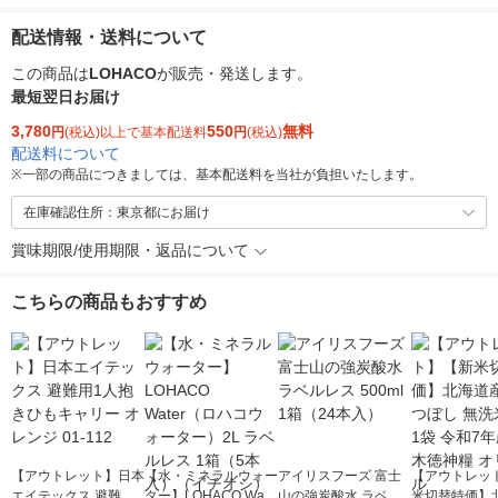
配送情報・送料について
この商品は
LOHACO
が販売・発送します。
最短翌日お届け
3,780
550
無料
円
(税込)以上で基本配送料
円
(税込)
配送料について
※
一部の商品につきましては、基本配送料を当社が負担いたします。
在庫確認住所：東京都にお届け
賞味期限/使用期限・返品について
こちらの商品もおすすめ
【アウトレット】日本
【水・ミネラルウォー
アイリスフーズ 富士
【アウトレッ
エイテックス 避難用1
ター】LOHACO Wate
山の強炭酸水 ラベル
米切替特価】