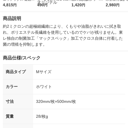
人抱きひもキャリー
4,815
r（ロハコウォータ
490
レス 500ml 1箱（24
1,420
ななつぼし 無洗
2,980
円
円
円
円
オレンジ 01-112
ー）2L ラベルレス 1
本入）
g 1袋 令和7年
箱（5本入）（イチオ
徳神糧 オリジ
商品説明
シ） オリジナル
約2ミクロンの超極細繊維により、くもりや油脂がきれいに拭き取
れ、ポリエステル長繊維を使用しているのでケバが残りません。東
レ独自の制菌加工「マックスベック」加工でクロス自体に付着した
菌の増殖を抑制します。
商品仕様/スペック
商品タイプ
Mサイズ
カラー
ホワイト
寸法
320mm/枚×500mm/枚
質量
28/枚g