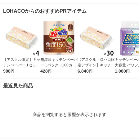
3倍巻きキッチンタオ
ィ サッとサッと タイ
（1本×3）クレハ
クレハ
ル 日本製紙クレシア
ルデザイン キッチン
LOHACOからのおすすめPRアイテム
タオル 日本製紙クレ
シア 限定
【アスクル限定】キッ
無漂白キッチンペーパ
【アスクル・ロハコ限
キッチンペーパ
チンペーパー 1セット
ー 1パック（100カッ
定デザイン】キッチン
大容量 パワフ
（200組×4）スコッテ
988
ト×2ロール）超吸収
428
ペーパー スコッティ
6,840
巻 キッチンロ
1,080
円
円
円
円
ィ サッとサッと タイ
キッチンタオル エリ
ソフトパック サッと
パック（200
ルデザイン キッチン
エール 大王製紙
サッと タイルデザイ
ロール）
最近見た商品
タオル 日本製紙クレ
ン 200枚×30個 日本
シア 限定
製紙クレシア 限定
商品を閲覧すると履歴が表示されます