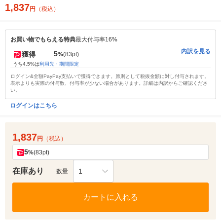
1,837
円
（税込）
お買い物でもらえる特典
最大付与率16%
内訳を見る
5
獲得
%
(83pt)
うち4.5%は
利用先・期間限定
ログイン&全額PayPay支払いで獲得できます。原則として税抜金額に対し付与されます。
表示よりも実際の付与数、付与率が少ない場合があります。詳細は内訳からご確認くださ
い。
ログインはこちら
1,837
円
（税込）
5
%
(83pt)
在庫あり
1
数量
カートに入れる