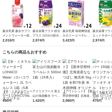
森永乳業 森永サプリ
森永栄養プラス 鉄分
森永乳業 毎朝爽快低
森永栄養プラス
メントウォーター鉄分
プラス 1日分の鉄分
カロリー ピーチレモ
エットサポート
香るもも水 330ml 1箱
2,016
プルーン＋グレープ 2
2,974
ネード味 125ml 1箱
3,423
繊維 グレープ
2,974
円
円
円
円
（12本入）
00ml 1箱（24本入）
（24本入） ラクチ
ツ 200ml 1箱
紙パック 飲料 サプ
ュロース オリゴ糖
入） 紙パック 
こちらの商品もおすすめ
リメントドリンク 森
低カロリー
プリメントド
永乳業
森永乳業
【水・ミネラルウォー
アイリスフーズ 富士
【アウトレット】【新
ティッシュペー
ター】LOHACO Wate
山の強炭酸水 ラベル
米切替特価】北海道産
50組 ロハコ
r（ロハコウォータ
490
レス 500ml 1箱（24
1,420
ななつぼし 無洗米 5k
2,980
ルソフトパッ
470
円
円
円
円
ー）2L ラベルレス 1
本入）
g 1袋 令和7年産 米 木
シュ フィオナ
箱（5本入）（イチオ
徳神糧 オリジナル
ナル 1セット