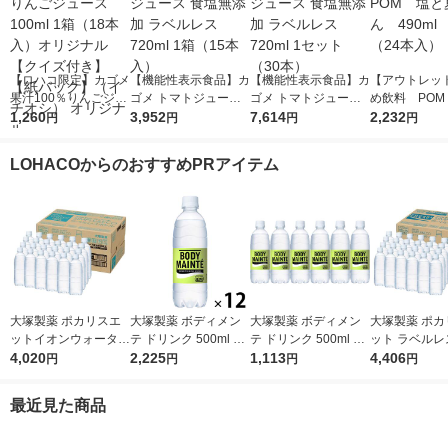
【ロハコ限定】カゴメ
【機能性表示食品】カ
【機能性表示食品】カ
【アウトレッ
果汁100％りんごジュ
ゴメ トマトジュース
ゴメ トマトジュース
め飲料 POM
ース100ml 1箱（18本
1,260
食塩無添加 ラベルレ
3,952
食塩無添加 ラベルレ
7,614
夏みかん 490
2,232
円
円
円
円
入）オリジナル【クイ
ス 720ml 1箱（15本
ス 720ml 1セット（3
箱（24本入）
ズ付き】【紙パック】
入）
0本）
LOHACOからのおすすめPRアイテム
（イチオシ） オリジ
ナル
大塚製薬 ポカリスエ
大塚製薬 ボディメン
大塚製薬 ボディメン
大塚製薬 ポカ
ットイオンウォーター
テ ドリンク 500ml 1
テ ドリンク 500ml 1
ット ラベルレ
ラベルレスボトル 500
4,020
セット（12本）
2,225
セット（6本）
1,113
ル 500ml 1箱
4,406
円
円
円
円
ml 1箱（24本入）
入）
最近見た商品