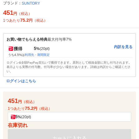
ブランド：
SUNTORY
451
円
（税込）
75.2
1つあたり
円
（税込）
お買い物でもらえる特典
最大付与率7%
内訳を見る
5
獲得
%
(20pt)
うち4.5%は
利用先・期間限定
ログイン&全額PayPay支払いで獲得できます。原則として税抜金額に対し付与されます。
表示よりも実際の付与数、付与率が少ない場合があります。詳細は内訳からご確認くださ
い。
ログインはこちら
451
円
（税込）
75.2
1つあたり
円
（税込）
5
%
(20pt)
在庫切れ
カートに入れる