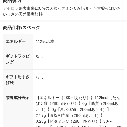
商品説明
シ） オリジナル
個：5個入×2
オリジナル
アセロラ果実由来100％の天然ビタミンＣが詰まった甘酸っぱいお
いしさの天然果実飲料
商品仕様/スペック
エネルギー
112kcal/本
ギフトラッピ
なし
ング
ギフト用手さ
なし
げ袋
栄養成分表示
【エネルギー（280mlあたり）】112kcal【たん
ぱく質（280mlあたり）】0g【脂質（280mlあ
たり）】0g【炭水化物（280mlあたり）】
27.7g【食塩相当量（280mlあたり）】
0.23g【ビタミンC（280mlあたり）】30〜