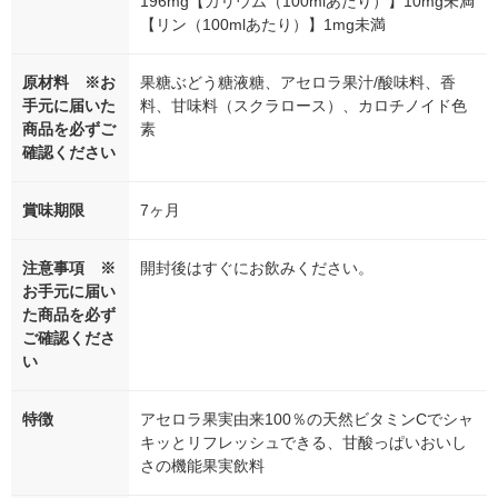
196mg【カリウム（100mlあたり）】10mg未満
【リン（100mlあたり）】1mg未満
原材料 ※お
果糖ぶどう糖液糖、アセロラ果汁/酸味料、香
手元に届いた
料、甘味料（スクラロース）、カロチノイド色
商品を必ずご
素
確認ください
賞味期限
7ヶ月
注意事項 ※
開封後はすぐにお飲みください。
お手元に届い
た商品を必ず
ご確認くださ
い
特徴
アセロラ果実由来100％の天然ビタミンCでシャ
キッとリフレッシュできる、甘酸っぱいおいし
さの機能果実飲料