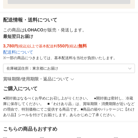
配送情報・送料について
この商品は
LOHACO
が販売・発送します。
最短翌日お届け
3,780
550
無料
円
(税込)以上で基本配送料
円
(税込)
配送料について
※
一部の商品につきましては、基本配送料を当社が負担いたします。
在庫確認住所：東京都にお届け
賞味期限/使用期限・返品について
ご購入について
●開封後はなるべくお早めにお召し上がりください。 ●開封後は密封し、冷蔵
庫に保存してください。 ■「わけあり品」は、賞味期限・消費期限が近いなど
の理由で、特別価格にてご提供する商品です。■商品の箱やパッケージに【わけ
あり品】シールを付けてお届けします。あらかじめご了承ください。
こちらの商品もおすすめ