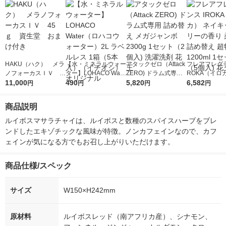
HAKU（ハク） メラ
【水・ミネラルウォー
アタックゼロ（Attack
フレアフレグラ
ノフォーカスＩＶ 4
ター】LOHACO Wate
ZERO) ドラム式専用
ROKA（イロ
5ｇ 資生堂 おまけ
11,000
r（ロハコウォータ
490
詰め替え メガジャン
5,820
イキッドリリ
6,582
円
円
円
円
付き
ー）2L ラベルレス 1
ボ 2300g 1セット（2
柔軟剤 詰め替
箱（5本入）（イチオ
個入) 洗濯洗剤 花王
大 1200ml 
商品説明
シ） オリジナル
（5個入) 花王
ルイボスマサラチャイは、ルイボスと数種のスパイスハーブをブレ
ンドしたエキゾチックな風味が特徴。ノンカフェインなので、カフ
ェインが気になる方でもお召し上がりいただけます。
商品仕様/スペック
サイズ
W150×H242mm
原材料
ルイボスレッド（南アフリカ産）、シナモン、