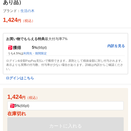
あり品）
ブランド：
生活の木
1,424
円
（税込）
お買い物でもらえる特典
最大付与率7%
内訳を見る
5
獲得
%
(66pt)
うち4.5%は
利用先・期間限定
ログイン&全額PayPay支払いで獲得できます。原則として税抜金額に対し付与されます。
表示よりも実際の付与数、付与率が少ない場合があります。詳細は内訳からご確認くださ
い。
ログインはこちら
1,424
円
（税込）
5
%
(66pt)
在庫切れ
カートに入れる