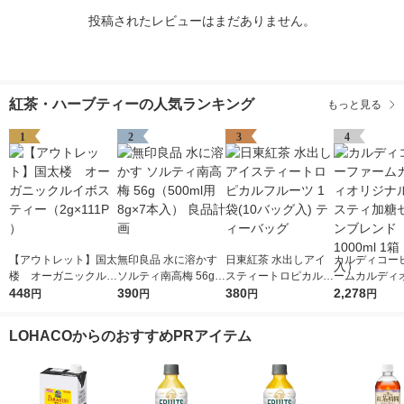
投稿されたレビューはまだありません。
紅茶・ハーブティーの人気ランキング
もっと見る
1
2
3
4
【アウトレット】国太
無印良品 水に溶かす
日東紅茶 水出しアイ
カルディコー
楼 オーガニックルイ
ソルティ南高梅 56g
スティートロピカルフ
ームカルディ
ボスティー（2g×111P
448
（500ml用8g×7本
390
ルーツ 1袋(10バッグ
380
ル アイスティ
2,278
円
円
円
円
）
入） 良品計画
入) ティーバッグ
イロンブレンド 
ml 1箱（6本
LOHACOからのおすすめPRアイテム