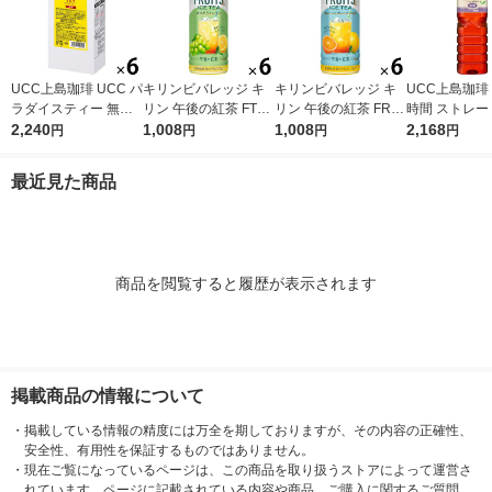
UCC上島珈琲 UCC パ
キリンビバレッジ キ
キリンビバレッジ キ
UCC上島珈琲
ラダイスティー 無糖
リン 午後の紅茶 FTUI
リン 午後の紅茶 FRUI
時間 ストレー
1000ml 1箱（6本入）
2,240
TS ＆ ICE TEA （フ
1,008
TS ＆ ICE TEA （フ
1,008
ー 無糖 900ml
2,168
円
円
円
円
ルーツ＆アイスティ
ルーツ＆アイスティ
2本入）
ー） 白ぶどうとレモ
ー） オレンジとグレ
最近見た商品
ン 500ml 1セット（6
ープフルーツ 500ml 1
本）
セット（6本）
商品を閲覧すると履歴が表示されます
掲載商品の情報について
・
掲載している情報の精度には万全を期しておりますが、その内容の正確性、
安全性、有用性を保証するものではありません。
・
現在ご覧になっているページは、この商品を取り扱うストアによって運営さ
れています。ページに記載されている内容や商品、ご購入に関するご質問