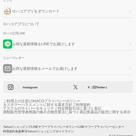
アプリ
ロハコアプリをダウンロード
ロハコアプリについて
ロハコ公式LINE
お得な最新情報をLINEでお届けします
ニュースレター
お得な最新情報をメールでお届けします
Instagram
X（旧Twitter）
ご利用上の注意
LOHACOプライバシーポリシー
カスタマーハラスメントに対する基本方針
ご利用規約
アスクルのサイバーセキュリティ
特定商取引法に基づく表記
酒類販売管理者標識の掲示
古物営業法に基づく表記
医薬品の販売に関する表示
Yahoo!ショッピング
LINEヤフープライバシーポリシー
LINEヤフープライバシーセンター
利用規約
免責事項
Yahoo!ショッピングガイドライン
© LY Corporation