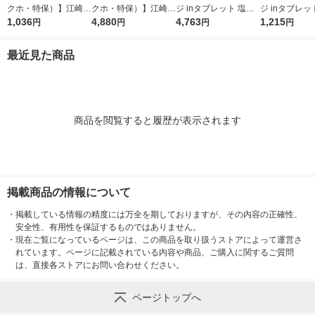
クホ・特保）】江崎グ
クホ・特保）】江崎グ
ジ inタブレット 塩分
ジ inタブレッ
リコ ポスカ 75g 2
1,036
リコ ポスカ（POs-C
4,880
プラス 500g 1セット
4,763
プラス 500g 
1,215
円
円
円
円
種セット（クリアミン
a)75g 2種セット
（1個×4）
ト・グレープ 各1袋）
（クリアミント・グレ
最近見た商品
初期むし歯対策ガム
ープ 各5袋）
商品を閲覧すると履歴が表示されます
掲載商品の情報について
・
掲載している情報の精度には万全を期しておりますが、その内容の正確性、
安全性、有用性を保証するものではありません。
・
現在ご覧になっているページは、この商品を取り扱うストアによって運営さ
れています。ページに記載されている内容や商品、ご購入に関するご質問
は、直接各ストアにお問い合わせください。
ページトップへ