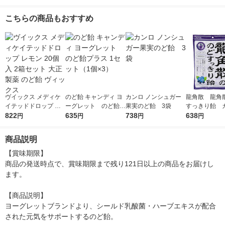
こちらの商品もおすすめ
ヴイックス メディケ
のど飴 キャンディ ヨ
カンロ ノンシュガー
龍角散 龍角
イテッドドロップ レ
ーグレット のど飴プ
果実のど飴 3袋
すっきり飴 
モン 20個入 2箱セッ
822
ラス 1セット（1個×
635
738
ブルーベリー
638
円
円
円
円
ト 大正製薬 のど飴 ヴ
3）
ィックス
商品説明
【賞味期限】

商品の発送時点で、賞味期限まで残り121日以上の商品をお届けし
ます。

【商品説明】

ヨーグレットブランドより、シールド乳酸菌・ハーブエキスが配合
された元気をサポートするのど飴。