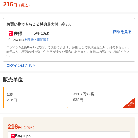
216
円
（税込）
お買い物でもらえる特典
最大付与率7%
内訳を見る
5
獲得
%
(10pt)
うち4.5%は
利用先・期間限定
ログイン&全額PayPay支払いで獲得できます。原則として税抜金額に対し付与されます。
表示よりも実際の付与数、付与率が少ない場合があります。詳細は内訳からご確認くださ
い。
ログインはこちら
販売単位
211.7円×3袋
1袋
635円
216円
お得
216
円
（税込）
5
%
(10pt)