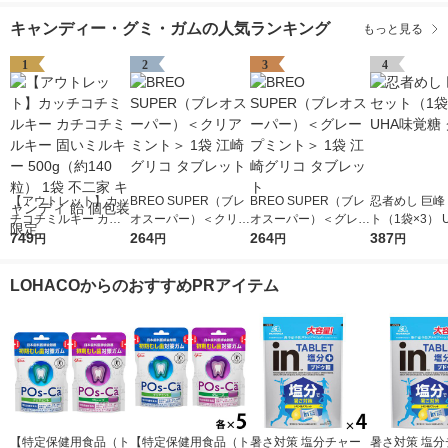
キャンディー・グミ・ガムの人気ランキング
もっと見る
1
2
3
4
【アウトレット】カッ
BREO SUPER（ブレ
BREO SUPER（ブレ
忍者めし 巨峰
チコチミルキー カチ
オスーパー）＜クリア
オスーパー）＜グレー
ト（1袋×3） 
コチミルキー 固いミ
749
ミント＞ 1袋 江崎グ
264
プミント＞ 1袋 江崎
264
覚糖 グミ
387
円
円
円
円
ルキー 500g（約140
リコ タブレット
グリコ タブレット
粒） 1袋 不二家 キャ
LOHACOからのおすすめPRアイテム
ンディ 飴 個包装 限定
【特定保健用食品（ト
【特定保健用食品（ト
暑さ対策 塩分チャー
暑さ対策 塩分