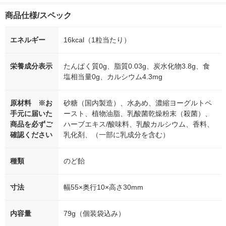
商品仕様/スペック
エネルギー
16kcal（1粒当たり）
栄養成分表示
たんぱく質0g、脂質0.03g、炭水化物3.8g、食
塩相当量0g、カルシウム4.3mg
原材料 ※お
砂糖（国内製造）、水あめ、濃縮ヨーグルトペ
手元に届いた
ースト、植物油脂、乳酸菌乾燥粉末（殺菌）、
商品を必ずご
ハーブエキス/酸味料、乳酸カルシウム、香料、
確認ください
乳化剤、（一部に乳成分を含む）
種類
のど飴
寸法
幅55×奥行10×高さ30mm
内容量
79g（個装袋込み）