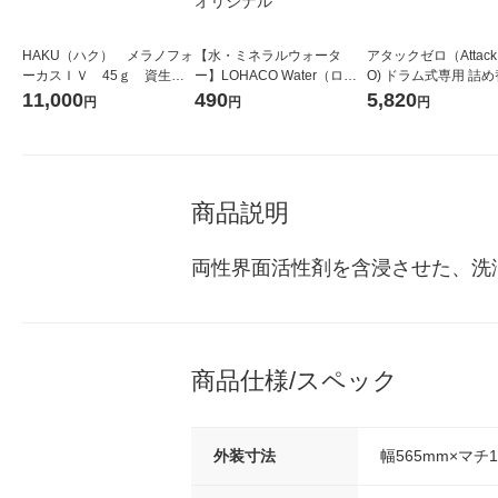
HAKU（ハク） メラノフォ
【水・ミネラルウォータ
アタックゼロ（Attack
ーカスＩＶ 45ｇ 資生
ー】LOHACO Water（ロハ
O) ドラム式専用 詰め
堂 おまけ付き
コウォーター）2L ラベルレ
ガジャンボ 2300g 1
11,000
490
5,820
円
円
円
ス 1箱（5本入）（イチオ
（2個入) 洗濯洗剤 花
シ） オリジナル
商品説明
両性界面活性剤を含浸させた、洗
商品仕様/スペック
外装寸法
幅565mm×マチ1