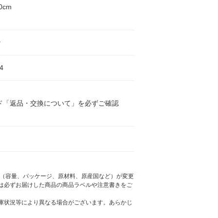
0cm
ン
4
ド「返品・交換について」を必ずご確認
様（容量、パッケージ、原材料、原産国など）が変更
は必ずお届けした商品の商品ラベルや注意書きをご
庫状況等により異なる場合がございます。あらかじ