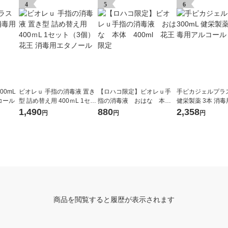
4
5
6
00mL
ビオレｕ 手指の消毒液 置き
【ロハコ限定】ビオレｕ手
手ピカジェルプラス 
コール
型 詰め替え用 400ｍL 1セッ
指の消毒液 おはな 本
健栄製薬 3本 消
ト（3個） 花王 消毒用エタ
体 400ml 花王 限定
ール
1,490
880
2,358
円
円
円
ノール
商品を閲覧すると履歴が表示されます