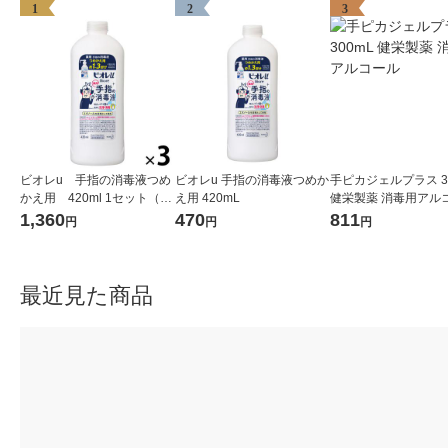
1
2
3
ビオレu 手指の消毒液つめ
ビオレu 手指の消毒液つめか
手ピカジェルプラス 3
かえ用 420ml 1セット（3
え用 420mL
健栄製薬 消毒用アル
個）花王 手指・皮膚の洗
1,360
470
811
円
円
円
浄・消毒
最近見た商品