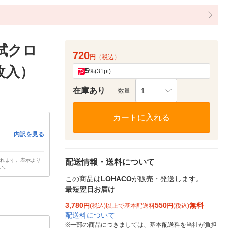
拭クロ
720
円
（税込）
0枚入）
5
%
(31pt)
在庫あり
1
数量
カートに入れる
内訳を見る
されます。表示より
配送情報・送料について
い。
この商品は
LOHACO
が販売・発送します。
最短翌日お届け
3,780
550
無料
円
(税込)以上で基本配送料
円
(税込)
配送料について
※
一部の商品につきましては、基本配送料を当社が負担