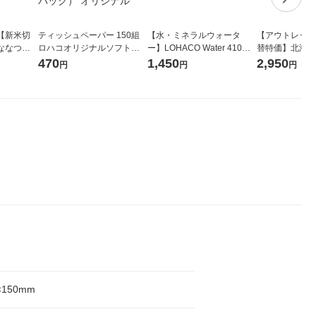
【新米切
ティッシュペーパー 150組
【水・ミネラルウォータ
【アウトレット
ななつぼ
ロハコオリジナルソフトパ
ー】LOHACO Water 410ml
替特価】北海道
袋 令和7年産
ックティッシュ フィオナ オ
1箱（20本入）ラベルレス
し 精白米 5kg
470
1,450
2,950
円
円
円
ジナル
リジナル 1セット（10個：
（イチオシ） オリジナル
米 木徳神糧 オ
5個入×2パック） オリジナ
ル
×150mm