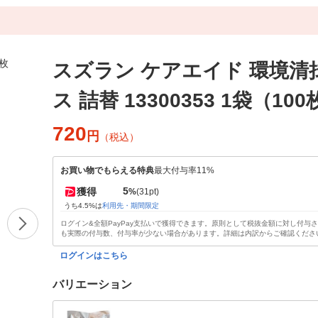
スズラン ケアエイド 環境清
ス 詰替 13300353 1袋（10
720
円
（税込）
お買い物でもらえる特典
最大付与率11%
5
獲得
%
(31pt)
うち4.5%は
利用先・期間限定
ログイン&全額PayPay支払いで獲得できます。原則として税抜金額に対し付与
も実際の付与数、付与率が少ない場合があります。詳細は内訳からご確認くださ
ログインはこちら
バリエーション