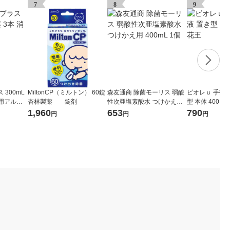
7
8
9
300mL
MiltonCP（ミルトン） 60錠
森友通商 除菌モーリス 弱酸
ビオレｕ 手指
毒用アルコ
杏林製薬 錠剤
性次亜塩素酸水 つけかえ用
型 本体 400ｍL
400mL 1個
1,960
653
790
円
円
円