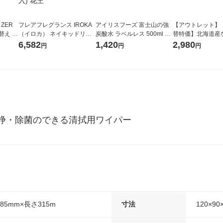
 ZER
フレアフレグランス IROKA
アイリスフーズ 富士山の強
【アウトレット】
替え メ
（イロカ） ネイキッドリリ
炭酸水 ラベルレス 500ml 1
替特価】北海道産
セット
ーの香り 柔軟剤 詰め替え 超
箱（24本入）
し 無洗米 5kg 1
6,582
1,420
2,980
円
円
円
王
特大 1200ml 1セット（5個
米 木徳神糧 オリ
入) 花王
浄・除菌のできる清拭用ワイパー
85mm×長さ315m
寸法
120×90