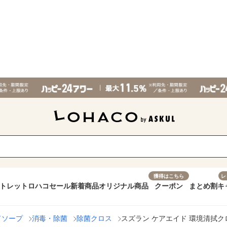
獲得はこちら
レ
トレット
ロハコセール
新着商品
オリジナル商品
クーポン
まとめ割
キ
ドソープ
消毒・除菌
除菌クロス
スズラン ケアエイド 環境清拭クロス 