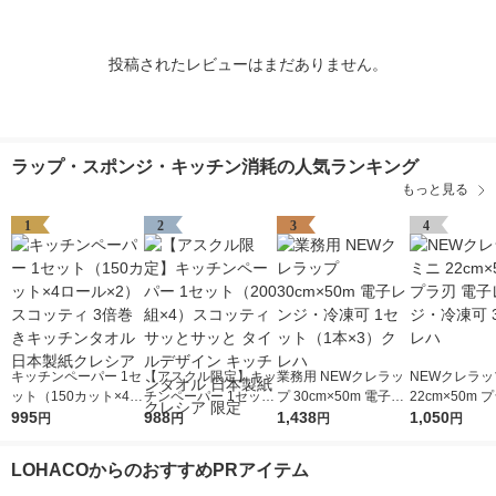
投稿されたレビューはまだありません。
ラップ・スポンジ・キッチン消耗の人気ランキング
もっと見る
1
2
3
4
キッチンペーパー 1セ
【アスクル限定】キッ
業務用 NEWクレラッ
NEWクレラッ
ット（150カット×4ロ
チンペーパー 1セット
プ 30cm×50m 電子レ
22cm×50m 
ール×2） スコッティ
995
（200組×4）スコッテ
988
ンジ・冷凍可 1セット
1,438
子レンジ・冷凍
1,050
円
円
円
円
3倍巻きキッチンタオ
ィ サッとサッと タイ
（1本×3）クレハ
クレハ
ル 日本製紙クレシア
ルデザイン キッチン
LOHACOからのおすすめPRアイテム
タオル 日本製紙クレ