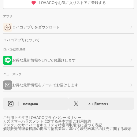
LOHACOをお気に入りストアに登録する
アプリ
ロハコアプリをダウンロード
ロハコアプリについて
ロハコ公式LINE
お得な最新情報をLINEでお届けします
ニュースレター
お得な最新情報をメールでお届けします
Instagram
X（旧Twitter）
ご利用上の注意
LOHACOプライバシーポリシー
カスタマーハラスメントに対する基本方針
ご利用規約
アスクルのサイバーセキュリティ
特定商取引法に基づく表記
酒類販売管理者標識の掲示
古物営業法に基づく表記
医薬品の販売に関する表示