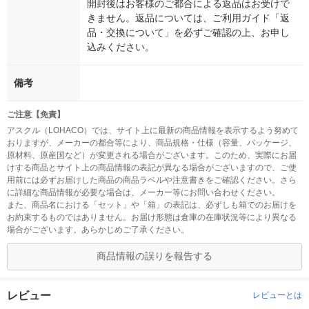
開封後はお客様のご都合による返品はお受けで
きません。返品については、ご利用ガイド「返
品・交換について」を必ずご確認の上、お申し
込みください。
備考
ご注意【免責】
アスクル（LOHACO）では、サイト上に最新の商品情報を表示するよう努めて
おりますが、メーカーの都合等により、商品規格・仕様（容量、パッケージ、
原材料、原産国など）が変更される場合がございます。このため、実際にお届
けする商品とサイト上の商品情報の表記が異なる場合がございますので、ご使
用前には必ずお届けした商品の商品ラベルや注意書きをご確認ください。さら
に詳細な商品情報が必要な場合は、メーカー等にお問い合わせください。
また、商品名における「セット」や「箱」の表記は、必ずしも箱でのお届けを
お約束するものではありません。お届け形態は倉庫の在庫状況等により異なる
場合がございます。あらかじめご了承ください。
商品情報の誤りを報告する
レビュー
レビューとは