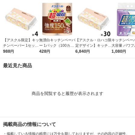
シア 限定
【アスクル限定】キッ
無漂白キッチンペーパ
【アスクル・ロハコ限
キッチンペーパ
チンペーパー 1セット
ー 1パック（100カッ
定デザイン】キッチン
大容量 パワフ
（200組×4）スコッテ
988
ト×2ロール）超吸収
428
ペーパー スコッティ
6,840
巻 キッチンロ
1,080
円
円
円
円
ィ サッとサッと タイ
キッチンタオル エリ
ソフトパック サッと
パック（200
ルデザイン キッチン
エール 大王製紙
サッと タイルデザイ
ロール）
最近見た商品
タオル 日本製紙クレ
ン 200枚×30個 日本
シア 限定
製紙クレシア 限定
商品を閲覧すると履歴が表示されます
掲載商品の情報について
・
掲載している情報の精度には万全を期しておりますが、その内容の正確性、