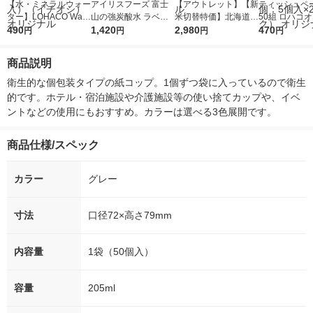
【水・ミネラルウォー
アイリスフーズ 富士
【アウトレット】【新
ティッシュペー
ター】LOHACO Wate
山の強炭酸水 ラベル
米切替特価】北海道産
50組 ロハコ
r（ロハコウォータ
490
レス 500ml 1箱（24
1,420
ななつぼし 無洗米 5k
2,980
ルソフトパッ
470
円
円
円
円
ー）2L ラベルレス 1
本入）
g 1袋 令和7年産 米 木
シュ フィオナ
箱（5本入）（イチオ
徳神糧 オリジナル
ナル 1セット
商品説明
シ） オリジナル
個：5個入×2
オリジナル
衛生的な個包装タイプの紙コップ。1個ずつ袋に入っているので衛生
的です。ホテル・宿泊施設や介護施設等の使い捨てカップや、イベ
ントなどの使用にもおすすめ。カラーは選べる3色展開です。
商品仕様/スペック
カラー
グレー
寸法
口径72×高さ79mm
内容量
1袋（50個入）
容量
205ml