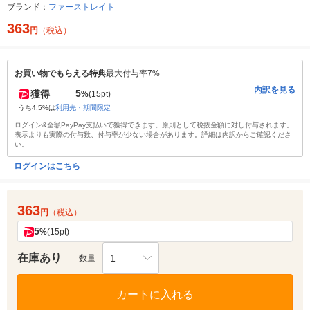
ブランド：
ファーストレイト
363
円
（税込）
お買い物でもらえる特典
最大付与率7%
内訳を見る
5
獲得
%
(15pt)
うち4.5%は
利用先・期間限定
ログイン&全額PayPay支払いで獲得できます。原則として税抜金額に対し付与されます。
表示よりも実際の付与数、付与率が少ない場合があります。詳細は内訳からご確認くださ
い。
ログインはこちら
363
円
（税込）
5
%
(15pt)
在庫あり
1
数量
カートに入れる