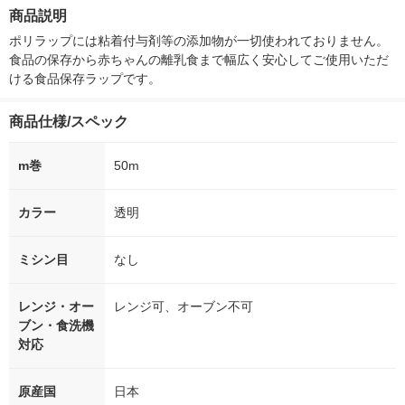
ルム
箱（5本入）（イチオ
商品説明
シ） オリジナル
ポリラップには粘着付与剤等の添加物が一切使われておりません。
食品の保存から赤ちゃんの離乳食まで幅広く安心してご使用いただ
ける食品保存ラップです。
商品仕様/スペック
m巻
50m
カラー
透明
ミシン目
なし
レンジ・オー
レンジ可、オーブン不可
ブン・食洗機
対応
原産国
日本