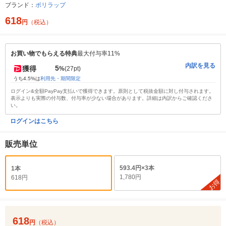
ブランド：
ポリラップ
618
円
（税込）
お買い物でもらえる特典
最大付与率11%
内訳を見る
5
獲得
%
(27pt)
うち4.5%は
利用先・期間限定
ログイン&全額PayPay支払いで獲得できます。原則として税抜金額に対し付与されます。
表示よりも実際の付与数、付与率が少ない場合があります。詳細は内訳からご確認くださ
い。
ログインはこちら
販売単位
593.4円×3本
1本
1,780円
618円
お得
618
円
（税込）