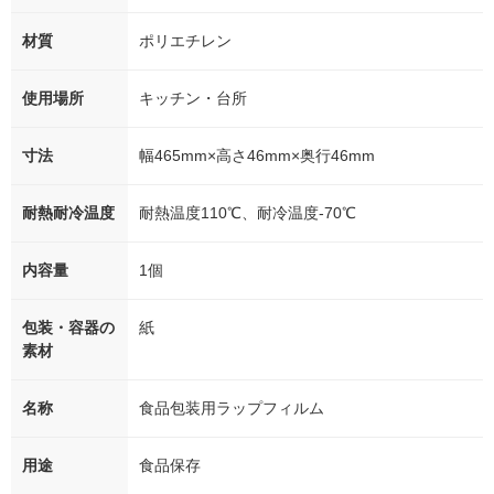
材質
ポリエチレン
使用場所
キッチン・台所
寸法
幅465mm×高さ46mm×奥行46mm
耐熱耐冷温度
耐熱温度110℃、耐冷温度-70℃
内容量
1個
包装・容器の
紙
素材
名称
食品包装用ラップフィルム
用途
食品保存