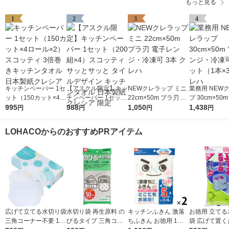
もっと見る
1
2
3
4
キッチンペーパー 1セ
【アスクル限定】キッ
NEWクレラップ ミニ
業務用 NEW
ット（150カット×4ロ
チンペーパー 1セット
22cm×50m プラ刃 電
プ 30cm×50
ール×2） スコッティ
995
（200組×4）スコッテ
988
子レンジ・冷凍可 3本
1,050
ンジ・冷凍可 
1,438
円
円
円
円
3倍巻きキッチンタオ
ィ サッとサッと タイ
クレハ
（1本×3）ク
ル 日本製紙クレシア
ルデザイン キッチン
LOHACOからのおすすめPRアイテム
タオル 日本製紙クレ
シア 限定
広げて立てる水切り袋
水切り袋 再生原料 の
キッチンふきん 激落
お徳用 立てる
三角コーナー不要 100
びるタイプ 三角コー
ちふきん お徳用 1セ
袋 広げて置く