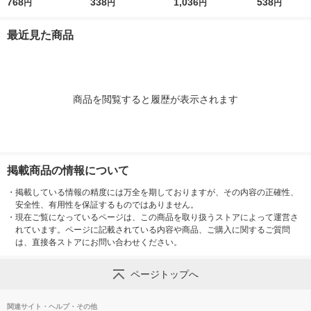
枚入 1箱 レック
768
ナー・排水口 兼用 1
338
ット（5枚入×2パッ
1,036
角コーナー不要
538
円
円
円
円
袋（50枚入）レック
ク） レック
入 1袋 レック
最近見た商品
商品を閲覧すると履歴が表示されます
掲載商品の情報について
・
掲載している情報の精度には万全を期しておりますが、その内容の正確性、
安全性、有用性を保証するものではありません。
・
現在ご覧になっているページは、この商品を取り扱うストアによって運営さ
れています。ページに記載されている内容や商品、ご購入に関するご質問
は、直接各ストアにお問い合わせください。
ページトップへ
関連サイト・ヘルプ・その他