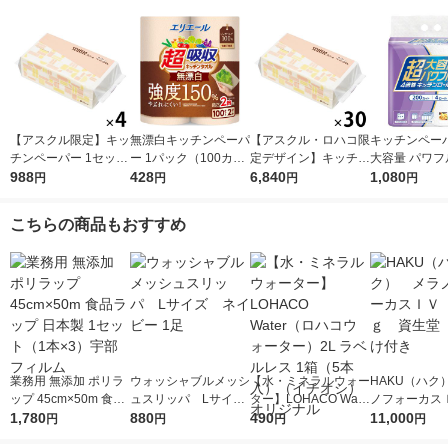
【アスクル限定】キッ
無漂白キッチンペーパ
【アスクル・ロハコ限
キッチンペーパ
チンペーパー 1セット
ー 1パック（100カッ
定デザイン】キッチン
大容量 パワフ
（200組×4）スコッテ
988
ト×2ロール）超吸収
428
ペーパー スコッティ
6,840
巻 キッチンロ
1,080
円
円
円
円
ィ サッとサッと タイ
キッチンタオル エリ
ソフトパック サッと
パック（200
ルデザイン キッチン
エール 大王製紙
サッと タイルデザイ
ロール）
こちらの商品もおすすめ
タオル 日本製紙クレ
ン 200枚×30個 日本
シア 限定
製紙クレシア 限定
業務用 無添加 ポリラ
ウォッシャブルメッシ
【水・ミネラルウォー
HAKU（ハク
ップ 45cm×50m 食品
ュスリッパ Lサイ
ター】LOHACO Wate
ノフォーカス
ラップ 日本製 1セッ
1,780
ズ ネイビー 1足
880
r（ロハコウォータ
490
5ｇ 資生堂
11,000
円
円
円
円
ト（1本×3）宇部フィ
ー）2L ラベルレス 1
付き