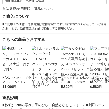
在庫確認住所：東京都にお届け
賞味期限/使用期限・返品について
ご購入について
■ご使用上の注意：付属電池は動作確認用です。輸送中に残量が減っている場合
があります。動作確認後新品に交換してご使用ください。
こちらの商品もおすすめ
HAKU（ハク） メラ
【水・ミネラルウォー
アタックゼロ（Attack
フレアフレグラ
ノフォーカスＩＶ 4
ター】LOHACO Wate
ZERO) ドラム式専用
ROKA（イロ
5ｇ 資生堂 おまけ
11,000
r（ロハコウォータ
490
詰め替え メガジャン
5,820
イキッドリリ
6,582
円
円
円
円
付き
ー）2L ラベルレス 1
ボ 2300g 1セット（2
柔軟剤 詰め替
箱（5本入）（イチオ
個入) 洗濯洗剤 花王
大 1200ml 
商品説明
シ） オリジナル
（5個入) 花王
■わずか3cmの厚み、手のひらに自然となじむフォルム■上面パーツ