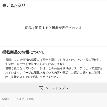
1BRXBK エレコム 1
ト TAP-MG341N2-1
最近見た商品
個（直送品）
1個
商品を閲覧すると履歴が表示されます
掲載商品の情報について
・
掲載している情報の精度には万全を期しておりますが、その内容の正確性、
安全性、有用性を保証するものではありません。
・
現在ご覧になっているページは、この商品を取り扱うストアによって運営さ
れています。ページに記載されている内容や商品、ご購入に関するご質問
は、直接各ストアにお問い合わせください。
ページトップへ
関連サイト・ヘルプ・その他