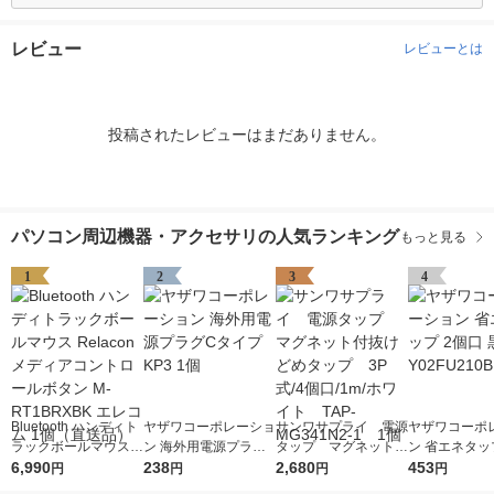
レビュー
レビューとは
投稿されたレビューはまだありません。
パソコン周辺機器・アクセサリの人気ランキング
もっと見る
1
2
3
4
Bluetooth ハンディト
ヤザワコーポレーショ
サンワサプライ 電源
ヤザワコーポ
ラックボールマウス R
ン 海外用電源プラグC
タップ マグネット付
ン 省エネタッ
elacon メディアコン
6,990
タイプ KP3 1個
238
抜けどめタップ 3P
2,680
口 黒 Y02FU2
453
円
円
円
円
トロールボタン M-RT
式/4個口/1m/ホワイ
個