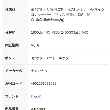
付属品
単4アルカリ電池 2本（お試し用）、小型マイク
ロレシーバー（マウス 本体に収納可能
W18xD15xH5mm/2g)
分解能
1600dpi(固定)/800-2400(自動)切替式
保証期間
6ヶ月
ボタン
3(2ボタン+ホイールボタン)
メーカー名
ナカバヤシ
JANコード
4902205261032
ブランド
Digio2
商品番号
AJP5309