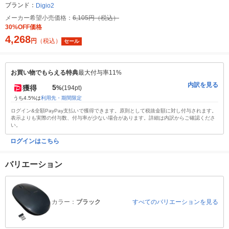
ブランド：
Digio2
メーカー希望小売価格：
6,105円（税込）
30%OFF価格
4,268
円
（税込）
セール
お買い物でもらえる特典
最大付与率11%
内訳を見る
5
獲得
%
(194pt)
うち4.5%は
利用先・期間限定
ログイン&全額PayPay支払いで獲得できます。原則として税抜金額に対し付与されます。
表示よりも実際の付与数、付与率が少ない場合があります。詳細は内訳からご確認くださ
い。
ログインはこちら
バリエーション
カラー：
ブラック
すべてのバリエーションを見る