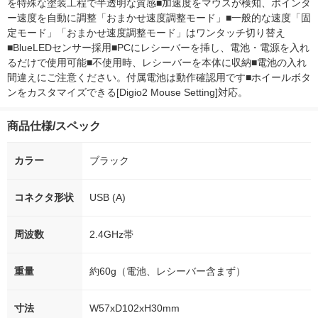
を特殊な塗装工程で半透明な質感■加速度をマウスが検知、ポインタ
ー速度を自動に調整「おまかせ速度調整モード」■一般的な速度「固
定モード」「おまかせ速度調整モード」はワンタッチ切り替え
■BlueLEDセンサー採用■PCにレシーバーを挿し、電池・電源を入れ
るだけで使用可能■不使用時、レシーバーを本体に収納■電池の入れ
間違えにご注意ください。付属電池は動作確認用です■ホイールボタ
ンをカスタマイズできる[Digio2 Mouse Setting]対応。
商品仕様/スペック
カラー
ブラック
コネクタ形状
USB (A)
周波数
2.4GHz帯
重量
約60g（電池、レシーバー含まず）
寸法
W57xD102xH30mm