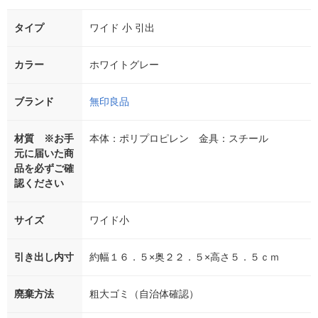
タイプ
ワイド 小 引出
カラー
ホワイトグレー
ブランド
無印良品
材質 ※お手
本体：ポリプロピレン 金具：スチール
元に届いた商
品を必ずご確
認ください
サイズ
ワイド小
引き出し内寸
約幅１６．５×奥２２．５×高さ５．５ｃｍ
廃棄方法
粗大ゴミ（自治体確認）