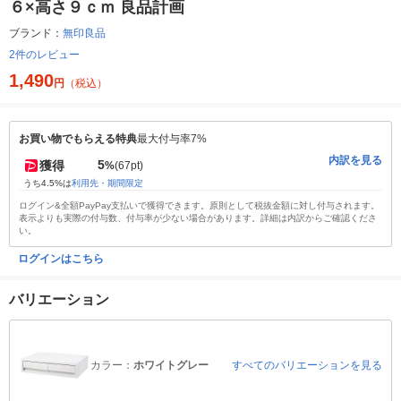
６×高さ９ｃｍ 良品計画
ブランド：
無印良品
2件のレビュー
1,490
円
（税込）
お買い物でもらえる特典
最大付与率7%
内訳を見る
5
獲得
%
(67pt)
うち4.5%は
利用先・期間限定
ログイン&全額PayPay支払いで獲得できます。原則として税抜金額に対し付与されます。
表示よりも実際の付与数、付与率が少ない場合があります。詳細は内訳からご確認くださ
い。
ログインはこちら
バリエーション
カラー：
ホワイトグレー
すべてのバリエーションを見る