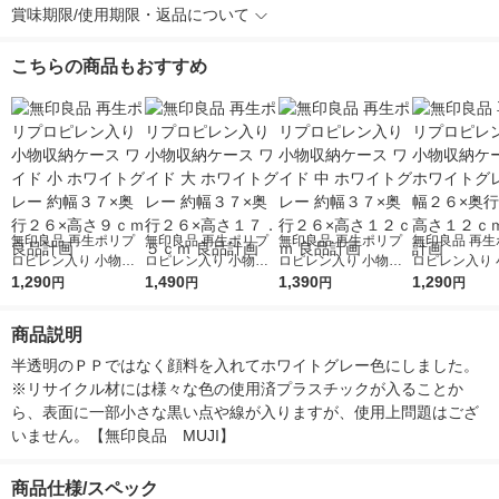
賞味期限/使用期限・返品について
こちらの商品もおすすめ
無印良品 再生ポリプ
無印良品 再生ポリプ
無印良品 再生ポリプ
無印良品 再生
ロピレン入り 小物収
ロピレン入り 小物収
ロピレン入り 小物収
ロピレン入り 
納ケース ワイド 小 ホ
1,290
納ケース ワイド 大 ホ
1,490
納ケース ワイド 中 ホ
1,390
納ケース 中 
1,290
円
円
円
円
ワイトグレー 約幅３
ワイトグレー 約幅３
ワイトグレー 約幅３
グレー 約幅２
７×奥行２６×高さ９
７×奥行２６×高さ１
７×奥行２６×高さ１
３７×高さ１２
商品説明
ｃｍ 良品計画
７．５ｃｍ 良品計画
２ｃｍ 良品計画
品計画
半透明のＰＰではなく顔料を入れてホワイトグレー色にしました。
※リサイクル材には様々な色の使用済プラスチックが入ることか
ら、表面に一部小さな黒い点や線が入りますが、使用上問題はござ
いません。【無印良品　MUJI】
商品仕様/スペック