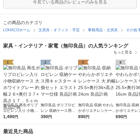
今見ている商品のレビューのみを見る
この商品のカテゴリ
LOHACOホーム
文房具・オフィス・手芸
事務用品・文房具
その他 
家具・インテリア・家電（無印良品）の人気ランキング
もっと見る
1
2
3
4
無印良品 再生ポリプ
無印良品 ポリプロピ
無印良品 収納 やわら
無印良品 収納
ロピレン入り 小物収
レン 収納ケース用キ
かポリエチレンケース
かポリエチレ
納ケース 大 ホワイト
1,490
ャスター ４個セット
390
大 約幅25.5×奥行36×
890
中 約幅25.5×
690
円
円
円
円
グレー 約幅２６×奥行
エラストマー仕様 良
高さ24cm 良品計画
高さ16cm 良
３７×高さ１７．５ｃ
品計画
最近見た商品
ｍ 良品計画