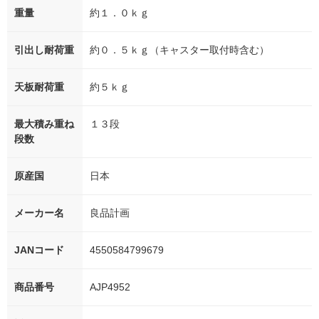
重量
約１．０ｋｇ
引出し耐荷重
約０．５ｋｇ（キャスター取付時含む）
天板耐荷重
約５ｋｇ
最大積み重ね
１３段
段数
原産国
日本
メーカー名
良品計画
JANコード
4550584799679
商品番号
AJP4952