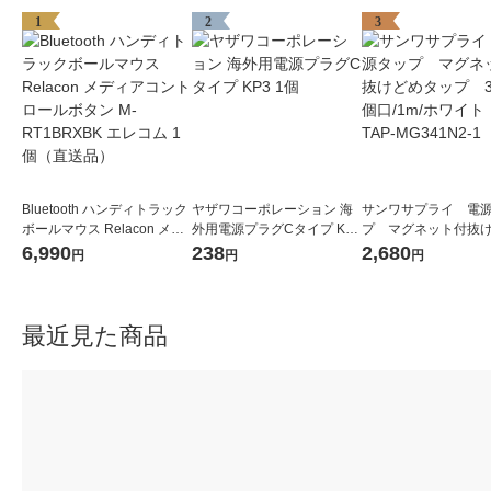
1
2
3
Bluetooth ハンディトラック
ヤザワコーポレーション 海
サンワサプライ 電
ボールマウス Relacon メデ
外用電源プラグCタイプ KP3
プ マグネット付抜
ィアコントロールボタン M-
1個
タップ 3P式/4個口/1
6,990
238
2,680
円
円
円
RT1BRXBK エレコム 1個
ワイト TAP-MG341
（直送品）
1個
最近見た商品