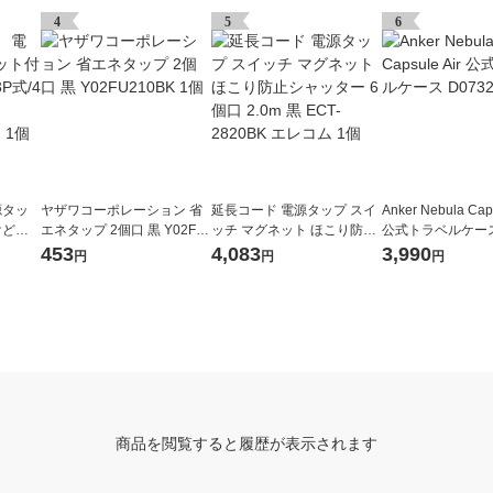
4
5
6
源タッ
ヤザワコーポレーション 省
延長コード 電源タップ スイ
Anker Nebula Caps
けどめ
エネタップ 2個口 黒 Y02FU
ッチ マグネット ほこり防止
公式トラベルケース 
m/ホ
210BK 1個
シャッター 6個口 2.0m 黒 E
11 1個
453
4,083
3,990
円
円
円
N2-1
CT-2820BK エレコム 1個
商品を閲覧すると履歴が表示されます