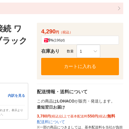
z接続 ワ
4,290
円
（税込）
ブラック
5
%
(196pt)
在庫あり
1
数量
カートに入れる
配送情報・送料について
内訳を見る
この商品は
LOHACO
が販売・発送します。
最短翌日お届け
されます。表示より
い。
3,780
550
無料
円
(税込)以上で基本配送料
円
(税込)
配送料について
※
一部の商品につきましては、基本配送料を当社が負担