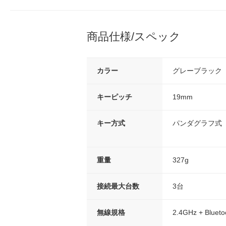
商品仕様/スペック
カラー
グレーブラック
キーピッチ
19mm
キー方式
パンダグラフ式
重量
327g
接続最大台数
3台
無線規格
2.4GHz + Blueto