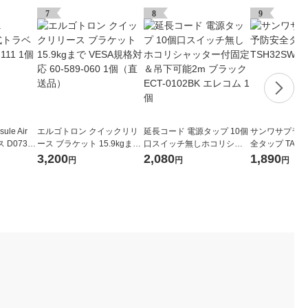
7
8
9
ule Air
エルゴトロン クイックリリ
延長コード 電源タップ 10個
サンワサプライ
D07321
ース ブラケット 15.9kgまで
口スイッチ無しホコリシャ
全タップ TAP-T
VESA規格対応 60-589-060
ッター付固定＆吊下可能2m
個
3,200
2,080
1,890
円
円
円
1個（直送品）
ブラック ECT-0102BK エレ
コム 1個