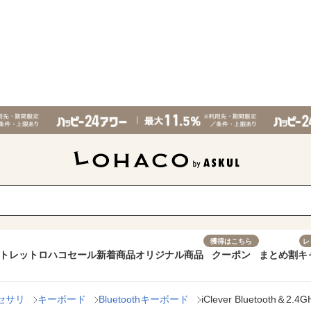
獲得はこちら
レ
トレット
ロハコセール
新着商品
オリジナル商品
クーポン
まとめ割
キ
セサリ
キーボード
Bluetoothキーボード
iClever Bluetoot