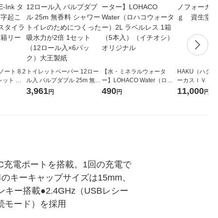
子ノート 8.2
トイレットペーパー 12ロー
【水・ミネラルウォータ
HAKU（ハク
ブレット 音
ル入 パルプダブル 25m 無香
ー】LOHACO Water（ロハ
ーカスＩＶ 4
 手書き ス
料 シャワートイレのために
コウォーター）2L ラベルレ
堂 おまけ付き
3,961
490
11,000
円
円
円
電子書籍リ
つくった吸水力が2倍 1セッ
ス 1箱（5本入）（イチオ
ト（12ロール入×6パック）
シ） オリジナル
大王製紙
ーC充電ポートを搭載。1回の充電で
のキーキャップサイズは15mm、
ー搭載●2.4GHz（USBレシー
接続モード）を採用