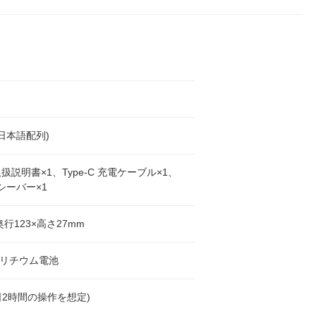
(日本語配列)
扱説明書×1、Type-C 充電ケーブル×1、
レシーバー×1
奥行123×高さ27mm
Ahリチウム電池
1日2時間の操作を想定)