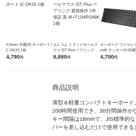
iClever JIS配列 キーボード I
エレコム トラックボールマ
キーボード ワイヤレス B
C-DK20 1個
ウス IST Plus ベアリング 親
ooth テンキー付/JIS
指操作 2年保証 黒 M-IT11M
ンタグラフ/超薄型 IC-
4,790
9,880
4,790
円
円
円
RSABK 1個
BK iClever
商品説明
薄型＆軽量コンパクトキーボード。
200時間使用でき、30分間操作
キー間隔は18mmで、JIS標準的
バーを差し込むだけで使用できる）と