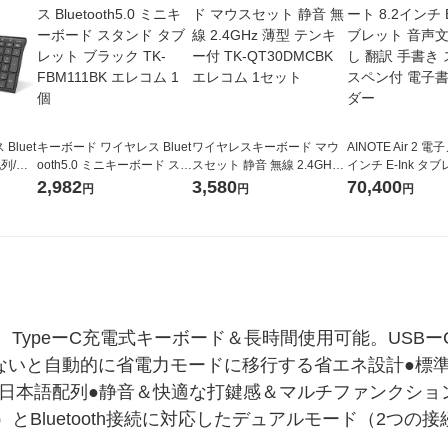
luet
キーボード ワイヤレス Bluet
ワイヤレスキーボード マウ
AINOTE Air 2 電
配列/パ
ooth5.0 ミニキーボード スタ
スセット 静音 無線 2.4GHz
インチ E-Ink タ
BK22-
ンド タブレット ブラック T
薄型 テンキー付 TK-QT30D
声文字起こし 翻訳
2,982
3,580
70,400
円
円
円
K-FBM111BK エレコム 1個
MCBK エレコム 1セット
タイラスペン付 
ーダー
TypeーC充電式キーボード＆長時間使用可能。USB
がないと自動的に省電力モードに移行する省エネ設計●標準
な日本語配列●静音＆快適な打鍵感＆マルチファンクションキ
Bluetooth接続に対応したデュアルモード（2つの