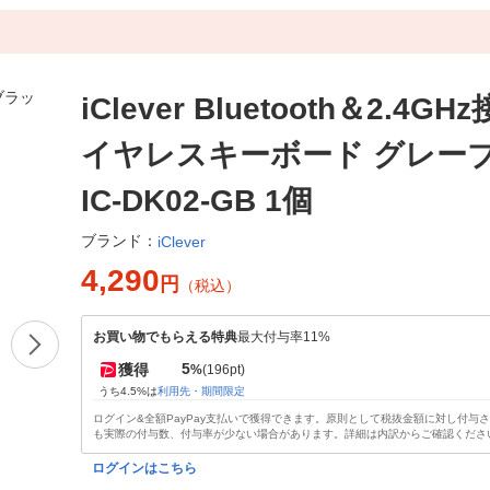
iClever Bluetooth＆2.4GH
イヤレスキーボード グレー
IC-DK02-GB 1個
ブランド：
iClever
4,290
円
（税込）
お買い物でもらえる特典
最大付与率11%
5
獲得
%
(196pt)
うち4.5%は
利用先・期間限定
ログイン&全額PayPay支払いで獲得できます。原則として税抜金額に対し付与
も実際の付与数、付与率が少ない場合があります。詳細は内訳からご確認くださ
ログインはこちら