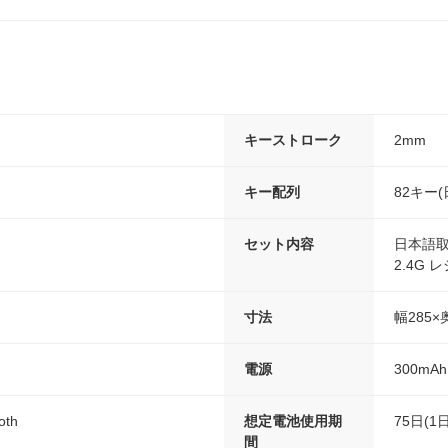
キーストローク
2mm
キー配列
82キー
セット内容
日本語取
2.4G 
寸法
幅285×
電源
300m
oth
想定電池使用期
75日(
間