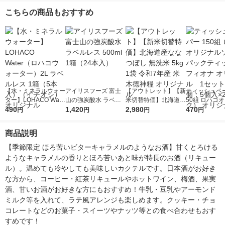
こちらの商品もおすすめ
【水・ミネラルウォー
アイリスフーズ 富士
【アウトレット】【新
ティッシュペー
ター】LOHACO Wate
山の強炭酸水 ラベル
米切替特価】北海道産
50組 ロハコ
r（ロハコウォータ
490
レス 500ml 1箱（24
1,420
ななつぼし 無洗米 5k
2,980
ルソフトパッ
470
円
円
円
円
ー）2L ラベルレス 1
本入）
g 1袋 令和7年産 米 木
シュ フィオナ
箱（5本入）（イチオ
徳神糧 オリジナル
ナル 1セット
商品説明
シ） オリジナル
個：5個入×2
オリジナル
【季節限定 ほろ苦いビターキャラメルのようなお酒】甘くとろける
ようなキャラメルの香りとほろ苦いあと味が特長のお酒（リキュー
ル）。温めても冷やしても美味しいカクテルです。日本酒がお好き
な方から、コーヒー・紅茶リキュールやホットワイン、梅酒、果実
酒、甘いお酒がお好きな方にもおすすめ！牛乳・豆乳やアーモンド
ミルク等を入れて、ラテ風アレンジも楽しめます。クッキー・チョ
コレートなどのお菓子・スイーツやナッツ等との食べ合わせもおす
すめです！