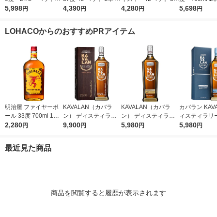
1本 ウイスキー
5,998
ッカ ウイスキー
4,390
度 業務用 大容量
4,280
スキー
5,698
円
円
円
円
LOHACOからのおすすめPRアイテム
明治屋 ファイヤーボ
KAVALAN（カバラ
KAVALAN（カバラ
カバラン KAVA
ール 33度 700ml 1本
ン） ディスティラリ
ン） ディスティラリ
ィスティラリ
リキュール 甘辛いシ
2,280
ー クラシック シング
9,900
ーセレクトNo1 シン
5,980
トNo.2 シン
5,980
円
円
円
円
ナモンフレーバー 業
ルモルトウイスキー 4
グルモルトウイスキー
ト 40度 700m
務用
0度 700ml 1本 台湾ウ
1本 台湾ウイスキー
湾 ウイスキー
最近見た商品
イスキー
商品を閲覧すると履歴が表示されます