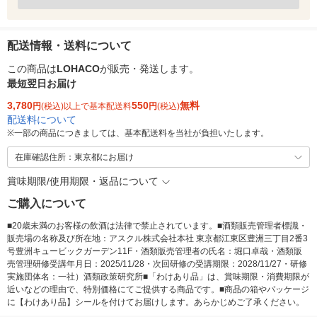
配送情報・送料について
この商品は
LOHACO
が販売・発送します。
最短翌日お届け
3,780
550
無料
円
(税込)以上で基本配送料
円
(税込)
配送料について
※
一部の商品につきましては、基本配送料を当社が負担いたします。
在庫確認住所：東京都にお届け
賞味期限/使用期限・返品について
ご購入について
■20歳未満のお客様の飲酒は法律で禁止されています。■酒類販売管理者標識・
販売場の名称及び所在地：アスクル株式会社本社 東京都江東区豊洲三丁目2番3
号豊洲キュービックガーデン11F・酒類販売管理者の氏名：堀口卓哉・酒類販
売管理研修受講年月日：2025/11/28・次回研修の受講期限：2028/11/27・研修
実施団体名：一社）酒類政策研究所■「わけあり品」は、賞味期限・消費期限が
近いなどの理由で、特別価格にてご提供する商品です。■商品の箱やパッケージ
に【わけあり品】シールを付けてお届けします。あらかじめご了承ください。