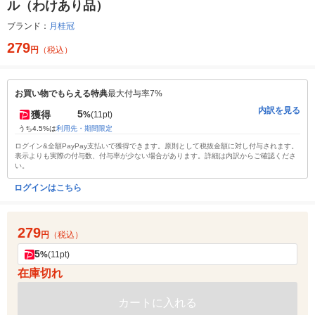
ル（わけあり品）
ブランド：
月桂冠
279
円
（税込）
お買い物でもらえる特典
最大付与率7%
内訳を見る
5
獲得
%
(11pt)
うち4.5%は
利用先・期間限定
ログイン&全額PayPay支払いで獲得できます。原則として税抜金額に対し付与されます。
表示よりも実際の付与数、付与率が少ない場合があります。詳細は内訳からご確認くださ
い。
ログインはこちら
279
円
（税込）
5
%
(11pt)
在庫切れ
カートに入れる