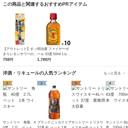
この商品と関連するおすすめPRアイテム
【アウトレット】すっ
明治屋 ファイヤーボ
きりレモンサワーの素
ール 33度 50ml 1セッ
25度 1L 1本 東亜酒
758
ト（10本） リキュー
1,780
円
円
造 リキュール
ル 甘辛いシナモンフ
レーバー 業務用
洋酒・リキュールの人気ランキング
もっと見る
1
2
3
4
サントリー 角瓶 4
ブラックニッカクリア
サントリー トリスウ
サントリー 知多
0度 2.7L ペット
37度 4L ペット 1本 ニ
イスキー4Lペット 37
度 700ml 