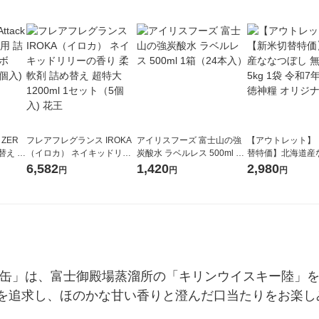
 ZER
フレアフレグランス IROKA
アイリスフーズ 富士山の強
【アウトレット】
替え メ
（イロカ） ネイキッドリリ
炭酸水 ラベルレス 500ml 1
替特価】北海道産
セット
ーの香り 柔軟剤 詰め替え 超
箱（24本入）
し 無洗米 5kg 1
6,582
1,420
2,980
円
円
円
王
特大 1200ml 1セット（5個
米 木徳神糧 オリ
入) 花王
ル缶」は、富士御殿場蒸溜所の「キリンウイスキー陸」を
を追求し、ほのかな甘い香りと澄んだ口当たりをお楽し