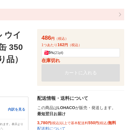
 ウイ
486
円
（税込）
162
 350
1つあたり
円
（税込）
5
%
(21pt)
あり品）
在庫切れ
カートに入れる
配送情報・送料について
この商品は
LOHACO
が販売・発送します。
内訳を見る
最短翌日お届け
3,780
550
無料
円
(税込)以上で基本配送料
円
(税込)
されます。表示より
配送料について
い。