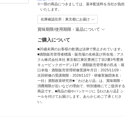
※
一部の商品につきましては、基本配送料を当社が負担
いたします。
在庫確認住所：東京都にお届け
賞味期限/使用期限・返品について
ご購入について
■20歳未満のお客様の飲酒は法律で禁止されています。
■酒類販売管理者標識・販売場の名称及び所在地：アス
クル株式会社本社 東京都江東区豊洲三丁目2番3号豊洲
キュービックガーデン11F・酒類販売管理者の氏名：堀
口卓哉・酒類販売管理研修受講年月日：2025/11/28・
次回研修の受講期限：2028/11/27・研修実施団体名：
一社）酒類政策研究所■「わけあり品」は、賞味期限・
消費期限が近いなどの理由で、特別価格にてご提供する
商品です。■商品の箱やパッケージに【わけあり品】シ
ールを付けてお届けします。あらかじめご了承くださ
い。