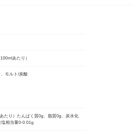
l（100mlあたり）
、モルト/炭酸
mlあたり）たんぱく質0g、脂質0g、炭水化
塩相当量0-0.01g