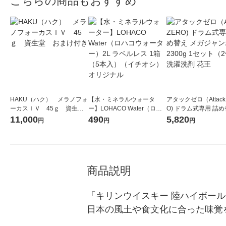
こちらの商品もおすすめ
HAKU（ハク） メラノフォ
【水・ミネラルウォータ
アタックゼロ（Attack
ーカスＩＶ 45ｇ 資生
ー】LOHACO Water（ロハ
O) ドラム式専用 詰め
堂 おまけ付き
コウォーター）2L ラベルレ
ガジャンボ 2300g 1
11,000
490
5,820
円
円
円
ス 1箱（5本入）（イチオ
（2個入) 洗濯洗剤 花
シ） オリジナル
商品説明
「キリンウイスキー 陸ハイボー
日本の風土や食文化に合った味覚