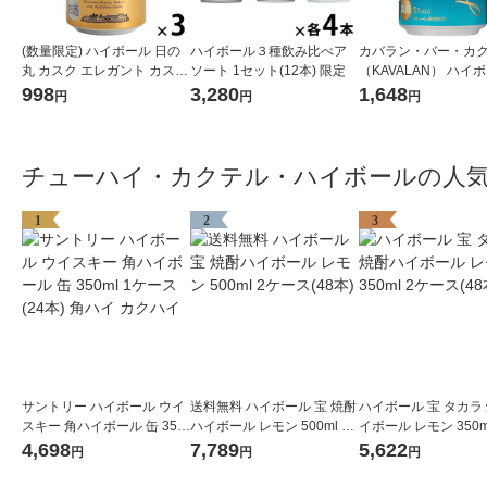
(数量限定) ハイボール 日の
ハイボール３種飲み比べア
カバラン・バー・カ
丸 カスク エレガント カスク
ソート 1セット(12本) 限定
（KAVALAN） ハイボ
缶 355ml 3本
20ml×6本
998
3,280
1,648
円
円
円
チューハイ・カクテル・ハイボールの人
1
2
3
サントリー ハイボール ウイ
送料無料 ハイボール 宝 焼酎
ハイボール 宝 タカラ
スキー 角ハイボール 缶 350
ハイボール レモン 500ml 2
イボール レモン 350m
ml 1ケース(24本) 角ハイ カ
ケース(48本)
ース(48本) 缶
4,698
7,789
5,622
円
円
円
クハイ