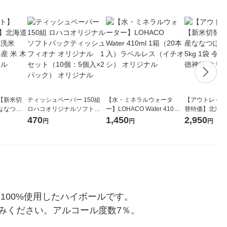
【新米切
ティッシュペーパー 150組
【水・ミネラルウォータ
【アウトレット
ななつぼ
ロハコオリジナルソフトパ
ー】LOHACO Water 410ml
替特価】北海道
袋 令和7年産
ックティッシュ フィオナ オ
1箱（20本入）ラベルレス
し 精白米 5kg
470
1,450
2,950
円
円
円
ジナル
リジナル 1セット（10個：
（イチオシ） オリジナル
米 木徳神糧 オ
5個入×2パック） オリジナ
ル
100%使用したハイボールです。
みください。アルコール度数7％。