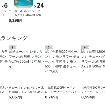
クテル
ハイボール カバラン・バ
ール 3
ー・カクテル (KAVALAN) ハ
イボール 320ml 1ケース(24
6,198
円
本)
気ランキング
4
5
6
 焼酎ハ
チューハイ レモンサワー 氷
（先着順200円クーポン）
（先着順200円ク
l 2ケ
結 無糖 レモン Alc.7% 350ml
レモンサワー チューハイ 本
チューハイ レモン
48本 酎ハイ
搾り レモン 500ml 48本 缶
結 無糖 レモン Alc.
6,067
8,769
8,594
円
円
円
チューハイ 本絞り
48本 酎ハイ