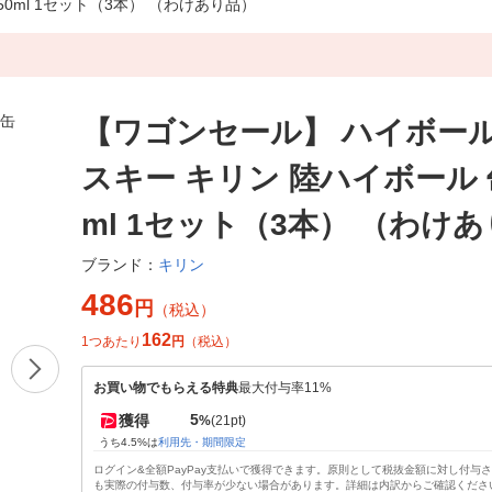
0ml 1セット（3本） （わけあり品）
【ワゴンセール】 ハイボール
スキー キリン 陸ハイボール 缶
ml 1セット（3本） （わけ
キリン
ブランド：
486
円
（税込）
162
1つあたり
円
（税込）
お買い物でもらえる特典
最大付与率11%
5
獲得
%
(21pt)
うち4.5%は
利用先・期間限定
ログイン&全額PayPay支払いで獲得できます。原則として税抜金額に対し付与
も実際の付与数、付与率が少ない場合があります。詳細は内訳からご確認くださ