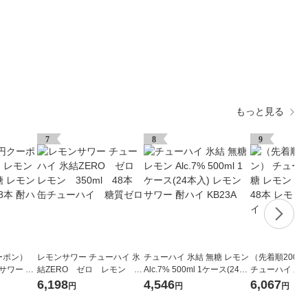
もっと見る
7
8
9
ーポン）
レモンサワー チューハイ 氷
チューハイ 氷結 無糖 レモン
（先着順200
サワー 氷
結ZERO ゼロ レモン 35
Alc.7% 500ml 1ケース(24本
チューハイ 氷結
7% 500ml
0ml 48本 缶チューハイ
入) レモンサワー 酎ハイ KB
Alc.4% 350m
6,198
4,546
6,067
円
円
円
糖質ゼロ
23A
ワー 酎ハイ