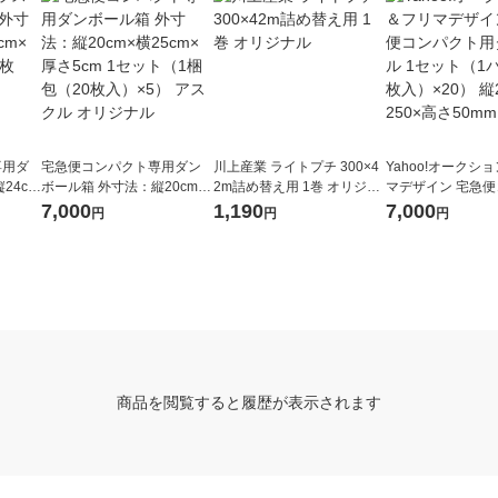
専用ダ
宅急便コンパクト専用ダン
川上産業 ライトプチ 300×4
Yahoo!オークシ
24cm
ボール箱 外寸法：縦20cm×
2m詰め替え用 1巻 オリジナ
マデザイン 宅急
1梱包
横25cm×厚さ5cm 1セット
ル
ト用ダンボール 1
7,000
1,190
7,000
円
円
円
（1梱包（20枚入）×5） ア
パック（5枚入）×2
スクル オリジナル
0×横250×高さ50
商品を閲覧すると履歴が表示されます