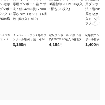
ョン＆フリ
ゆうパケットプラス専用ダ
宅配ダンボールB3用 3辺計
宅急便コンパク
便コンパク
ンボール箱 外寸法：縦24cm
約120CM 20枚入 1梱包(20
ボール箱 外寸法
セット（1
×横17cm×厚さ7cm 1セット
枚入)
横25cm×厚さ5
3,150
4,194
1,400
円
円
円
0） 縦20
（1梱包（5枚入）×10）
0枚入） 「現
mm
アスクル オリ