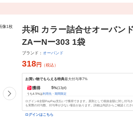
共和 カラー詰合せオーバンド 5
ZAーNー303 1袋
オーバンド
ブランド：
318
円
（税込）
お買い物でもらえる特典
最大付与率7%
5
獲得
%
(13pt)
うち4.5%は
利用先・期間限定
ログイン&全額PayPay支払いで獲得できます。原則として税抜金額に対し付与
も実際の付与数、付与率が少ない場合があります。詳細は内訳からご確認くださ
ログインはこちら