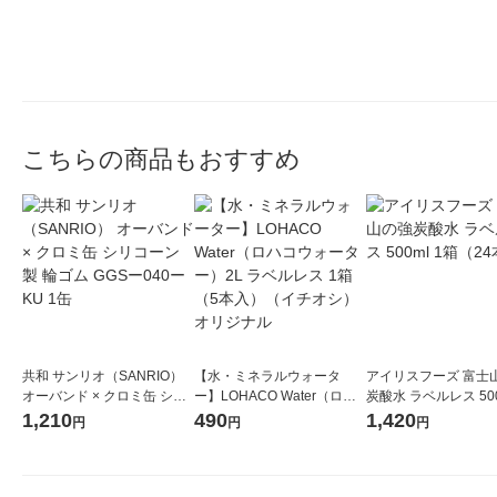
こちらの商品もおすすめ
共和 サンリオ（SANRIO）
【水・ミネラルウォータ
アイリスフーズ 富士
オーバンド × クロミ缶 シリ
ー】LOHACO Water（ロハ
炭酸水 ラベルレス 500
コーン製 輪ゴム GGSー040
コウォーター）2L ラベルレ
箱（24本入）
1,210
490
1,420
円
円
円
ーKU 1缶
ス 1箱（5本入）（イチオ
シ） オリジナル