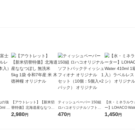
山の強
【アウトレット】【新米切
ティッシュペーパー 150組
【水・ミネラルウ
ml 1
替特価】北海道産ななつぼ
ロハコオリジナルソフトパ
ー】LOHACO Wate
し 無洗米 5kg 1袋 令和7年産
ックティッシュ フィオナ オ
1箱（20本入）ラ
2,980
470
1,450
円
円
円
米 木徳神糧 オリジナル
リジナル 1セット（10個：
（イチオシ） オ
5個入×2パック） オリジナ
ル