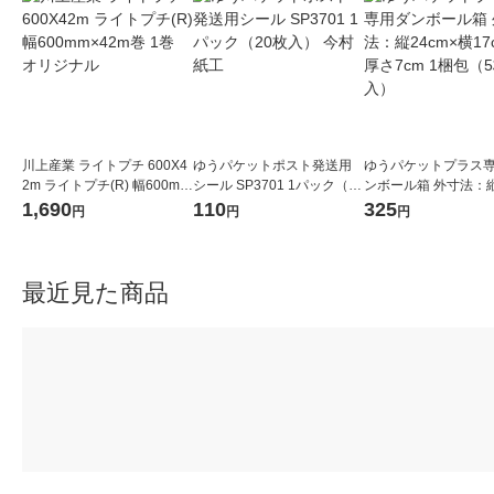
川上産業 ライトプチ 600X4
ゆうパケットポスト発送用
ゆうパケットプラス
2m ライトプチ(R) 幅600mm
シール SP3701 1パック（20
ンボール箱 外寸法：縦
×42m巻 1巻 オリジナル
枚入） 今村紙工
×横17cm×厚さ7cm 
1,690
110
325
円
円
円
（5枚入）
最近見た商品