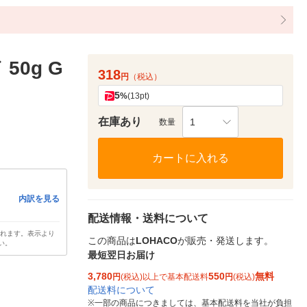
0g G
318
円
（税込）
5
%
(13pt)
在庫あり
1
数量
カートに入れる
内訳を見る
配送情報・送料について
されます。表示より
この商品は
LOHACO
が販売・発送します。
い。
最短翌日お届け
3,780
550
無料
円
(税込)以上で基本配送料
円
(税込)
配送料について
※
一部の商品につきましては、基本配送料を当社が負担