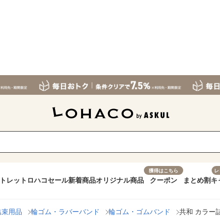
獲得はこちら
レ
トレット
ロハコセール
新着商品
オリジナル商品
クーポン
まとめ割
キ
結束用品
輪ゴム・ラバーバンド
輪ゴム・ゴムバンド
共和 カラー詰