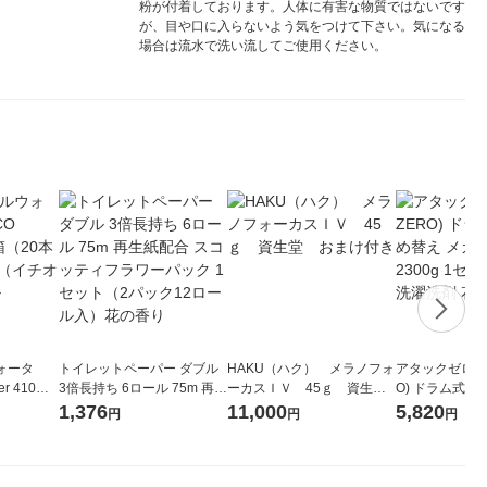
粉が付着しております。人体に有害な物質ではないです
が、目や口に入らないよう気をつけて下さい。気になる
場合は流水で洗い流してご使用ください。
ォータ
トイレットペーパー ダブル
HAKU（ハク） メラノフォ
アタックゼロ（At
r 410ml
3倍長持ち 6ロール 75m 再生
ーカスＩＶ 45ｇ 資生
O) ドラム式専
ベルレス
紙配合 スコッティフラワー
堂 おまけ付き
ガジャンボ 230
1,376
11,000
5,820
円
円
円
リジナル
パック 1セット（2パック12
（2個入) 洗濯
ロール入）花の香り