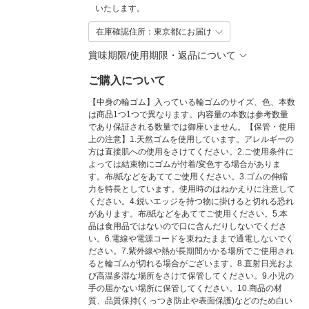
いたします。
在庫確認住所：東京都にお届け
賞味期限/使用期限・返品について
ご購入について
【中身の輪ゴム】入っている輪ゴムのサイズ、色、本数
は商品1つ1つで異なります。内容量の本数は参考数量
であり保証される数量では御座いません。【保管・使用
上の注意】1.天然ゴムを使用しています。アレルギーの
方は直接肌への使用をさけてください。2.ご使用条件に
よっては結束物にゴムが付着/変色する場合がありま
す。布/紙などをあててご使用ください。3.ゴムの伸縮
力を特長としています。使用時のはねかえりに注意して
ください。4.鋭いエッジを持つ物に掛けると切れる恐れ
があります。布/紙などをあててご使用ください。5.本
品は食用品ではないので口に含んだりしないでくださ
い。6.電線や電源コードを束ねたままで通電しないでく
ださい。7.紫外線や熱が長期間かかる場所でご使用され
ると輪ゴムが切れる場合がございます。8.直射日光およ
び高温多湿な場所をさけて保管してください。9.小児の
手の届かない場所に保管してください。10.商品の材
質、品質保持(くっつき防止や表面保護)などのため白い