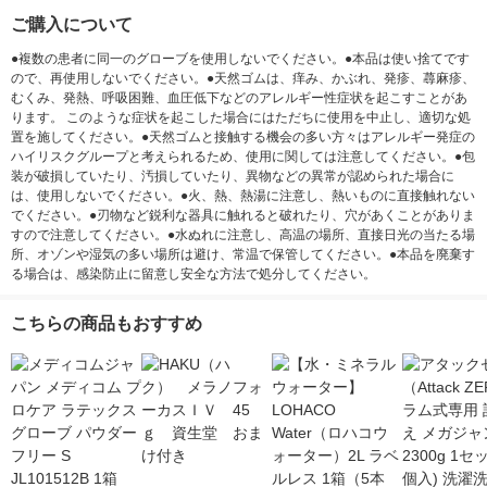
ご購入について
●複数の患者に同一のグローブを使用しないでください。●本品は使い捨てです
ので、再使用しないでください。●天然ゴムは、痒み、かぶれ、発疹、蕁麻疹、
むくみ、発熱、呼吸困難、血圧低下などのアレルギー性症状を起こすことがあ
ります。 このような症状を起こした場合にはただちに使用を中止し、適切な処
置を施してください。●天然ゴムと接触する機会の多い方々はアレルギー発症の
ハイリスクグループと考えられるため、使用に関しては注意してください。●包
装が破損していたり、汚損していたり、異物などの異常が認められた場合に
は、使用しないでください。●火、熱、熱湯に注意し、熱いものに直接触れない
でください。●刃物など鋭利な器具に触れると破れたり、穴があくことがありま
すので注意してください。●水ぬれに注意し、高温の場所、直接日光の当たる場
所、オゾンや湿気の多い場所は避け、常温で保管してください。●本品を廃棄す
る場合は、感染防止に留意し安全な方法で処分してください。
こちらの商品もおすすめ