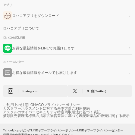
アプリ
ロハコアプリをダウンロード
ロハコアプリについて
ロハコ公式LINE
お得な最新情報をLINEでお届けします
ニュースレター
お得な最新情報をメールでお届けします
Instagram
X（旧Twitter）
ご利用上の注意
LOHACOプライバシーポリシー
カスタマーハラスメントに対する基本方針
ご利用規約
アスクルのサイバーセキュリティ
特定商取引法に基づく表記
酒類販売管理者標識の掲示
古物営業法に基づく表記
医薬品の販売に関する表示
Yahoo!ショッピング
LINEヤフープライバシーポリシー
LINEヤフープライバシーセンター
利用規約
免責事項
Yahoo!ショッピングガイドライン