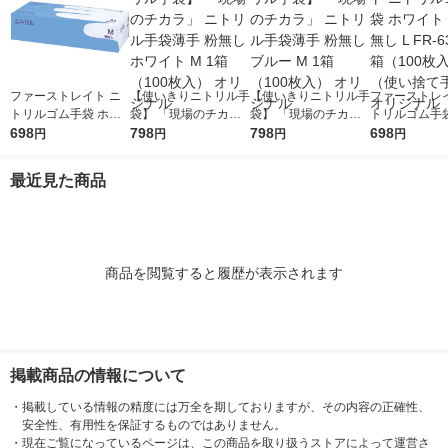
ファーストレイト ニ
【使いきりニトリル手
【使いきりニトリル手
ファーストレイ
トリルゴム手袋 ホワ
袋】 「現場のチカ
袋】 「現場のチカ
トリルゴム手袋
イト 35粉無し M FR-6
698
ラ」 ニトリル手袋薄
798
ラ」 ニトリル手袋薄
798
イト 35粉無し L
698
円
円
円
円
302 1箱（100枚入）
手 粉無し ホワイト M
手 粉無し ブルー M 1
303 1箱（10
（使い捨て手袋） オ
1箱（100枚入） オリ
箱（100枚入） オリジ
（使い捨て手袋
最近見た商品
リジナル
ジナル
ナル
リジナル
商品を閲覧すると履歴が表示されます
掲載商品の情報について
・
掲載している情報の精度には万全を期しておりますが、その内容の正確性、
安全性、有用性を保証するものではありません。
・
現在ご覧になっているページは、この商品を取り扱うストアによって運営さ