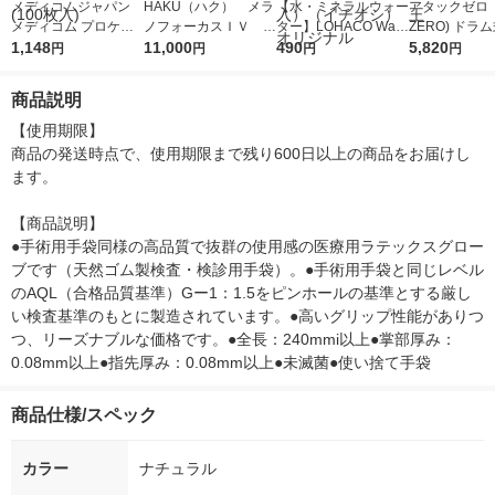
メディコムジャパン
HAKU（ハク） メラ
【水・ミネラルウォー
アタックゼロ（A
メディコム プロケア
ノフォーカスＩＶ 4
ター】LOHACO Wate
ZERO) ドラ
ラテックスグローブ
1,148
5ｇ 資生堂 おまけ
11,000
r（ロハコウォータ
490
詰め替え メガ
5,820
円
円
円
円
パウダーフリー S JL1
付き
ー）2L ラベルレス 1
ボ 2300g 1
01512B 1箱(100枚入)
箱（5本入）（イチオ
個入) 洗濯洗剤
商品説明
シ） オリジナル
【使用期限】

商品の発送時点で、使用期限まで残り600日以上の商品をお届けし
ます。

【商品説明】

●手術用手袋同様の高品質で抜群の使用感の医療用ラテックスグロー
ブです（天然ゴム製検査・検診用手袋）。●手術用手袋と同じレベル
のAQL（合格品質基準）Gー1：1.5をピンホールの基準とする厳し
い検査基準のもとに製造されています。●高いグリップ性能がありつ
つ、リーズナブルな価格です。●全長：240mmi以上●掌部厚み：
0.08mm以上●指先厚み：0.08mm以上●未滅菌●使い捨て手袋
商品仕様/スペック
カラー
ナチュラル