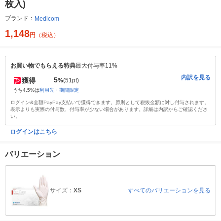
枚入)
ブランド：
Medicom
1,148
円
（税込）
お買い物でもらえる特典
最大付与率11%
内訳を見る
5
獲得
%
(51pt)
うち4.5%は
利用先・期間限定
ログイン&全額PayPay支払いで獲得できます。原則として税抜金額に対し付与されます。
表示よりも実際の付与数、付与率が少ない場合があります。詳細は内訳からご確認くださ
い。
ログインはこちら
バリエーション
サイズ：
XS
すべてのバリエーションを見る