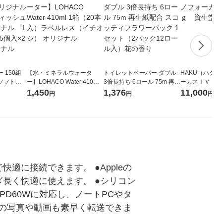
 150組
【水・ミネラルウォータ
トイレットペーパー ダブル
HAKU（ハク
ソフトパ
ー】LOHACO Water 410ml
3倍長持ち 6ロール 75m 再生
ーカスＩＶ 4
ィオナ オ
1箱（20本入）ラベルレス
紙配合 スコッティフラワー
堂 おまけ付き
1,450
1,376
11,000
円
円
円
（10個：
（イチオシ） オリジナル
パック 1セット（2パック12
 オリジナ
ロール入）花の香り
で快適に接続できます。 ●Appleの
ぎ長く快適に使えます。 ●シリコン
PD60Wに対応し、ノートPCやタ
量の写真や動画も素早く転送できま