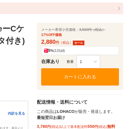
peーCケ
メーカー希望小売価格：
3,500円（税込）
17%OFF価格
プタ付き)
2,880
円
（税込）
セール
5
%
(131pt)
在庫あり
1
数量
カートに入れる
配送情報・送料について
この商品は
LOHACO
が販売・発送します。
内訳を見る
最短翌日お届け
3,780
550
無料
円
(税込)以上で基本配送料
円
(税込)
されます。表示より