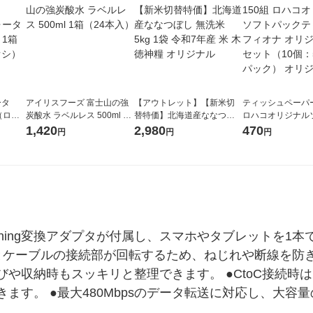
ータ
アイリスフーズ 富士山の強
【アウトレット】【新米切
ティッシュペーパー
r（ロハ
炭酸水 ラベルレス 500ml 1
替特価】北海道産ななつぼ
ロハコオリジナル
ベルレ
箱（24本入）
し 無洗米 5kg 1袋 令和7年産
ックティッシュ フ
1,420
2,980
470
円
円
円
チオ
米 木徳神糧 オリジナル
リジナル 1セット
5個入×2パック）
ル
ightning変換アダプタが付属し、スマホやタブレットを1本
タとケーブルの接続部が回転するため、ねじれや断線を防
や収納時もスッキリと整理できます。 ●CtoC接続時は
ます。 ●最大480Mbpsのデータ転送に対応し、大容