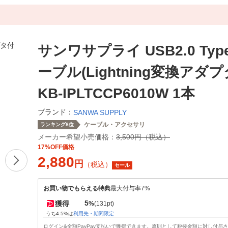
サンワサプライ USB2.0 Ty
ーブル(Lightning変換アダ
KB-IPLTCCP6010W 1本
ブランド：
SANWA SUPPLY
ケーブル・アクセサリ
ランキング8位
メーカー希望小売価格：
3,500円（税込）
17%OFF価格
2,880
円
（税込）
セール
お買い物でもらえる特典
最大付与率7%
5
獲得
%
(131pt)
うち4.5%は
利用先・期間限定
ログイン&全額PayPay支払いで獲得できます。原則として税抜金額に対し付与