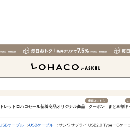
獲得はこちら
レ
トレット
ロハコセール
新着商品
オリジナル商品
クーポン
まとめ割
キ
USBケーブル
USBケーブル
サンワサプライ USB2.0 TypeーCケーブル