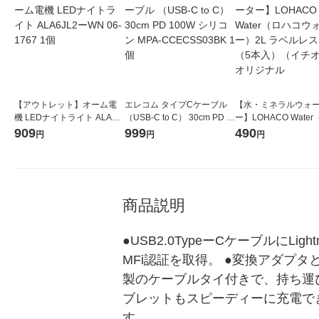
【アウトレット】オーム電
エレコム タイプCケーブル
【水・ミネラルウォ
機 LEDナイトライト ALA6J
（USB-C to C） 30cm PD 1
ー】LOHACO Wate
L2ーWN 06-1767 1個
00W シリコン MPA-CCECS
コウォーター）2L ラ
909
999
490
円
円
円
S03BK 1個
ス 1箱（5本入）（イ
シ） オリジナル
商品説明
●USB2.0TypeーCケーブルにL
MFi認証を取得。 ●変換アダプ
製のケーブルタイ付きで、持ち運び
ブレットもスピーディーに充電でき
す。