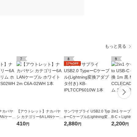
もっと見る
7
8
9
17%OFF
ナカバヤ
【アウトレット】ナカバヤ
サンワサプライ USB2.0 Typ
2in1 ケーブル U
LANケーブ
シ カテゴリー6A LANケーブ
eーCケーブル(Lightning変換
B-C＋Lightni
2m C6A-
ル ホワイト 2m C6A-02WH
アダプタ付き) KB-IPLTCCP
MPA-CCLECA
410
2,880
2,200
円
円
円
1本
6010W 1本
コム 1個（直