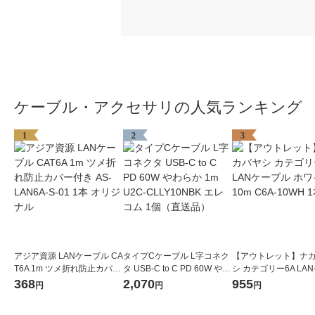
ケーブル・アクセサリの人気ランキング
1
2
3
アジア資源 LANケーブル CA
タイプCケーブル L字コネク
【アウトレット】ナ
T6A 1m ツメ折れ防止カバー
タ USB-C to C PD 60W やわ
シ カテゴリー6A LA
付き AS-LAN6A-S-01 1本 オ
らか 1m U2C-CLLY10NBK
ル ホワイト 10m C6A
368
2,070
955
円
円
円
リジナル
エレコム 1個（直送品）
1本