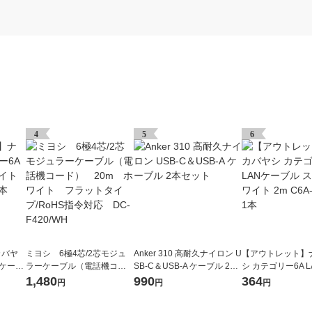
4
5
6
カバヤ
ミヨシ 6極4芯/2芯モジュ
Anker 310 高耐久ナイロン U
【アウトレット】
Nケーブ
ラーケーブル（電話機コー
SB-C＆USB-A ケーブル 2本
シ カテゴリー6A 
-10WH
ド） 20m ホワイト フ
セット
ル スリム ホワイト 
1,480
990
364
円
円
円
ラットタイプ/RoHS指令対
S02WH 1本
応 DC-F420/WH