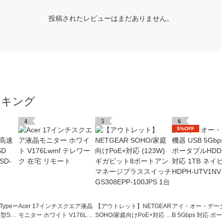
投稿されたレビューはまだありません。
ンキング
4
5
6
5%OFF
Typeー
Acer 17インチスクエア液晶
【アウトレット】NETGEAR
アイ・オー・データ
型SS
モニター ホワイト V176Lw
SOHO/家庭向けPoE+対応 (1
B 5Gbps 対応 