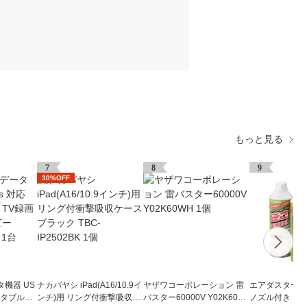
もっと見る
7
8
9
30%OFF
機器 US
ナカバヤシ iPad(A16/10.9イ
ヤザワコーポレーション 雷
エアダスター 
ポータブルHD
ンチ)用 リング付衝撃吸収ケ
バスター60000V Y02K60W
ノズル付き エコ