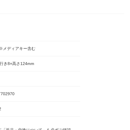
ン※メディアキー含む
行き8×高さ124mm
7702970
2
ド「返品・交換について」を必ずご確認