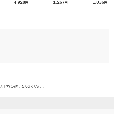
B ネイビー
ース ブラック TBC-IP2502B
H 1個
フロン) 逆さ使用
4,928
1,267
1,836
円
円
円
1台
K 1個
OMT エレコム
入）
ストアにお問い合わせください。