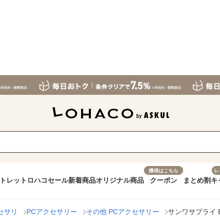
獲得はこちら
レ
トレット
ロハコセール
新着商品
オリジナル商品
クーポン
まとめ割
キ
セサリ
PCアクセサリー
その他 PCアクセサリー
サンワサプライ Bl