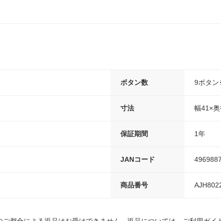
ボタン数
9ボタ
寸法
幅41×奥
保証期間
1年
JANコード
496988
商品番号
AJH802
のご都合による返品はお受けできません。返品については、ご利用ガイ