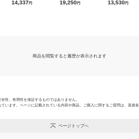
SD-SD
mf テレワーク 在宅 リモート
23W) ギガビット8ポートア
D TV録画対応 1T
14,337
19,250
13,530
円
円
円
ンマネージプラススイッチ
HDPH-UTV1NV 
GS308EPP-100JPS 1台
商品を閲覧すると履歴が表示されます
安全性、有用性を保証するものではありません。
れています。ページに記載されている内容や商品、ご購入に関するご質問は、直接各
ページトップへ