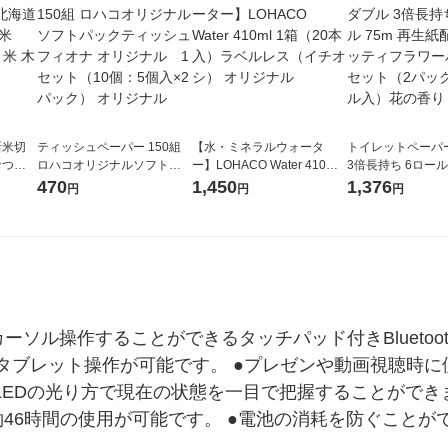
新米切
ティッシュペーパー 150組
【水・ミネラルウォータ
トイレットペーパ
なつぼ
ロハコオリジナルソフトパ
ー】LOHACO Water 410ml
3倍長持ち 6ロール 75m 再
令和7年産
ックティッシュ フィオナ オ
1箱（20本入）ラベルレス
紙配合 スコッテ
470
1,450
1,376
円
円
円
ル
リジナル 1セット（10個：
（イチオシ） オリジナル
パック 1セット（2
5個入×2パック） オリジナ
ロール入）花の香
ル
ソル操作することができるタッチパッド付きBluetoo
タブレット操作が可能です。 ●プレゼンや動画視聴時に
LEDの光り方で現在の状態を一目で把握することができ
46時間の使用が可能です。 ●電池の消耗を防ぐことがで