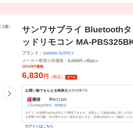
サンワサプライ Bluetooth
ッドリモコン MA-PBS325BK
ブランド：
SANWA SUPPLY
メーカー希望小売価格：
8,200円（税込）
16%OFF価格
6,830
円
（税込）
セール
お買い物でもらえる特典
最大付与率7%
5
獲得
%
(313pt)
うち4.5%は
利用先・期間限定
ログイン&全額PayPay支払いで獲得できます。原則として税抜金額に対し付与
も実際の付与数、付与率が少ない場合があります。詳細は内訳からご確認くださ
ログインはこちら