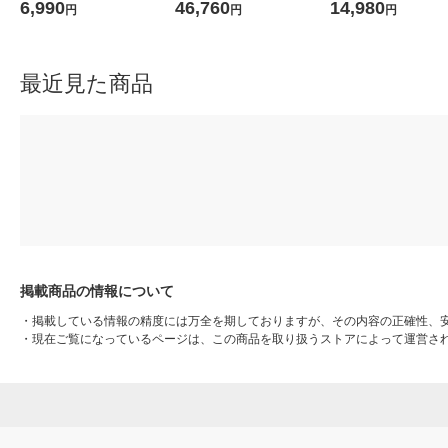
ィアコントロールボタン M-
アルSIM対応ルータ+ACアダ
D 250GB ブラック S
6,990
46,760
14,980
円
円
円
RT1BRXBK エレコム 1個
プタ 11SDRX50ST1 1セッ
H250U3-BA 1個
（直送品）
ト
最近見た商品
掲載商品の情報について
・
掲載している情報の精度には万全を期しておりますが、その内容の正確性、
・
現在ご覧になっているページは、この商品を取り扱うストアによって運営さ