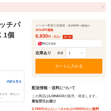
タッチパ
メーカー希望小売価格：
8,200円（税込）
16%OFF価格
 1個
6,830
円
（税込）
セール
5
%
(313pt)
在庫あり
1
数量
カートに入れる
内訳を見る
配送情報・送料について
されます。表示より
この商品は
LOHACO
が販売・発送します。
い。
最短翌日お届け
3,780
550
無料
円
(税込)以上で基本配送料
円
(税込)