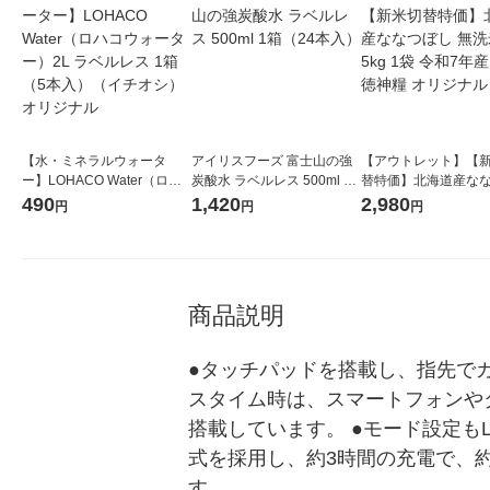
【水・ミネラルウォータ
アイリスフーズ 富士山の強
【アウトレット】【
ー】LOHACO Water（ロハ
炭酸水 ラベルレス 500ml 1
替特価】北海道産な
コウォーター）2L ラベルレ
箱（24本入）
し 無洗米 5kg 1袋 
490
1,420
2,980
円
円
円
ス 1箱（5本入）（イチオ
米 木徳神糧 オリジナ
シ） オリジナル
商品説明
●タッチパッドを搭載し、指先でカー
スタイム時は、スマートフォンや
搭載しています。 ●モード設定も
式を採用し、約3時間の充電で、約
す。