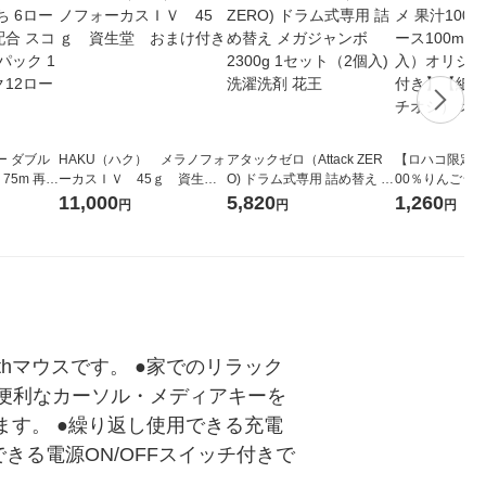
ー ダブル
HAKU（ハク） メラノフォ
アタックゼロ（Attack ZER
【ロハコ限定】
生
ーカスＩＶ 45ｇ 資生
O) ドラム式専用 詰め替え メ
00％りんごジュー
ィフラワー
堂 おまけ付き
ガジャンボ 2300g 1セット
箱（18本入）
11,000
5,820
1,260
円
円
円
パック12
（2個入) 洗濯洗剤 花王
【クイズ付き】
り
ク】（イチオシ
ル
thマウスです。 ●家でのリラック
便利なカーソル・メディアキーを
ます。 ●繰り返し使用できる充電
きる電源ON/OFFスイッチ付きで