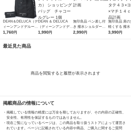
DEAN＆DELUCA（デ
DEAN ＆ DELUCA
無印良品 ペン差し付
無印良品 肩の
ィーンアンドデルー
（ディーンアンドデル
き 撥水ショルダーバ
軽くする 撥水
カ） ショッピングバ
1,760
ーカ） ショッピング
1,990
ッグ 黒 良品計画
2,990
クサック 黒 
3,990
円
円
円
円
ッグ ブラック 200
バッグ チャコールグ
×ヨコ３２×マ
0814201691
レー 1個
ｃｍ 良品計画
最近見た商品
商品を閲覧すると履歴が表示されます
掲載商品の情報について
・
掲載している情報の精度には万全を期しておりますが、その内容の正確性、
安全性、有用性を保証するものではありません。
・
現在ご覧になっているページは、この商品を取り扱うストアによって運営さ
れています。ページに記載されている内容や商品、ご購入に関するご質問