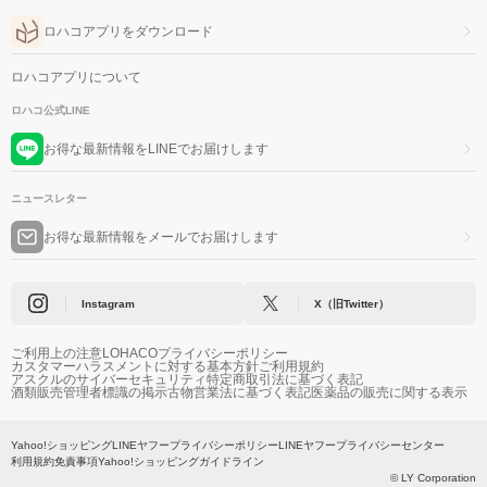
ロハコアプリをダウンロード
ロハコアプリについて
ロハコ公式LINE
お得な最新情報をLINEでお届けします
ニュースレター
お得な最新情報をメールでお届けします
Instagram
X（旧Twitter）
ご利用上の注意
LOHACOプライバシーポリシー
カスタマーハラスメントに対する基本方針
ご利用規約
アスクルのサイバーセキュリティ
特定商取引法に基づく表記
酒類販売管理者標識の掲示
古物営業法に基づく表記
医薬品の販売に関する表示
Yahoo!ショッピング
LINEヤフープライバシーポリシー
LINEヤフープライバシーセンター
利用規約
免責事項
Yahoo!ショッピングガイドライン
© LY Corporation