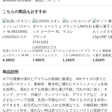
賞味期限/使用期限・返品について
こちらの商品もおすすめ
丸洗いテスリンメッシ
LOGOS スタンダード
レジカゴバッグ ブラ
ナッツ 個包装
ュバスケット Ｍ 8831
トートリュック クー
ック LAKOLE/ラコレ
り菓子 薬膳美
9082 LOGOS/ロゴス
4,480
ラー XL ブラック 374
7,980
1,100
クスナッツ 13
1,620
円
円
円
円
11001 LOGOS/ロゴス
1個
商品説明
ギアの運搬や濡れたアイテムの収納に最適な、40Lサイズの折りた
たみ式バスケット。耐候性・耐水性に優れたテスリンメッシュ生地
を採用し、濡れたギアも快適に持ち運び可能。汚れや水に強く、キ
ャンプ、ビーチ、川遊び、ランドリー入れ、アウトドアなど、さま
ざまなシーンで活躍。丸洗い可能なので、汚れてもそのまま水洗い
ができます。自立式なので出し入れも快適なうえ、小物収納に便利
なポケット付き。使わない時は折りたたんでコンパクトに収納でき