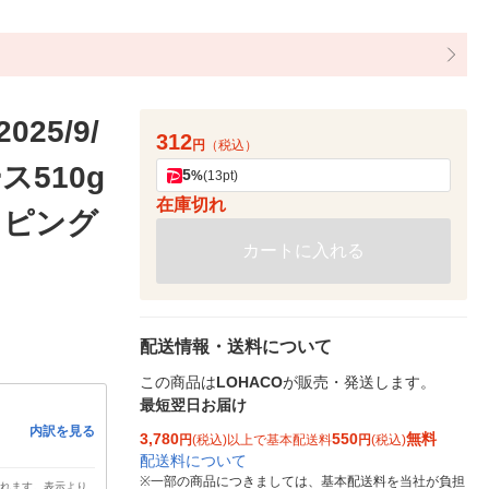
5/9/
312
円
（税込）
510g
5
%
(13pt)
在庫切れ
ッピング
カートに入れる
配送情報・送料について
この商品は
LOHACO
が販売・発送します。
最短翌日お届け
内訳を見る
3,780
550
無料
円
(税込)以上で基本配送料
円
(税込)
配送料について
※
一部の商品につきましては、基本配送料を当社が負担
されます。表示より