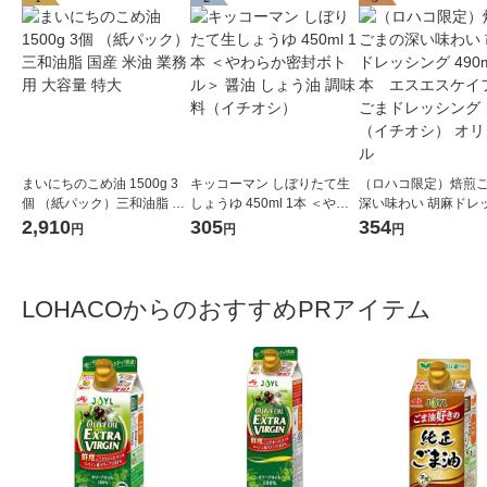
まいにちのこめ油 1500g 3
キッコーマン しぼりたて生
（ロハコ限定）焙煎
個 （紙パック）三和油脂 国
しょうゆ 450ml 1本 ＜やわ
深い味わい 胡麻ドレ
産 米油 業務用 大容量 特大
らか密封ボトル＞ 醤油 しょ
グ 490ml 1本 エ
2,910
305
354
円
円
円
う油 調味料（イチオシ）
フーズ ごまドレッシン
マ（イチオシ） オリ
LOHACOからのおすすめPRアイテム