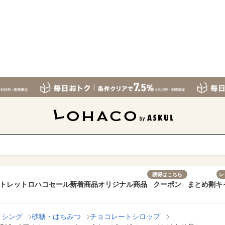
獲得はこちら
レ
トレット
ロハコセール
新着商品
オリジナル商品
クーポン
まとめ割
キ
ッシング
砂糖・はちみつ
チョコレートシロップ