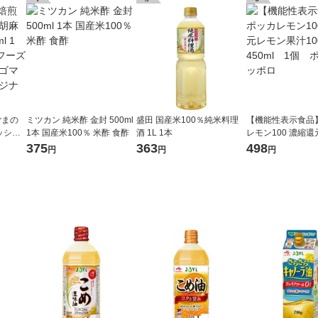
ごまの
ミツカン 純米酢 金封 500ml
盛田 国産米100％純米料理
【機能性表示食品
ッシン
1本 国産米100％ 米酢 食酢
酒 1L 1本
レモン100 濃縮
スエスケイ
果汁100％ 450m
375
363
498
円
円
円
グ ゴ
ッカサッポロ
ジナル