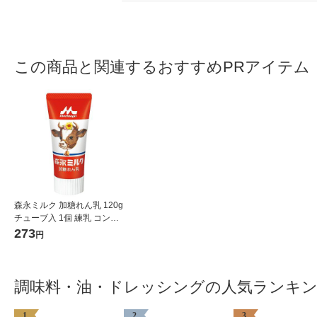
この商品と関連するおすすめPRアイテム
森永ミルク 加糖れん乳 120g
チューブ入 1個 練乳 コンデ
ンスミルク 森永乳業
273
円
調味料・油・ドレッシングの人気ランキ
1
2
3