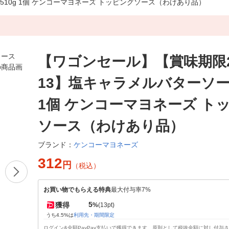
510g 1個 ケンコーマヨネーズ トッピングソース（わけあり品）
【ワゴンセール】【賞味期限202
13】塩キャラメルバターソース
1個 ケンコーマヨネーズ ト
ソース（わけあり品）
ケンコーマヨネーズ
ブランド：
312
円
（税込）
お買い物でもらえる特典
最大付与率7%
5
獲得
%
(13pt)
うち4.5%は
利用先・期間限定
ログイン&全額PayPay支払いで獲得できます。原則として税抜金額に対し付与