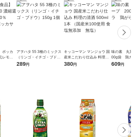
】ポッカ
アヲハタ 55 3種のミックス
キッコーマン マンジョウ 国
味の素 丸鶏が
還元レモン
（リンゴ・イチゴ・ブド
産米こだわり仕込み 料理の
00g袋 鶏ガ
l 1個 ポ
ウ）150g 1個
清酒 500ml 1本 （国産米100
プの素
289
380
609
円
円
円
使用 食塩無添加 無塩）