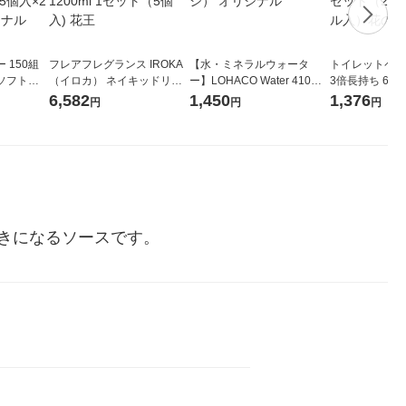
 150組
フレアフレグランス IROKA
【水・ミネラルウォータ
トイレットペー
ソフトパ
（イロカ） ネイキッドリリ
ー】LOHACO Water 410ml
3倍長持ち 6ロール 75
ィオナ オ
ーの香り 柔軟剤 詰め替え 超
1箱（20本入）ラベルレス
紙配合 スコッ
6,582
1,450
1,376
円
円
円
（10個：
特大 1200ml 1セット（5個
（イチオシ） オリジナル
パック 1セット
 オリジナ
入) 花王
ロール入）花の
きになるソースです。