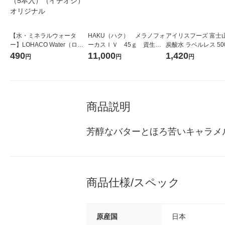
【水・ミネラルウォータ
HAKU（ハク） メラノフォ
アイリスフーズ 富士
ー】LOHACO Water（ロハ
ーカスＩＶ 45ｇ 資生
炭酸水 ラベルレス 500
コウォーター）2L ラベルレ
堂 おまけ付き
箱（24本入）
490
11,000
1,420
円
円
円
ス 1箱（5本入）（イチオ
シ） オリジナル
商品説明
芳醇なバターとほろ苦いキャラメ
商品仕様/スペック
原産国
日本