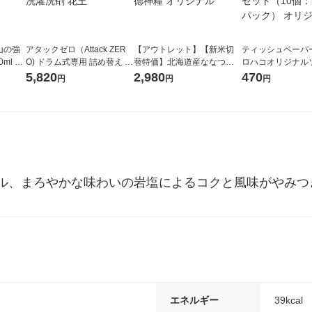
山の強
アタックゼロ（Attack ZER
【アウトレット】【新米切
ティッシュペーパー
ml 1
O) ドラム式専用 詰め替え メ
替特価】北海道産ななつぼ
ロハコオリジナル
ガジャンボ 2300g 1セット
し 無洗米 5kg 1袋 令和7年産
ックティッシュ フ
5,820
2,980
470
円
円
円
（2個入) 洗濯洗剤 花王
米 木徳神糧 オリジナル
リジナル 1セット
5個入×2パック）
ル
ル、まろやかな味わいの岩塩によるコクと風味がやみつ
エネルギー
39kcal