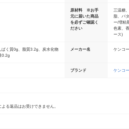
原材料 ※お手
三温糖
元に届いた商品
脂、バ
を必ずご確認く
ー/増粘
ださい
色素、
ース)
たんぱく質0g、脂質3.2g、炭水化物
メーカー名
ケンコ
0.2g
ブランド
ケンコ
による返品はお受けできません。