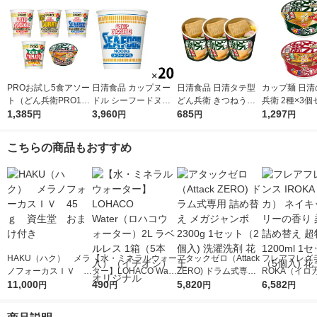
PROお試し5食アソー
日清食品 カップヌー
日清食品 日清タテ型
カップ麺 日清
ト（どん兵衛PRO1食
ドル シーフードヌー
どん兵衛 きつねうど
兵衛 2種×3
＋カップヌードルPR
1,385
ドル カップ麺 カップ
3,960
ん カップ麺 カップう
685
西日本 日清食
1,297
円
円
円
円
O4種各1食）
ラーメン 1セット（20
どん 1セット（3食）
ん そば
食）（イチオシ）
こちらの商品もおすすめ
HAKU（ハク） メラ
【水・ミネラルウォー
アタックゼロ（Attack
フレアフレグラ
ノフォーカスＩＶ 4
ター】LOHACO Wate
ZERO) ドラム式専用
ROKA（イロ
5ｇ 資生堂 おまけ
11,000
r（ロハコウォータ
490
詰め替え メガジャン
5,820
イキッドリリ
6,582
円
円
円
円
付き
ー）2L ラベルレス 1
ボ 2300g 1セット（2
柔軟剤 詰め替
箱（5本入）（イチオ
個入) 洗濯洗剤 花王
大 1200ml 