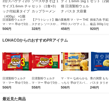
日清製粉ウェルナ
【アウトレット】麺の
業務用 マ・マー THE
揖保乃糸 手延
マ・マー 早ゆで3分ス
スナオシ ソースやき
PRO スパゲティ 1.6m
級品 300g 1
パゲティ2/3サイズ1.6
506
そば 1セット（1食×
328
m 1kg 1個 日清製粉ウ
458
袋）
920
円
円
円
円
mm チャック付結束タ
3） カップラーメン
ェルナ パスタ 大容量
イプ （400g） ×1個
LOHACOからのおすすめPRアイテム
日清製粉ウェルナ
日清製粉ウェルナ
マ・マー なめらかも
青の洞窟 もち
マ・マー 早ゆで3分ス
マ・マー 早ゆで3分ス
っちり 早ゆでスパゲ
パスタ タリオ
パゲティ2/3サイズ1.6
506
パゲティ 1.6mm チャ
558
ティ 2/3サイズ チャッ
506
1袋（150g
246
円
円
円
円
mm チャック付結束タ
ック付結束タイプ (50
ク付結束 400g 1個 日
2分 日清製
イプ （400g） ×1個
0g) ×1個
清製粉ウェルナ パス
ナ
最近見た商品
タ