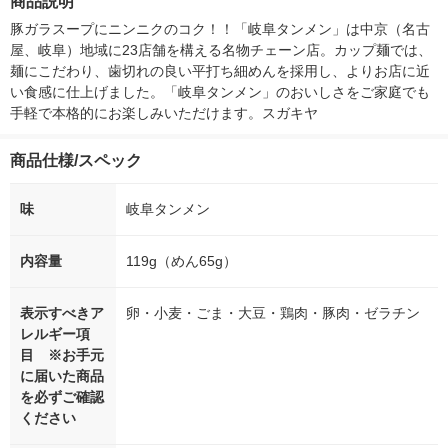
商品説明
シ） オリジナル
（5個入) 花王
豚ガラスープにニンニクのコク！！「岐阜タンメン」は中京（名古
屋、岐阜）地域に23店舗を構える名物チェーン店。カップ麺では、
麺にこだわり、歯切れの良い平打ち細めんを採用し、よりお店に近
い食感に仕上げました。「岐阜タンメン」のおいしさをご家庭でも
手軽で本格的にお楽しみいただけます。スガキヤ
商品仕様/スペック
味
岐阜タンメン
内容量
119g（めん65g）
表示すべきア
卵・小麦・ごま・大豆・鶏肉・豚肉・ゼラチン
レルギー項
目 ※お手元
に届いた商品
を必ずご確認
ください