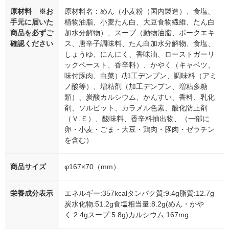
原材料 ※お
原材料名：めん（小麦粉（国内製造）、食塩、
手元に届いた
植物油脂、小麦たん白、大豆食物繊維、たん白
商品を必ずご
加水分解物）、スープ（動物油脂、ポークエキ
確認ください
ス、唐辛子調味料、たん白加水分解物、食塩、
しょうゆ、にんにく、香味油、ローストガーリ
ックペースト、香辛料）、かやく（キャベツ、
味付豚肉、白菜）/加工デンプン、調味料（アミ
ノ酸等）、増粘剤（加工デンプン、増粘多糖
類）、炭酸カルシウム、かんすい、香料、乳化
剤、ソルビット、カラメル色素、酸化防止剤
（Ｖ.Ｅ）、酸味料、香辛料抽出物、（一部に
卵・小麦・ごま・大豆・鶏肉・豚肉・ゼラチン
を含む）
商品サイズ
φ167×70（mm）
栄養成分表示
エネルギー:357kcalタンパク質:9.4g脂質:12.7g
炭水化物:51.2g食塩相当量:8.2g(めん・かや
く:2.4gスープ:5.8g)カルシウム:167mg