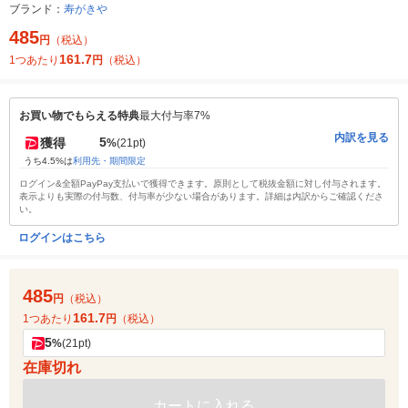
ブランド：
寿がきや
485
円
（税込）
161.7
1つあたり
円
（税込）
お買い物でもらえる特典
最大付与率7%
内訳を見る
5
獲得
%
(21pt)
うち4.5%は
利用先・期間限定
ログイン&全額PayPay支払いで獲得できます。原則として税抜金額に対し付与されます。
表示よりも実際の付与数、付与率が少ない場合があります。詳細は内訳からご確認くださ
い。
ログインはこちら
485
円
（税込）
161.7
1つあたり
円
（税込）
5
%
(21pt)
在庫切れ
カートに入れる