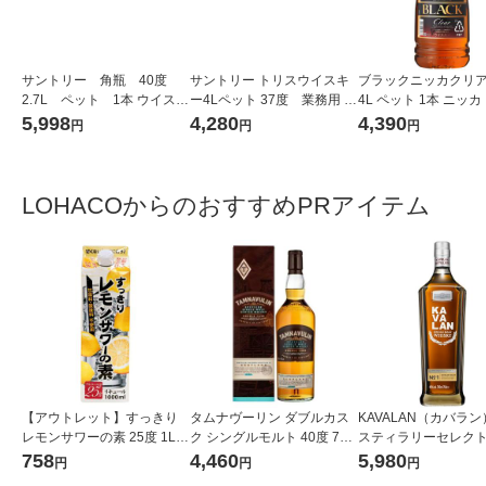
サントリー 角瓶 40度
サントリー トリスウイスキ
ブラックニッカクリア 
2.7L ペット 1本 ウイスキ
ー4Lペット 37度 業務用 大
4L ペット 1本 ニッカ
ー
容量
キー
5,998
4,280
4,390
円
円
円
LOHACOからのおすすめPRアイテム
【アウトレット】すっきり
タムナヴーリン ダブルカス
KAVALAN（カバラン
レモンサワーの素 25度 1L 1
ク シングルモルト 40度 700
スティラリーセレクト
本 東亜酒造 リキュール
ml 1本 スペイサイド スコ
シングルモルトウイス
758
4,460
5,980
円
円
円
ッチウイスキー 正規品
本 台湾ウイスキー