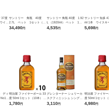
37度
サントリー 角瓶 40度
サントリー 角瓶 40度 1.92
サントリー 知多 4
 ウイス
2.7L ペット 1セット（1
L （1920ml） ペット 1本
ml 1本 ウイスキ
本×6） ウイスキー
ウイスキー
34,490
4,535
5,698
円
円
円
） ディ
明治屋 ファイヤーボール 33
グレンターナー シェリーカ
明治屋 ファイヤー
No1
度 50ml 1セット（10本） リ
スクフィニッシュ シングル
度 50ml 1セット
キー 1
キュール 甘辛いシナモンフ
モルト 40度 700ml 1本 スペ
キュール 甘辛い
1,780
3,110
4,980
円
円
円
レーバー 業務用
イサイド スコッチウイス
レーバー 業務用