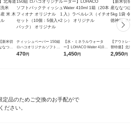
【新米切
ティッシュペーパー 150組
【水・ミネラルウォータ
【アウトレット
ななつぼ
ロハコオリジナルソフトパ
ー】LOHACO Water 410ml
替特価】北海道
袋 令和7年産
ックティッシュ フィオナ オ
1箱（20本入）ラベルレス
し 精白米 5kg
470
1,450
2,950
円
円
円
ジナル
リジナル 1セット（10個：
（イチオシ） オリジナル
米 木徳神糧 オ
5個入×2パック） オリジナ
ル
場合、数量限定品のためご交換のお手配がで
ください。