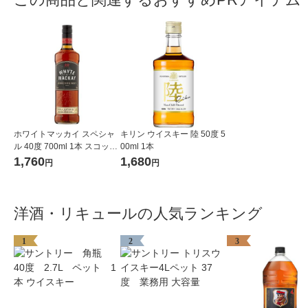
ホワイトマッカイ スペシャ
キリン ウイスキー 陸 50度 5
ル 40度 700ml 1本 スコッチ
00ml 1本
ウイスキー 明治屋 正
1,760
1,680
円
円
規品
洋酒・リキュールの人気ランキング
1
2
3