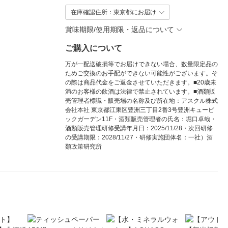
在庫確認住所：東京都にお届け
賞味期限/使用期限・返品について
ご購入について
万が一配送破損等でお届けできない場合、数量限定品の
ためご交換のお手配ができない可能性がございます。そ
の際は商品代金をご返金させていただきます。■20歳未
満のお客様の飲酒は法律で禁止されています。■酒類販
売管理者標識・販売場の名称及び所在地：アスクル株式
会社本社 東京都江東区豊洲三丁目2番3号豊洲キュービ
ックガーデン11F・酒類販売管理者の氏名：堀口卓哉・
酒類販売管理研修受講年月日：2025/11/28・次回研修
の受講期限：2028/11/27・研修実施団体名：一社）酒
類政策研究所