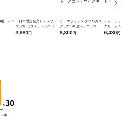
3度 700
（日本限定発売）デュワー
ザ・マッカラン ダブルカス
ティーチャーズ
ー
ズ12年 ミズナラ 700ml 1本
ク 12年 40度 700ml 1本 正
クリーム 40度 
スコッチウイスキー サッポ
規品 スペイサイド シン
本 スコッチウ
3,880
8,800
6,480
円
円
円
ロ
グルモルト スコッチウイ
規品 サントリ
スキー
ボール 33
（30本） リ
シナモンフ