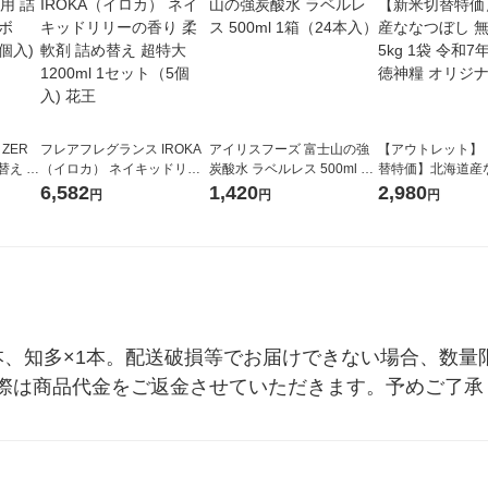
 ZER
フレアフレグランス IROKA
アイリスフーズ 富士山の強
【アウトレット】
替え メ
（イロカ） ネイキッドリリ
炭酸水 ラベルレス 500ml 1
替特価】北海道産
セット
ーの香り 柔軟剤 詰め替え 超
箱（24本入）
し 無洗米 5kg 1
6,582
1,420
2,980
円
円
円
王
特大 1200ml 1セット（5個
米 木徳神糧 オリ
入) 花王
llery2025×1本、知多×1本。配送破損等でお届けできない
際は商品代金をご返金させていただきます。予めご了承