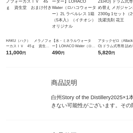
HAKU（ハク） メラノフォ
【水・ミネラルウォータ
アタックゼロ（Attack
ーカスＩＶ 45ｇ 資生
ー】LOHACO Water（ロハ
O) ドラム式専用 詰め
堂 おまけ付き
コウォーター）2L ラベルレ
ガジャンボ 2300g 1
11,000
490
5,820
円
円
円
ス 1箱（5本入）（イチオ
（2個入) 洗濯洗剤 花
シ） オリジナル
商品説明
白州Story of the Disti
きない可能性がございます。その