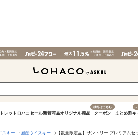
獲得はこちら
レ
トレット
ロハコセール
新着商品
オリジナル商品
クーポン
まとめ割
キ
イスキー
国産ウイスキー
【数量限定品】サントリー プレミアムセッ