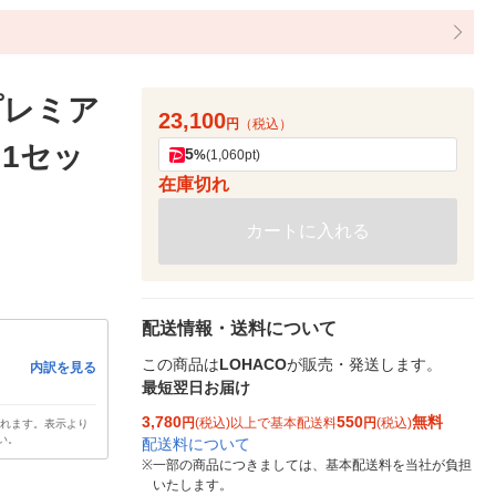
プレミア
23,100
円
（税込）
）1セッ
5
%
(1,060pt)
在庫切れ
カートに入れる
配送情報・送料について
この商品は
LOHACO
が販売・発送します。
内訳を見る
最短翌日お届け
3,780
550
無料
円
(税込)以上で基本配送料
円
(税込)
されます。表示より
い。
配送料について
※
一部の商品につきましては、基本配送料を当社が負担
いたします。