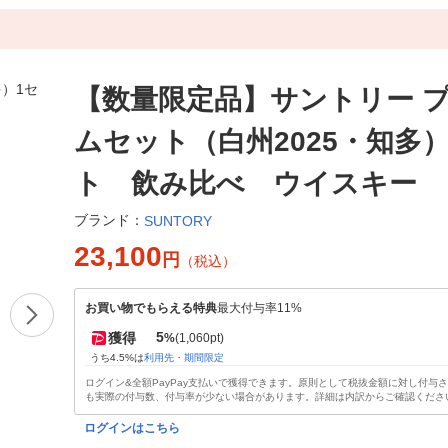
【数量限定品】サントリー 
ムセット（白州2025・知多
ト 飲み比べ ウイスキー
ブランド：
SUNTORY
23,100
円
（税込）
お買い物でもらえる特典
最大付与率11%
5
獲得
%
(1,060pt)
うち4.5%は
利用先・期間限定
ログイン&全額PayPay支払いで獲得できます。原則として税抜金額に対し付与
も実際の付与数、付与率が少ない場合があります。詳細は内訳からご確認くださ
ログインはこちら