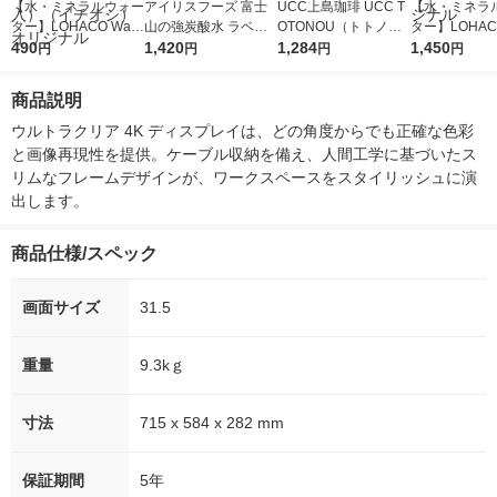
【水・ミネラルウォー
アイリスフーズ 富士
UCC上島珈琲 UCC T
【水・ミネラ
ター】LOHACO Wate
山の強炭酸水 ラベル
OTONOU（トトノ
ター】LOHACO
r（ロハコウォータ
490
レス 500ml 1箱（24
1,420
ウ） by BLACK無糖 5
1,284
r 410ml 1箱
1,450
円
円
円
円
ー）2L ラベルレス 1
本入）
00ml 1セット（6本）
入）ラベルレ
箱（5本入）（イチオ
オシ） オリジ
商品説明
シ） オリジナル
ウルトラクリア 4K ディスプレイは、どの角度からでも正確な色彩
と画像再現性を提供。ケーブル収納を備え、人間工学に基づいたス
リムなフレームデザインが、ワークスペースをスタイリッシュに演
出します。
商品仕様/スペック
画面サイズ
31.5
重量
9.3kｇ
寸法
715 x 584 x 282 mm
保証期間
5年