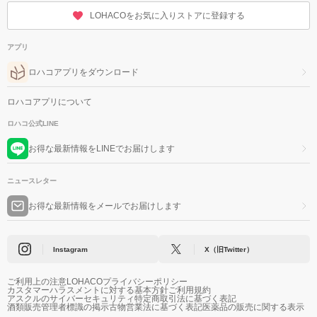
LOHACOをお気に入りストアに登録する
アプリ
ロハコアプリをダウンロード
ロハコアプリについて
ロハコ公式LINE
お得な最新情報をLINEでお届けします
ニュースレター
お得な最新情報をメールでお届けします
Instagram
X（旧Twitter）
ご利用上の注意
LOHACOプライバシーポリシー
カスタマーハラスメントに対する基本方針
ご利用規約
アスクルのサイバーセキュリティ
特定商取引法に基づく表記
酒類販売管理者標識の掲示
古物営業法に基づく表記
医薬品の販売に関する表示