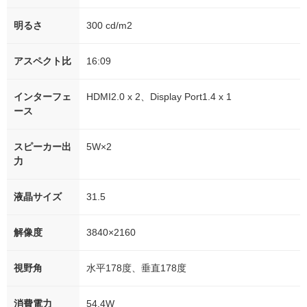
明るさ
300 cd/m2
アスペクト比
16:09
インターフェ
HDMI2.0 x 2、Display Port1.4 x 1
ース
スピーカー出
5W×2
力
液晶サイズ
31.5
解像度
3840×2160
視野角
水平178度、垂直178度
消費電力
54.4W