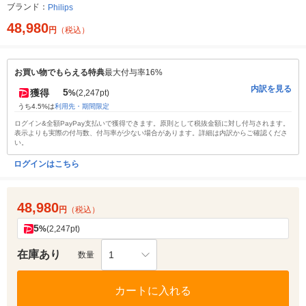
ブランド：
Philips
48,980
円
（税込）
お買い物でもらえる特典
最大付与率16%
内訳を見る
5
獲得
%
(2,247pt)
うち4.5%は
利用先・期間限定
ログイン&全額PayPay支払いで獲得できます。原則として税抜金額に対し付与されます。
表示よりも実際の付与数、付与率が少ない場合があります。詳細は内訳からご確認くださ
い。
ログインはこちら
48,980
円
（税込）
5
%
(2,247pt)
在庫あり
1
数量
カートに入れる