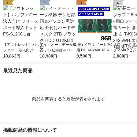
1
2
3
4
【アウトレット】バッ
アイ・オー・データ機
増設メモリ ノートPC
延長コード 電
ファロー 法人向け フ
器 テレビ録画＆パソ
用 DDR4-2400 PC4-1
プ 2.5m 2ピ
リースポット導入キッ
18,863
コン両対応 外付けハ
18,980
9200 8GB S.O.DIMM
9,590
スイッチ付 雷
2,080
円
円
円
円
ト FS-S1266 1台
ードディスク 2TB ブ
エレコム 1個
ほこり防止 白 T
ラック HDD-UT2KB 1
-2425WH エ
最近見た商品
台
個 オリジナル
商品を閲覧すると履歴が表示されます
掲載商品の情報について