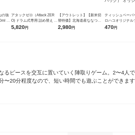
山の強
アタックゼロ（Attack ZER
【アウトレット】【新米切
ティッシュペーパー
ml 1
O) ドラム式専用 詰め替え メ
替特価】北海道産ななつぼ
ロハコオリジナル
ガジャンボ 2300g 1セット
し 無洗米 5kg 1袋 令和7年産
ックティッシュ フ
5,820
2,980
470
円
円
円
（2個入) 洗濯洗剤 花王
米 木徳神糧 オリジナル
リジナル 1セット
5個入×2パック）
ル
異なるピースを交互に置いていく陣取りゲーム。2〜4人
5分〜20分程度なので、短い時間でも遊ぶことができま