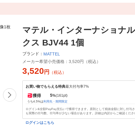
マテル・インターナショナル
クス BJV44 1個
ブランド：
MATTEL
メーカー希望小売価格：
3,520円（税込）
3,520
円
（税込）
お買い物でもらえる特典
最大付与率7%
5
獲得
%
(161pt)
うち4.5%は
利用先・期間限定
ログイン&全額PayPay支払いで獲得できます。原則として税抜金額に対し付与
も実際の付与数、付与率が少ない場合があります。詳細は内訳からご確認くださ
ログインはこちら