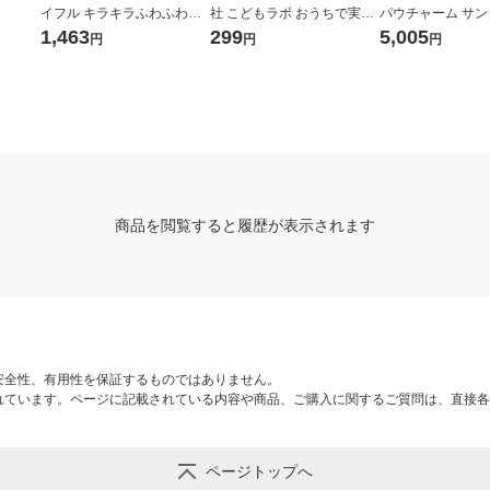
イフル キラキラふわふわ
社 こどもラボ おうちで実験!
パウチャーム サ
結晶研究所 Q750790 1個
モコモコ結晶の山 890 1個
ラクターズ 1個
1,463
299
5,005
円
円
円
商品を閲覧すると履歴が表示されます
安全性、有用性を保証するものではありません。
れています。ページに記載されている内容や商品、ご購入に関するご質問は、直接各
ページトップへ