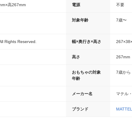
mm×高267mm
電源
不要
対象年齢
7歳〜
All Rights Reserved.
幅×奥行き×高さ
267×38
高さ
267mm
おもちゃの対象
7歳から
年齢
メーカー名
マテル
ブランド
MATTE