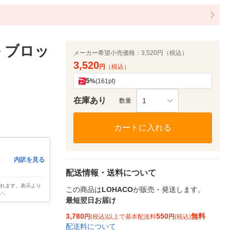
 ブロッ
メーカー希望小売価格：
3,520円（税込）
3,520
円
（税込）
5
%
(161pt)
在庫あり
1
数量
カートに入れる
内訳を見る
配送情報・送料について
されます。表示より
この商品は
LOHACO
が販売・発送します。
い。
最短翌日お届け
3,780
550
無料
円
(税込)以上で基本配送料
円
(税込)
配送料について