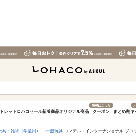
獲得はこちら
レ
トレット
ロハコセール
新着商品
オリジナル商品
クーポン
まとめ割
キ
玩具・雑貨（学童用）
一般玩具
マテル・インターナショナル ブロックス