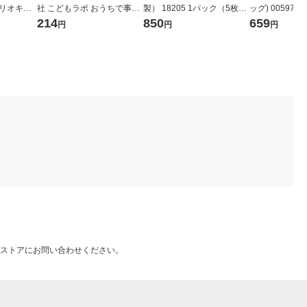
ンリオキャ
社 こどもラボ おうちで事
製） 18205 1パック（5枚
ッグ) 0059752
件!? 指紋を採取! 810 1個
組）
214
850
659
円
円
円
ストアにお問い合わせください。