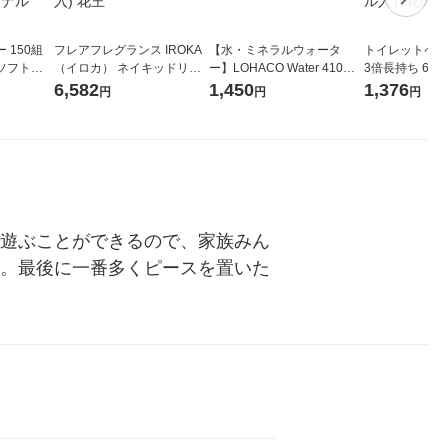
 150組
フレアフレグランス IROKA
【水・ミネラルウォータ
トイレットペー
ソフトパ
（イロカ） ネイキッドリリ
ー】LOHACO Water 410ml
3倍長持ち 6ロール 75
ィオナ オ
ーの香り 柔軟剤 詰め替え 超
1箱（20本入）ラベルレス
紙配合 スコッ
6,582
1,450
1,376
円
円
円
（10個：
特大 1200ml 1セット（5個
（イチオシ） オリジナル
パック 1セット
 オリジナ
入) 花王
ロール入）花の
で遊ぶことができるので、家族みん
す。最後に一番多くピースを置いた