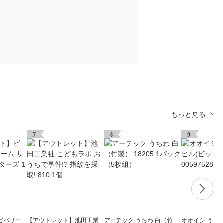
もっと見る
7
8
9
ビバリー
【アウトレット】池田工業
アーテック うちわ 白（竹
オオイシ うき