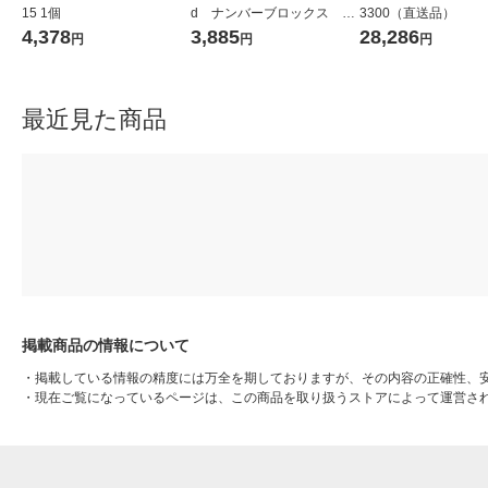
15 1個
d ナンバーブロックス ブ
3300（直送品）
ロックジー バランスアク
4,378
3,885
28,286
円
円
円
ティビティセット 96089
1セット
最近見た商品
掲載商品の情報について
・
掲載している情報の精度には万全を期しておりますが、その内容の正確性、
・
現在ご覧になっているページは、この商品を取り扱うストアによって運営さ