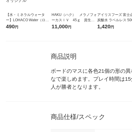
【水・ミネラルウォータ
HAKU（ハク） メラノフォ
アイリスフーズ 富士
ー】LOHACO Water（ロハ
ーカスＩＶ 45ｇ 資生
炭酸水 ラベルレス 500
コウォーター）2L ラベルレ
堂 おまけ付き
箱（24本入）
490
11,000
1,420
円
円
円
ス 1箱（5本入）（イチオ
シ） オリジナル
商品説明
ボードのマスに各色21個の形の
なで楽しめます。プレイ時間は1
人が勝者となります。
商品仕様/スペック