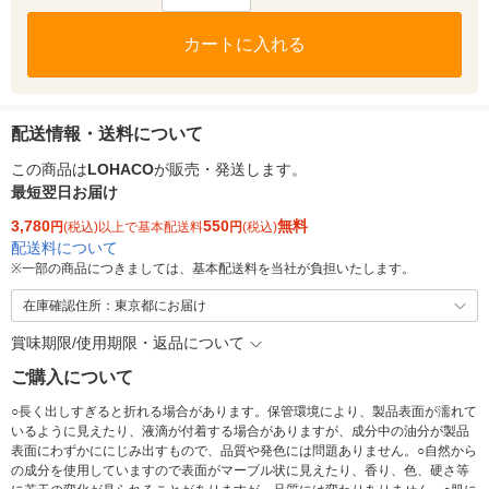
カートに入れる
配送情報・送料について
この商品は
LOHACO
が販売・発送します。
最短翌日お届け
3,780
550
無料
円
(税込)以上で基本配送料
円
(税込)
配送料について
※
一部の商品につきましては、基本配送料を当社が負担いたします。
在庫確認住所：東京都にお届け
賞味期限/使用期限・返品について
ご購入について
○長く出しすぎると折れる場合があります。保管環境により、製品表面が濡れて
いるように見えたり、液滴が付着する場合がありますが、成分中の油分が製品
表面にわずかににじみ出すもので、品質や発色には問題ありません。○自然から
の成分を使用していますので表面がマーブル状に見えたり、香り、色、硬さ等