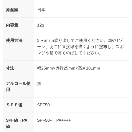
原産国
日本
内容量
12g
使用方法
3〜5ｍｍ繰り出してご使用ください。頬やTゾ
ーン、あごに直接線を描くように塗布し、スポ
ンジや指で薄くのばしてください。
寸法
幅25mm×奥行25mm×高さ101mm
アルコール使
無
用
ＳＰＦ値
SPF50+
SPF値・PA
SPF50+ PA++++
値