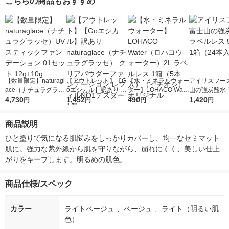
こちらの商品もおすすめ
【数量限定】naturagl
【アウトレット】【G
【水・ミネラルウォー
アイリスフーズ
ace（ナチュラグラッ
oエシカル】訳あり na
ター】LOHACO Wate
山の強炭酸水 
セ）UVスティックフ
4,730
turaglace（ナチュラ
1,452
r（ロハコウォータ
490
レス 500ml 1
1,420
円
円
円
円
ァンデーション 01セ
グラッセ） クリアパ
ー）2L ラベルレス 1
本入）
ット 12g+10g
ウダーファンデーショ
箱（5本入）（イチオ
商品説明
ン レフィルNO1テス
シ） オリジナル
ター 1個
ひと塗りで気になる肌悩みをしっかりカバーし、均一なセミマット
肌に。強力な紫外線から肌を守りながら、崩れにくく、美しい仕上
がりをキープします。明るめの肌色。
商品仕様/スペック
カラー
ライトベージュ 、ベージュ 、ライト（明るい肌
色）