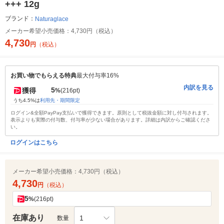
+++ 12g
ブランド：
Naturaglace
メーカー希望小売価格：
4,730円（税込）
4,730
円
（税込）
お買い物でもらえる特典
最大付与率16%
内訳を見る
5
獲得
%
(216pt)
うち4.5%は
利用先・期間限定
ログイン&全額PayPay支払いで獲得できます。原則として税抜金額に対し付与されます。
表示よりも実際の付与数、付与率が少ない場合があります。詳細は内訳からご確認くださ
い。
ログインはこちら
メーカー希望小売価格：
4,730円（税込）
4,730
円
（税込）
5
%
(216pt)
在庫あり
1
数量