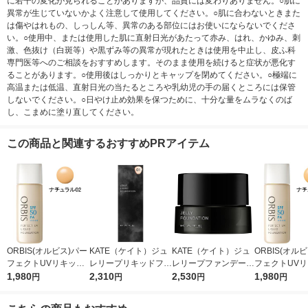
に若干の変化が見られることがありますが、品質には変わりありません。○肌に
異常が生じていないかよく注意して使用してください。○肌に合わないときまた
は傷やはれもの、しっしん等、異常のある部位にはお使いにならないでくださ
い。○使用中、または使用した肌に直射日光があたって赤み、はれ、かゆみ、刺
激、色抜け（白斑等）や黒ずみ等の異常が現れたときは使用を中止し、皮ふ科
専門医等へのご相談をおすすめします。そのまま使用を続けると症状が悪化す
ることがあります。○使用後はしっかりとキャップを閉めてください。○極端に
高温または低温、直射日光の当たるところや乳幼児の手の届くところには保管
しないでください。○日やけ止め効果を保つために、十分な量をムラなくのば
し、こまめに塗り直してください。
この商品と関連するおすすめPRアイテム
ORBIS(オルビス)パー
KATE（ケイト）ジュ
KATE（ケイト）ジュ
ORBIS(オル
フェクトUVリキッド
レリープリキッドファ
レリープファンデーシ
フェクトUV
ファンデーション(パ
1,980
ンデーション 01 やや
2,310
ョン 01 やや明るめ カ
2,530
ファンデーシ
1,980
円
円
円
円
フ無)ナチュラル02 30
明るめ カネボウ 月夜
ネボウ 月夜の海月
フ無)ナチュラル
mL SPF50PA++++
の海月
mL SPF50PA