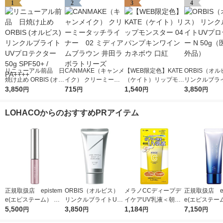
1
2
3
4
リニューアル前品 日
CANMAKE（キャンメ
【WEB限定色】KATE
ORBIS（オ
焼け止め ORBIS (オル
イク） クリーミータ
（ケイト）リップモン
リンクルブラ
ビス) リンクルブライ
3,850
ッチライナー 02 ミ
715
スター 04 パンプキン
1,540
プロテクター N
3,850
円
円
円
円
トUVプロテクター 50
ディアムブラウン 井
ワイン カネボウ 口紅
（医薬部外品
g SPF50+ / PA++++
田ラボラトリーズ
LOHACOからのおすすめPRアイテム
正規取扱店 epistem
ORBIS（オルビス）
メラノCCディープデ
正規取扱店 ep
e(エピステーム） パ
リンクルブライトUV
イケアUV乳液＜朝用
e(エピステー
ワライズラッシュセラ
5,500
プロテクター N 50g
3,850
日焼け止め乳液＞50g
1,184
ワイトUVレー
7,150
円
円
円
円
ム 4.5ml まつげ美容
（医薬部外品）
SPF50+・PA++++ロ
F50+／PA++