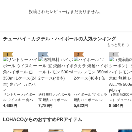
投稿されたレビューはまだありません。
チューハイ・カクテル・ハイボールの人気ランキング
もっと見る
1
2
3
4
サントリー ハイボー
送料無料 ハイボール
ハイボール 宝 タカラ
（先着順200
ル ウイスキー 角ハイ
宝 焼酎ハイボール レ
焼酎ハイボール レモ
ン） チューハ
ボール 缶 350ml 1ケ
4,698
モン 500ml 2ケース(4
7,789
ン 350ml 2ケース(48
5,622
ンサワー 氷結 
8,594
円
円
円
円
ース(24本) 角ハイ カ
8本)
本) 缶
モン Alc.7% 5
クハイ
本 酎ハイ
LOHACOからのおすすめPRアイテム