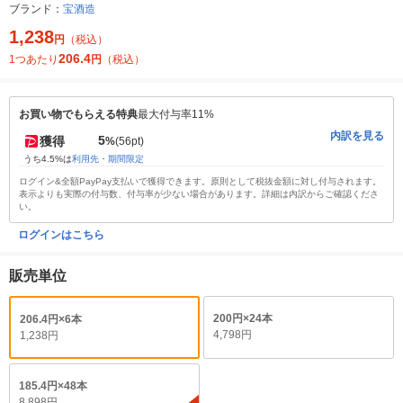
ブランド：
宝酒造
1,238
円
（税込）
206.4
1つあたり
円
（税込）
お買い物でもらえる特典
最大付与率11%
内訳を見る
5
獲得
%
(56pt)
うち4.5%は
利用先・期間限定
ログイン&全額PayPay支払いで獲得できます。原則として税抜金額に対し付与されます。
表示よりも実際の付与数、付与率が少ない場合があります。詳細は内訳からご確認くださ
い。
ログインはこちら
販売単位
200円×24本
206.4円×6本
4,798円
1,238円
185.4円×48本
8,898円