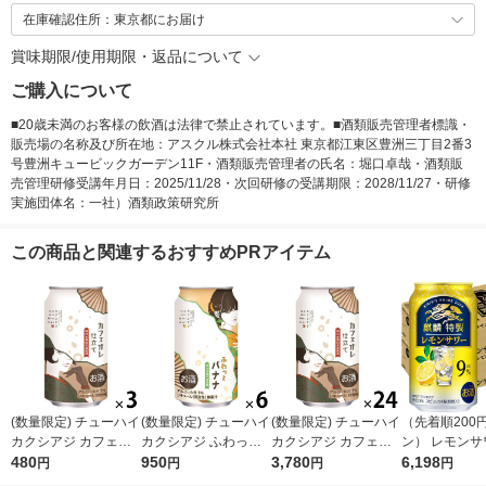
在庫確認住所：東京都にお届け
賞味期限/使用期限・返品について
ご購入について
■20歳未満のお客様の飲酒は法律で禁止されています。■酒類販売管理者標識・
販売場の名称及び所在地：アスクル株式会社本社 東京都江東区豊洲三丁目2番3
号豊洲キュービックガーデン11F・酒類販売管理者の氏名：堀口卓哉・酒類販
売管理研修受講年月日：2025/11/28・次回研修の受講期限：2028/11/27・研修
実施団体名：一社）酒類政策研究所
この商品と関連するおすすめPRアイテム
(数量限定) チューハイ
(数量限定) チューハイ
(数量限定) チューハイ
（先着順200
カクシアジ カフェオ
カクシアジ ふわっと
カクシアジ カフェオ
ン） レモンサ
レ仕立て 缶 350ml 3
480
バナナ 缶 350ml 6本
950
レ仕立て 缶 350ml 1
3,780
ューハイ 麒麟特製 レ
6,198
円
円
円
円
本
ケース(24本)
モン ALC.9％ 3