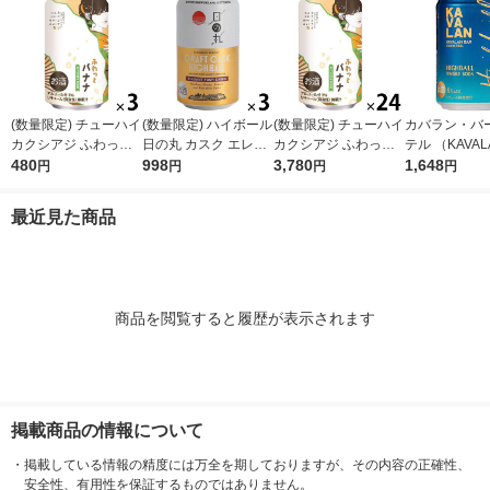
(数量限定) チューハイ
(数量限定) ハイボール
(数量限定) チューハイ
カバラン・バ
カクシアジ ふわっと
日の丸 カスク エレガ
カクシアジ ふわっと
テル （KAVAL
バナナ 缶 350ml 3本
480
ント カスク 缶 355ml
998
バナナ 缶 350ml 1ケ
3,780
イボール 320m
1,648
円
円
円
円
3本
ース(24本)
最近見た商品
商品を閲覧すると履歴が表示されます
掲載商品の情報について
・
掲載している情報の精度には万全を期しておりますが、その内容の正確性、
安全性、有用性を保証するものではありません。