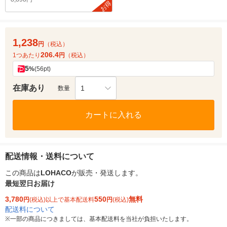
お得
1,238
円
（税込）
206.4
1つあたり
円
（税込）
5
%
(56pt)
在庫あり
1
数量
カートに入れる
配送情報・送料について
この商品は
LOHACO
が販売・発送します。
最短翌日お届け
3,780
550
無料
円
(税込)以上で基本配送料
円
(税込)
配送料について
※
一部の商品につきましては、基本配送料を当社が負担いたします。