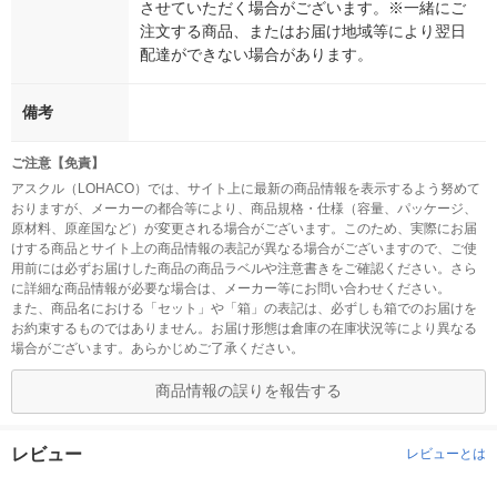
させていただく場合がございます。※一緒にご
注文する商品、またはお届け地域等により翌日
配達ができない場合があります。
備考
ご注意【免責】
アスクル（LOHACO）では、サイト上に最新の商品情報を表示するよう努めて
おりますが、メーカーの都合等により、商品規格・仕様（容量、パッケージ、
原材料、原産国など）が変更される場合がございます。このため、実際にお届
けする商品とサイト上の商品情報の表記が異なる場合がございますので、ご使
用前には必ずお届けした商品の商品ラベルや注意書きをご確認ください。さら
に詳細な商品情報が必要な場合は、メーカー等にお問い合わせください。
また、商品名における「セット」や「箱」の表記は、必ずしも箱でのお届けを
お約束するものではありません。お届け形態は倉庫の在庫状況等により異なる
場合がございます。あらかじめご了承ください。
商品情報の誤りを報告する
レビュー
レビューとは