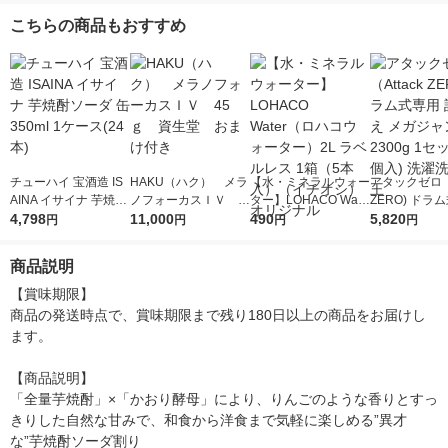
8本
こちらの商品もおすすめ
チューハイ 宝酒造 IS
HAKU（ハク） メラ
【水・ミネラルウォー
アタックゼロ（A
AINA イサイナ 芋焼酎
ノフォーカスＩＶ 4
ター】LOHACO Wate
ZERO) ドラ
ソーダ 缶 350ml 1ケ
4,798
5ｇ 資生堂 おまけ
11,000
r（ロハコウォータ
490
詰め替え メガ
5,820
円
円
円
円
ース(24本)
付き
ー）2L ラベルレス 1
ボ 2300g 1
箱（5本入）（イチオ
個入) 洗濯洗剤
商品説明
シ） オリジナル
【賞味期限】

商品の発送時点で、賞味期限まで残り180日以上の商品をお届けし
ます。

【商品説明】

「全量芋焼酎」×「かおり酵母」により、りんごのような香りとすっ
きりした自然な甘みで、和食から洋食まで気軽に楽しめる”異才
な”芋焼酎ソーダ割り