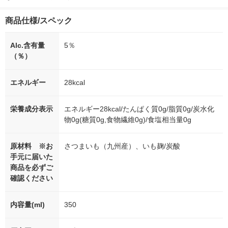
商品仕様/スペック
Alc.含有量
5％
（％）
エネルギー
28kcal
栄養成分表示
エネルギー28kcal/たんぱく質0g/脂質0g/炭水化
物0g(糖質0g,食物繊維0g)/食塩相当量0g
原材料 ※お
さつまいも（九州産）、いも麹/炭酸
手元に届いた
商品を必ずご
確認ください
内容量(ml)
350